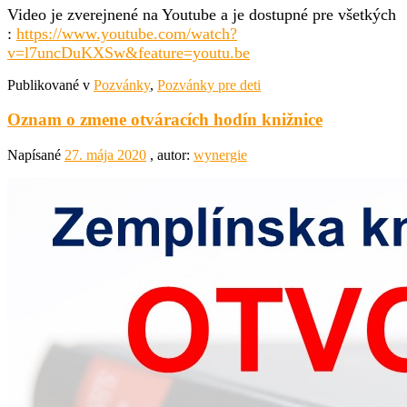
Video je zverejnené na Youtube a je dostupné pre všetkých
:
https://www.youtube.com/watch?
v=l7uncDuKXSw&feature=youtu.be
Publikované v
Pozvánky
,
Pozvánky pre deti
Oznam o zmene otváracích hodín knižnice
Napísané
27. mája 2020
, autor:
wynergie