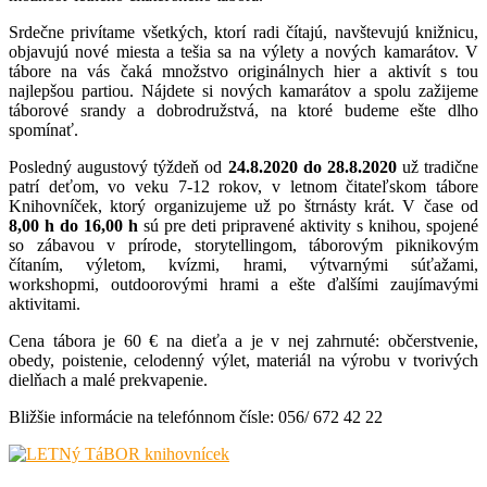
Srdečne privítame všetkých, ktorí radi čítajú, navštevujú knižnicu,
objavujú nové miesta a tešia sa na výlety a nových kamarátov. V
tábore na vás čaká množstvo originálnych hier a aktivít s tou
najlepšou partiou. Nájdete si nových kamarátov a spolu zažijeme
táborové srandy a dobrodružstvá, na ktoré budeme ešte dlho
spomínať.
Posledný augustový týždeň od
24.8.2020 do 28.8.2020
už tradične
patrí deťom, vo veku 7-12 rokov, v letnom čitateľskom tábore
Knihovníček, ktorý organizujeme už po štrnásty krát. V čase od
8,00 h do 16,00 h
sú pre deti pripravené
aktivity s knihou, spojené
so zábavou v prírode, storytellingom, táborovým piknikovým
čítaním, výletom, kvízmi, hrami, výtvarnými súťažami,
workshopmi, outdoorovými hrami a ešte ďalšími zaujímavými
aktivitami.
Cena
tábora je 60 € na dieťa a je v nej zahrnuté: občerstvenie,
obedy, poistenie, celodenný výlet, materiál na výrobu v tvorivých
dielňach a malé prekvapenie.
Bližšie informácie na telefónnom čísle: 056/ 672 42 22