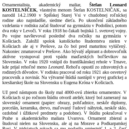
Ornamentalista, akademický maliar,
Štefan Leonard
KOSTELNÍČEK
, vlastným menom Štefan KOSTELNIČAK, sa
narodil 14.2.1900 v Spišskej Starej Vsi v chudobnej roľníckej
rodine ako najmladšie, siedme dieťa. Po ukončení základného
vzdelania v rodisku začal študovať na gymnáziu v Podolínci, potom
dva roky v Levoči. V roku 1918 ho čakali bojiská 1. svetovej vojny.
Po vojne navštevoval posledné dva ročníky na gymnáziu v
Košiciach. Založil spolok katolíckeho študentstva nielen v
Košiciach ale aj v Prešove, za čo bol pred maturitou vylúčený.
Nakoniec zmaturoval v Prešove. Ako bývalý ašpirant a dobrovoľník
aktívne vystupoval proti vpádu maďarských boľševikov na
Slovensko. V roku 1920 vstúpil do františkánskej rehole v Trnave,
kde prijal rehoľné meno
Leonard
. Rehoľu opustil zo zdravotných a
rodinných dôvodov. V rodisku pracoval od roku 1921 ako osvetový
pracovník a novinár. Na výtvarné štúdiá nastúpil v prvej grafickej a
kresliarskej škole na Slovensku u Eugena Króna v Košiciach.
Už pred nástupom do školy mal 4000-ovú zbierku ornamentov. V
Košiciach si po ročnom štúdiu otvoril ateliér, ktorý bol zameraný na
slovenský ornament (papier: obrazy, pohľadnice, neskôr diplomy,
porcelán, keramika, drevo, maľovaný ľudový nábytok, neskôr sklo,
ozdobné i úžitkové predmety a podobne). V štúdiu pokračoval v
Prahe u akademického maliara Uvarova. Ornament zbieral a
študoval nielen na Slovensku, ale aj na Morave a Podkarpatskej
Rusi. V tridsiatych rokoch sa mu podarilo umiestniť 1. a 2. časť