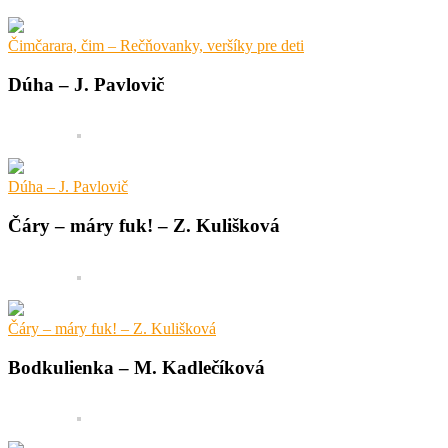
Čimčarara, čim – Rečňovanky, veršíky pre deti
Dúha – J. Pavlovič
Dúha – J. Pavlovič
Čáry – máry fuk! – Z. Kulišková
Čáry – máry fuk! – Z. Kulišková
Bodkulienka – M. Kadlečíková