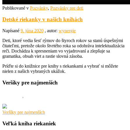
Publikované v
Pozvánky
,
Pozvánky pre deti
Detské riekanky v našich knihách
Napísané
9. júna 2020
, autor:
wynergie
Deti, ktoré vedia šesť rýmov do štyroch rokov sa stanú úspešnými
čitateľmi, pretože okolo štvrtého roka sa odohráva intelektualizácia
reči. Dochádza k spresneniam vo vyjadrovaní a zlepšuje sa
gramatika, obsah viet a rastie slovná zásoba.
Príďte si do knižnice pre knihy s riekankami a vybrať si môžete
nielen z našich vybraných ukážok.
Veršíky pre najmenších
Veršíky pre najmenších
Veľká kniha riekaniek