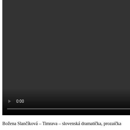
Božena Slančíková – Timrava – slovenská dramatička, prozaička