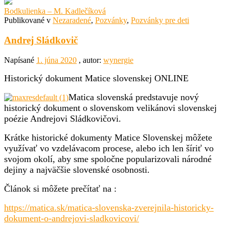
Bodkulienka – M. Kadlečíková
Publikované v
Nezaradené
,
Pozvánky
,
Pozvánky pre deti
Andrej Sládkovič
Napísané
1. júna 2020
, autor:
wynergie
Historický dokument Matice slovenskej ONLINE
Matica slovenská predstavuje nový
historický dokument o slovenskom velikánovi slovenskej
poézie Andrejovi Sládkovičovi.
Krátke historické dokumenty Matice Slovenskej môžete
využívať vo vzdelávacom procese, alebo ich len šíriť vo
svojom okolí, aby sme spoločne popularizovali národné
dejiny a najväčšie slovenské osobnosti.
Článok si môžete prečítať na :
https://matica.sk/matica-slovenska-zverejnila-historicky-
dokument-o-andrejovi-sladkovicovi/