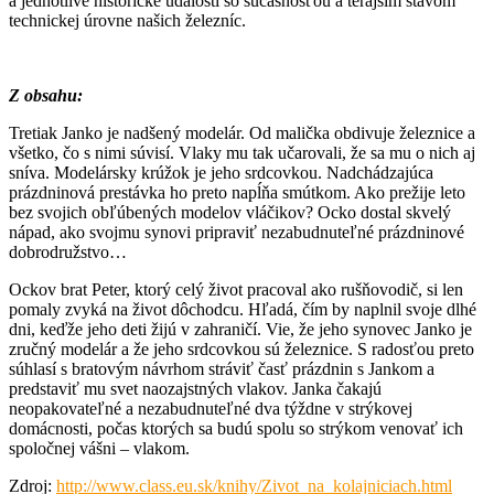
a jednotlivé historické udalosti so súčasnosťou a terajším stavom
technickej úrovne našich železníc.
Z obsahu:
Tretiak Janko je nadšený modelár. Od malička obdivuje železnice a
všetko, čo s nimi súvisí. Vlaky mu tak učarovali, že sa mu o nich aj
sníva. Modelársky krúžok je jeho srdcovkou. Nadchádzajúca
prázdninová prestávka ho preto napĺňa smútkom. Ako prežije leto
bez svojich obľúbených modelov vláčikov? Ocko dostal skvelý
nápad, ako svojmu synovi pripraviť nezabudnuteľné prázdninové
dobrodružstvo…
Ockov brat Peter, ktorý celý život pracoval ako rušňovodič, si len
pomaly zvyká na život dôchodcu. Hľadá, čím by naplnil svoje dlhé
dni, keďže jeho deti žijú v zahraničí. Vie, že jeho synovec Janko je
zručný modelár a že jeho srdcovkou sú železnice. S radosťou preto
súhlasí s bratovým návrhom stráviť časť prázdnin s Jankom a
predstaviť mu svet naozajstných vlakov. Janka čakajú
neopakovateľné a nezabudnuteľné dva týždne v strýkovej
domácnosti, počas ktorých sa budú spolu so strýkom venovať ich
spoločnej vášni – vlakom.
Zdroj:
http://www.class.eu.sk/knihy/Zivot_na_kolajniciach.html