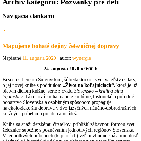
Archív kategorií:
Pozvánky pre deti
Navigácia článkami
Mapujeme bohaté dejiny železničnej dopravy
Napísané
11. augusta 2020
, autor:
wynergie
24. augusta 2020 o 9:00 h
Beseda s Lenkou Šingovskou, šéfredaktorkou vydavateľstva Class,
o jej novej knihe s podtitulom
„Život na koľajniciach“,
ktorá je už
piatym dielom knižnej série z cyklu
Slovensko – krajina plná
tajomstiev.
Táto nová kniha mapuje kultúrne, historické a prírodné
bohatstvo Slovenska a osobitným spôsobom propaguje
najekologickejšiu dopravu v dvojjazyčných náučno-dobrodružných
knižných príbehoch pre deti a mládež.
Kniha sa snaží detskému čitateľovi priblížiť zábavnou formou svet
železnice súbežne s poznávaním jednotlivých regiónov Slovenska.
V jednotlivých príbehoch (kapitolách) veľmi vhodne spája minulosť