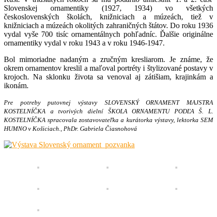
Slovenskej ornamentiky (1927, 1934) vo všetkých
československých školách, knižniciach a múzeách, tiež v
knižniciach a múzeách okolitých zahraničných štátov. Do roku 1936
vydal vyše 700 tisíc ornamentálnych pohľadníc. Ďalšie originálne
ornamentiky vydal v roku 1943 a v roku 1946-1947.
Bol mimoriadne nadaným a zručným kresliarom. Je známe, že
okrem ornamentov kreslil a maľoval portréty i štylizované postavy v
krojoch. Na sklonku života sa venoval aj zátišiam, krajinkám a
ikonám.
Pre potreby putovnej výstavy SLOVENSKÝ ORNAMENT MAJSTRA
KOSTELNÍČKA a tvorivých dielní ŠKOLA ORNAMENTU PODĽA Š. L.
KOSTELNÍČKA spracovala zostavovateľka a kurátorka výstavy, lektorka SEM
HUMNO v Košiciach., PhDr. Gabriela Čiasnohová