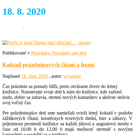
18. 8. 2020
Publikované v
Pozvánky
,
Pozvánky pre deti
Koktail prázdninových čítaní a hraní
Napísané
16. júna 2020
, autor:
wynergie
Čas prázdnin sa pomaly blíži, preto otvárame dvere do letnej
knižnice. Nasmerujte svoje deti k nám do knižnice, kde zaženú
nudu, dobre sa zabavia, stretnú nových kamarátov a aktívne strávia
svoj voľný čas.
Pre prázdninujúce deti sme namiešali svieži letný koktail v podobe
zážitkových čítaní, kreatívnych tvorivých dielní, hier a zábavy. V
príjemnom prostredí knižnice sa každú júlovú a augustovú stredu v
čase od 10,00 h do 12,00 h majú možnosť stretnúť s novými
kamarátmi a osviežiť sa v knižnici.