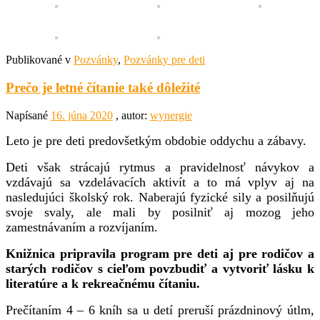
Publikované v
Pozvánky
,
Pozvánky pre deti
Prečo je letné čítanie také dôležité
Napísané
16. júna 2020
, autor:
wynergie
Leto je pre deti predovšetkým obdobie oddychu a zábavy.
Deti však strácajú rytmus a pravidelnosť návykov a
vzdávajú sa vzdelávacích aktivít a to má vplyv aj na
nasledujúci školský rok. Naberajú fyzické sily a posilňujú
svoje svaly, ale mali by posilniť aj mozog jeho
zamestnávaním a rozvíjaním.
Knižnica pripravila program pre deti aj pre rodičov a
starých rodičov s cieľom
povzbudiť a vytvoriť lásku k
literatúre a k rekreačnému čítaniu.
Prečítaním 4 – 6 kníh sa u detí preruší prázdninový útlm,