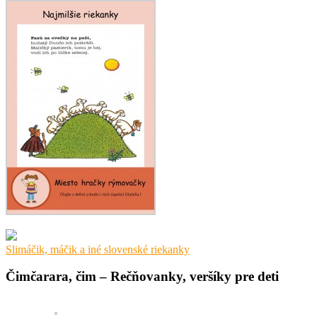
Slimáčik, máčik a iné slovenské riekanky
Čimčarara, čim – Rečňovanky, veršíky pre deti