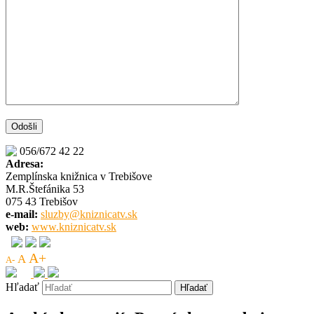
056/672 42 22
Adresa:
Zemplínska knižnica v Trebišove
M.R.Štefánika 53
075 43 Trebišov
e-mail:
sluzby@kniznicatv.sk
web:
www.kniznicatv.sk
A+
A
A-
Hľadať