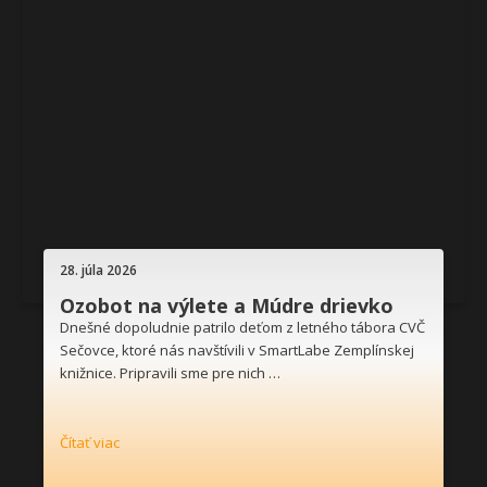
28. júla 2026
Ozobot na výlete a Múdre drievko
Dnešné dopoludnie patrilo deťom z letného tábora CVČ
Sečovce, ktoré nás navštívili v SmartLabe Zemplínskej
knižnice. Pripravili sme pre nich …
Čítať viac