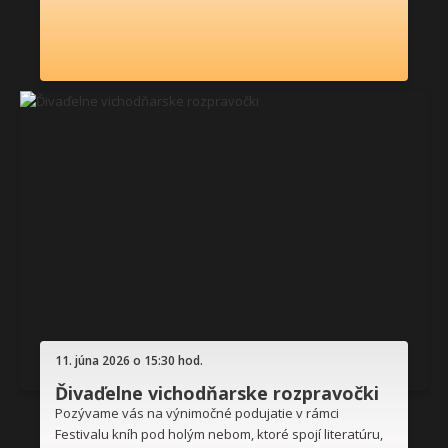
11. júna 2026 o 15:30 hod.
Ďivaďelne vichodňarske rozpravočki
Pozývame vás na výnimočné podujatie v rámci
Festivalu kníh pod holým nebom, ktoré spojí literatúru,