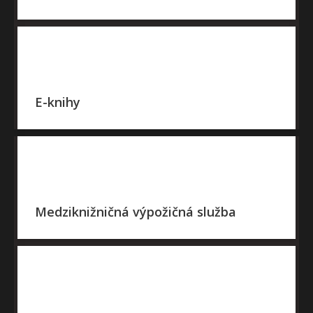
E-knihy
Medziknižničná výpožičná služba