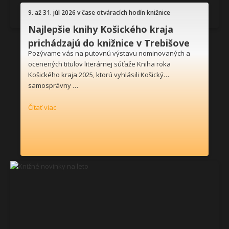
9. až 31. júl 2026 v čase otváracích hodín knižnice
Najlepšie knihy Košického kraja
prichádzajú do knižnice v Trebišove
Pozývame vás na putovnú výstavu nominovaných a
ocenených titulov literárnej súťaže Kniha roka
Košického kraja 2025, ktorú vyhlásili Košický
samosprávny …
Čítať viac