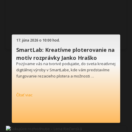
17. júna 2026 o 10:00 hod.
SmartLab: Kreatívne ploterovanie na
motív rozprávky Janko Hraško
Pozývame vás na tvorivé podujatie, do sveta kreatívnej
digitálnej výroby v SmartLabe, kde vám predstavíme
fungovanie rezacieho plotera a možnosti …
Čítať viac