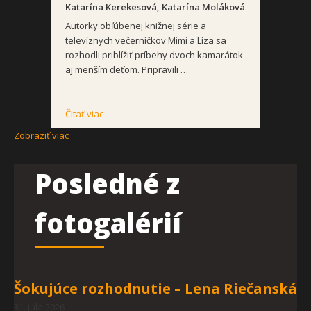
Katarína Kerekesová, Katarína Moláková
Autorky obľúbenej knižnej série a
televíznych večerníčkov Mimi a Líza sa
rozhodli priblížiť príbehy dvoch kamarátok
aj menším deťom. Pripravili …
Čitať viac
Zobraziť viac
Posledné z
fotogalérií
Šokujúce rozhodnutie – Lena Riečanská
31. júla 2026