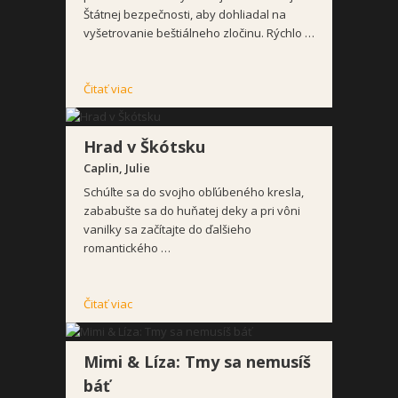
Štátnej bezpečnosti, aby dohliadal na
vyšetrovanie beštiálneho zločinu. Rýchlo …
Čitať viac
Hrad v Škótsku
Caplin, Julie
Schúľte sa do svojho obľúbeného kresla,
zababušte sa do huňatej deky a pri vôni
vanilky sa začítajte do ďalšieho
romantického …
Čitať viac
Mimi & Líza: Tmy sa nemusíš
báť