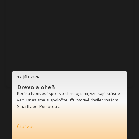
17. júla 2026
Drevo a oheň
Keď sa tvorivosť spojí s technológiami, vznikajú krásne
veci. Dnes sme si spoločne užili tvorivé chvíle v našom
SmartLabe. Pomocou …
Čítať viac