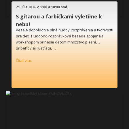
21. júla 2026 o 9:00 a 10:00 hod.
S gitarou a farbičkami vyletíme k
nebu!
Veselé dopoludnie plné hudby, rozprávania a tvorivosti
pre deti. Hudobno-rozprávková beseda spojená s
workshopom prinesie deťom množstvo piesní,
príbehov aj ilustrácií, …
Čítať viac