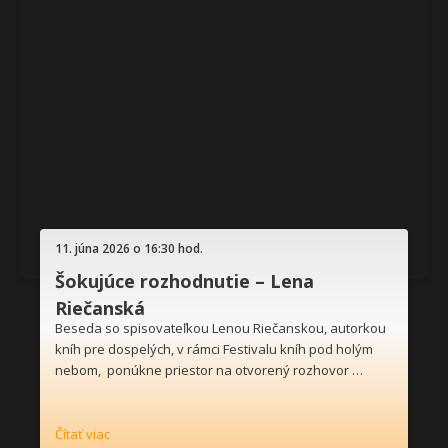
11. júna 2026 o 16:30 hod.
Šokujúce rozhodnutie – Lena
Riečanská
Beseda so spisovateľkou Lenou Riečanskou, autorkou
kníh pre dospelých, v rámci Festivalu kníh pod holým
nebom, ponúkne priestor na otvorený rozhovor …
Čítať viac