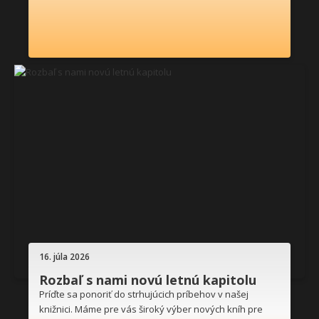
16. júla 2026
Rozbaľ s nami novú letnú kapitolu
Príďte sa ponoriť do strhujúcich príbehov v našej
knižnici. Máme pre vás široký výber nových kníh pre