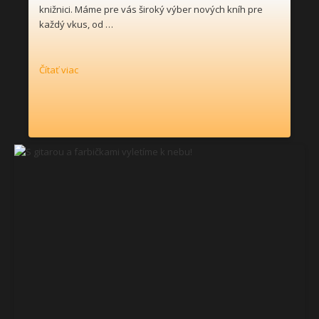
knižnici. Máme pre vás široký výber nových kníh pre
každý vkus, od …
Čítať viac