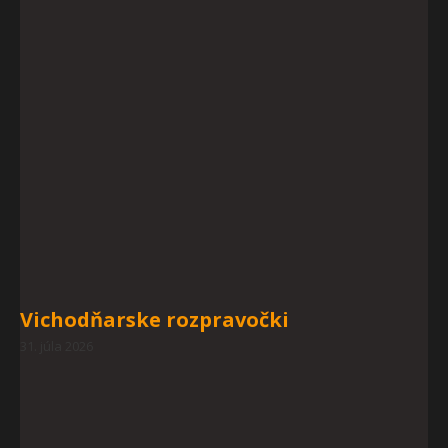
Vichodňarske rozpravočki
31. júla 2026