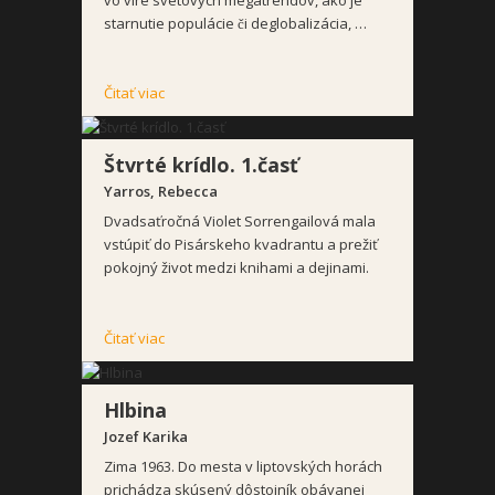
starnutie populácie či deglobalizácia, …
Čitať viac
Štvrté krídlo. 1.časť
Yarros, Rebecca
Dvadsaťročná Violet Sorrengailová mala
vstúpiť do Pisárskeho kvadrantu a prežiť
pokojný život medzi knihami a dejinami.
Čitať viac
Hlbina
Jozef Karika
Zima 1963. Do mesta v liptovských horách
prichádza skúsený dôstojník obávanej