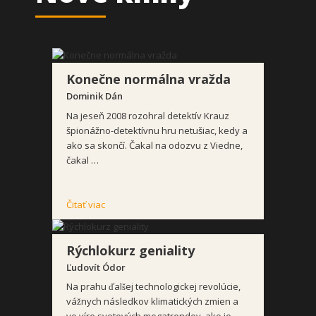
Konečne normálna vražda
Dominik Dán
Na jeseň 2008 rozohral detektív Krauz
špionážno-detektívnu hru netušiac, kedy a
ako sa skončí. Čakal na odozvu z Viedne,
čakal …
Čitať viac
Rýchlokurz geniality
Ľudovít Ódor
Na prahu ďalšej technologickej revolúcie,
vážnych následkov klimatických zmien a
vo víre svetových megatrendov, ako je