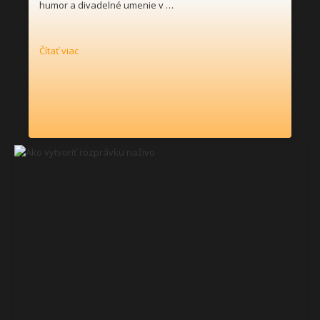
humor a divadelné umenie v …
Čítať viac