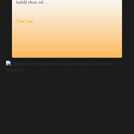
každý vkus, od …
Čítať viac