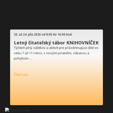
20. až 24. júla 2026 od 8:00 do 16:00 hod.
Letný čitateľský tábor KNIHOVNÍČEK
Týždeň plný zážitkov a aktivít pre prázdninujúce deti vo
veku 7 až 11 rokov, s novými priateľmi, zábavou a
pohybom …
Čítať viac