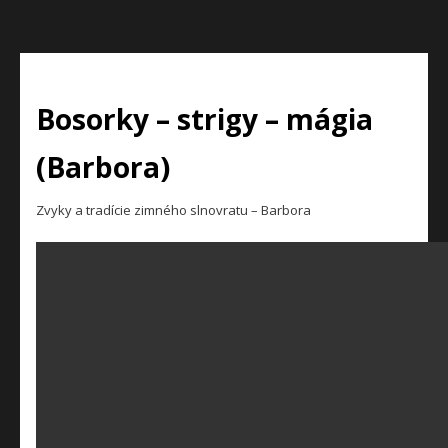
Bosorky – strigy – mágia
(Barbora)
Zvyky a tradície zimného slnovratu – Barbora