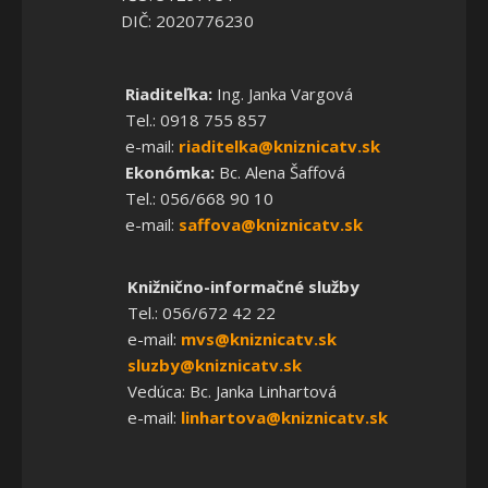
DIČ: 2020776230
Riaditeľka:
Ing. Janka Vargová
Tel.: 0918 755 857
e-mail:
riaditelka@kniznicatv.sk
Ekonómka:
Bc. Alena Šaffová
Tel.: 056/668 90 10
e-mail:
saffova@kniznicatv.sk
Knižnično-informačné služby
Tel.: 056/672 42 22
e-mail:
mvs@kniznicatv.sk
sluzby@kniznicatv.sk
Vedúca: Bc. Janka Linhartová
e-mail:
linhartova@kniznicatv.sk