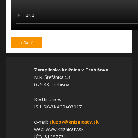
« Späť
Zemplínska knižnica v Trebišove
M.R. Štefánika 53
075 43 Trebišov
Kód knižnice:
ISIL SK-3KACRA03917
e-mail:
sluzby@kniznicatv.sk
web: www.kniznicatv.sk
IČO: 31297731