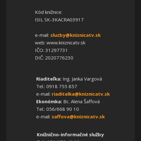
Kód knižnice:
ISIL SK-3KACRA03917
e-mail:
sluzby@kniznicatv.sk
web: www.kniznicatv.sk
IČO: 31297731
DIČ: 2020776230
Riaditeľka:
Ing. Janka Vargová
Tel.: 0918 755 857
e-mail:
riaditelka@kniznicatv.sk
Ekonómka:
Bc. Alena Šaffová
Tel.: 056/668 90 10
e-mail:
saffova@kniznicatv.sk
Knižnično-informačné služby