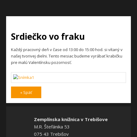
Srdiečko vo fraku
Každý pracovný deň v čase od 13:00 do 15:00 hod. si vítaný v
našej tvorivej dielni. Tento mesiac budeme vyrábať krabičku
pre malú Valentínsku pozornosť.
« Späť
Zemplínska knižnica v Trebišove
M.R. Štefánika 53
075 43 Trebišov