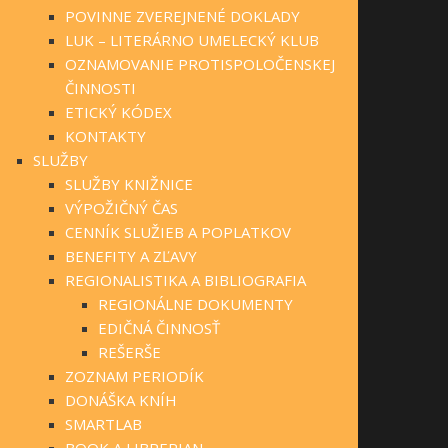
POVINNE ZVEREJNENÉ DOKLADY
LUK – LITERÁRNO UMELECKÝ KLUB
OZNAMOVANIE PROTISPOLOČENSKEJ
ČINNOSTI
ETICKÝ KÓDEX
KONTAKTY
SLUŽBY
SLUŽBY KNIŽNICE
VÝPOŽIČNÝ ČAS
CENNÍK SLUŽIEB A POPLATKOV
BENEFITY A ZĽAVY
REGIONALISTIKA A BIBLIOGRAFIA
REGIONÁLNE DOKUMENTY
EDIČNÁ ČINNOSŤ
REŠERŠE
ZOZNAM PERIODÍK
DONÁŠKA KNÍH
SMARTLAB
BOOK A LIBRERIAN