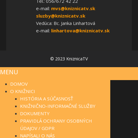
Tel.: 056/672 42 22
e-mail:
mvs@kniznicatv.sk
sluzby@kniznicatv.sk
Vedúca: Bc. Janka Linhartová
e-mail:
linhartova@kniznicatv.sk
© 2023 KniznicaTV
MENU
DOMOV
O KNIŽNICI
HISTÓRIA A SÚČASNOSŤ
KNIŽNIČNO-INFORMAČNÉ SLUŽBY
DOKUMENTY
PRAVIDLÁ OCHRANY OSOBNÝCH
ÚDAJOV / GDPR
NAPÍSALI O NÁS