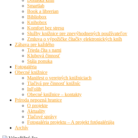
Donáška kníh
Smartlab
Book a librerian
Bibliobox
Knihobox
Komfort bez stresu
Služby knižnice pre znevýhodnených používateľov
Zmluva o výpožičke čítačky elektronických kníh
Zábava pre každého
Trieda číta s nami
Klubová činnosť
Stála ponuka
Fotogaléria
Obecné knižnice
Manifest o verejných knižniciach
Tlačivá pre činnosť knižníc
InFolib
Obecné knižnice – kontakty
Príroda nepozná hranice
O projekte
Aktuality
Tlačové správy
Fotogaléria projektu – A projekt fotógalériája
Archív