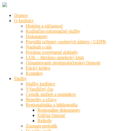
Domov
O knižnici
História a súčasnosť
Knižnično-informačné služby
Dokumenty
Pravidlá ochrany osobných údajov / GDPR
Napísali o nás
Povinne zverejnené doklady
LUK – literárno umelecký klub
Oznamovanie protispoločenskej činnosti
Etický kódex
Kontakty
Služby
Služby knižnice
Výpožičný čas
Cenník služieb a poplatkov
Benefity a zľavy
Regionalistika a bibliografia
Regionálne dokumenty
Edičná činnosť
Rešerše
Zoznam periodík