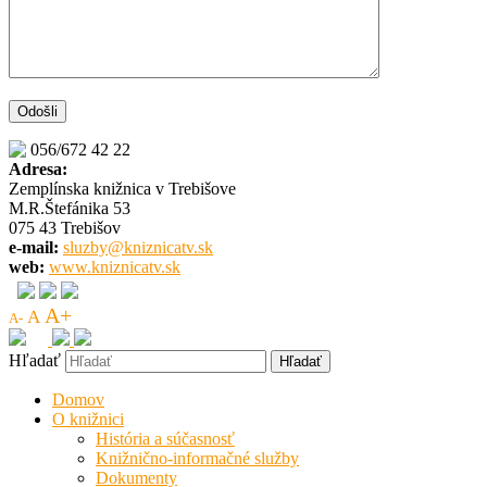
056/672 42 22
Adresa:
Zemplínska knižnica v Trebišove
M.R.Štefánika 53
075 43 Trebišov
e-mail:
sluzby@kniznicatv.sk
web:
www.kniznicatv.sk
A+
A
A-
Hľadať
Domov
O knižnici
História a súčasnosť
Knižnično-informačné služby
Dokumenty