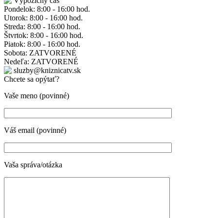
Výpožičný čas
Pondelok: 8:00 - 16:00 hod.
Utorok: 8:00 - 16:00 hod.
Streda: 8:00 - 16:00 hod.
Štvrtok: 8:00 - 16:00 hod.
Piatok: 8:00 - 16:00 hod.
Sobota: ZATVORENÉ
Nedeľa: ZATVORENÉ
sluzby@kniznicatv.sk
Chcete sa opýtať?
Vaše meno (povinné)
Váš email (povinné)
Vaša správa/otázka