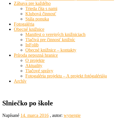
Zábava pre každého
Trieda číta s nami
Klubová činnosť
Stála ponuka
Fotogaléria
Obecné knižnice
Manifest o verejných knižniciach
Tlačivá pre činnosť knižníc
InFolib
Obecné knižnice – kontakty
Príroda nepozná hranice
O projekte
Aktuality
Tlačové správy
Fotogaléria projektu – A projekt fotógalériája
Archív
Slniečko po škole
Napísané
14. marca 2016
, autor:
wynergie