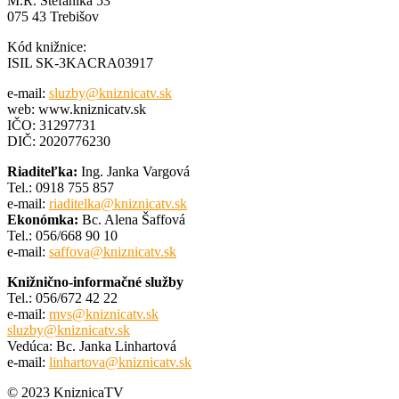
M.R. Štefánika 53
075 43 Trebišov
Kód knižnice:
ISIL SK-3KACRA03917
e-mail:
sluzby@kniznicatv.sk
web: www.kniznicatv.sk
IČO: 31297731
DIČ: 2020776230
Riaditeľka:
Ing. Janka Vargová
Tel.: 0918 755 857
e-mail:
riaditelka@kniznicatv.sk
Ekonómka:
Bc. Alena Šaffová
Tel.: 056/668 90 10
e-mail:
saffova@kniznicatv.sk
Knižnično-informačné služby
Tel.: 056/672 42 22
e-mail:
mvs@kniznicatv.sk
sluzby@kniznicatv.sk
Vedúca: Bc. Janka Linhartová
e-mail:
linhartova@kniznicatv.sk
© 2023 KniznicaTV