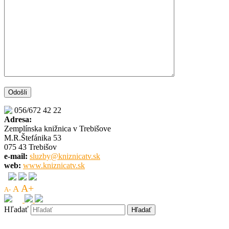
056/672 42 22
Adresa:
Zemplínska knižnica v Trebišove
M.R.Štefánika 53
075 43 Trebišov
e-mail:
sluzby@kniznicatv.sk
web:
www.kniznicatv.sk
A+
A
A-
Hľadať