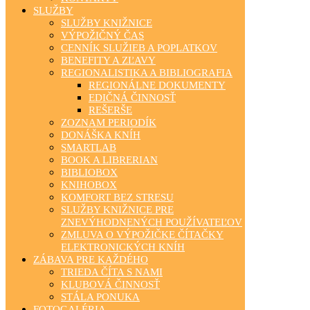
SLUŽBY
SLUŽBY KNIŽNICE
VÝPOŽIČNÝ ČAS
CENNÍK SLUŽIEB A POPLATKOV
BENEFITY A ZĽAVY
REGIONALISTIKA A BIBLIOGRAFIA
REGIONÁLNE DOKUMENTY
EDIČNÁ ČINNOSŤ
REŠERŠE
ZOZNAM PERIODÍK
DONÁŠKA KNÍH
SMARTLAB
BOOK A LIBRERIAN
BIBLIOBOX
KNIHOBOX
KOMFORT BEZ STRESU
SLUŽBY KNIŽNICE PRE
ZNEVÝHODNENÝCH POUŽÍVATEĽOV
ZMLUVA O VÝPOŽIČKE ČÍTAČKY
ELEKTRONICKÝCH KNÍH
ZÁBAVA PRE KAŽDÉHO
TRIEDA ČÍTA S NAMI
KLUBOVÁ ČINNOSŤ
STÁLA PONUKA
FOTOGALÉRIA