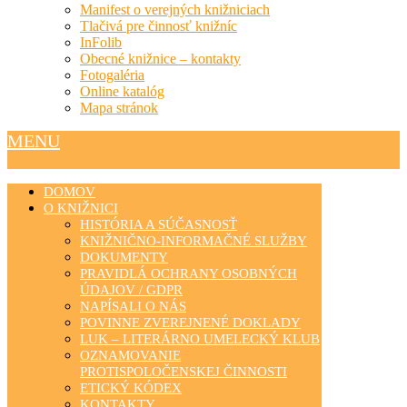
Manifest o verejných knižniciach
Tlačivá pre činnosť knižníc
InFolib
Obecné knižnice – kontakty
Fotogaléria
Online katalóg
Mapa stránok
MENU
DOMOV
O KNIŽNICI
HISTÓRIA A SÚČASNOSŤ
KNIŽNIČNO-INFORMAČNÉ SLUŽBY
DOKUMENTY
PRAVIDLÁ OCHRANY OSOBNÝCH
ÚDAJOV / GDPR
NAPÍSALI O NÁS
POVINNE ZVEREJNENÉ DOKLADY
LUK – LITERÁRNO UMELECKÝ KLUB
OZNAMOVANIE
PROTISPOLOČENSKEJ ČINNOSTI
ETICKÝ KÓDEX
KONTAKTY