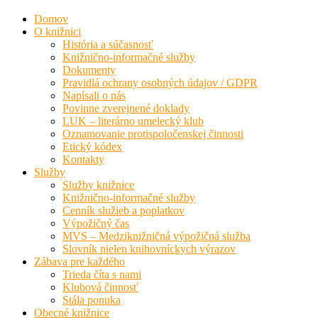
Domov
O knižnici
História a súčasnosť
Knižnično-informačné služby
Dokumenty
Pravidlá ochrany osobných údajov / GDPR
Napísali o nás
Povinne zverejnené doklady
LUK – literárno umelecký klub
Oznamovanie protispoločenskej činnosti
Etický kódex
Kontakty
Služby
Služby knižnice
Knižnično-informačné služby
Cenník služieb a poplatkov
Výpožičný čas
MVS – Medziknižničná výpožičná služba
Slovník nielen knihovníckych výrazov
Zábava pre každého
Trieda číta s nami
Klubová činnosť
Stála ponuka
Obecné knižnice