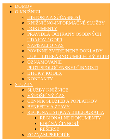
DOMOV
O KNIŽNICI
HISTÓRIA A SÚČASNOSŤ
KNIŽNIČNO-INFORMAČNÉ SLUŽBY
DOKUMENTY
PRAVIDLÁ OCHRANY OSOBNÝCH
ÚDAJOV / GDPR
NAPÍSALI O NÁS
POVINNE ZVEREJNENÉ DOKLADY
LUK – LITERÁRNO UMELECKÝ KLUB
OZNAMOVANIE
PROTISPOLOČENSKEJ ČINNOSTI
ETICKÝ KÓDEX
KONTAKTY
SLUŽBY
SLUŽBY KNIŽNICE
VÝPOŽIČNÝ ČAS
CENNÍK SLUŽIEB A POPLATKOV
BENEFITY A ZĽAVY
REGIONALISTIKA A BIBLIOGRAFIA
REGIONÁLNE DOKUMENTY
EDIČNÁ ČINNOSŤ
REŠERŠE
ZOZNAM PERIODÍK