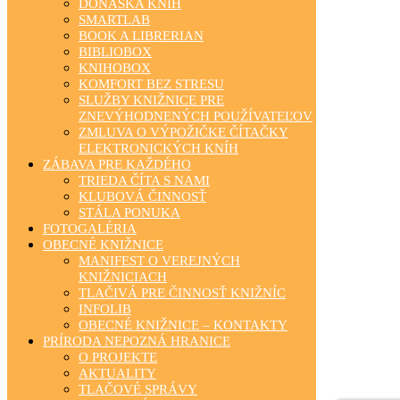
DONÁŠKA KNÍH
SMARTLAB
BOOK A LIBRERIAN
BIBLIOBOX
KNIHOBOX
KOMFORT BEZ STRESU
SLUŽBY KNIŽNICE PRE
ZNEVÝHODNENÝCH POUŽÍVATEĽOV
ZMLUVA O VÝPOŽIČKE ČÍTAČKY
ELEKTRONICKÝCH KNÍH
ZÁBAVA PRE KAŽDÉHO
TRIEDA ČÍTA S NAMI
KLUBOVÁ ČINNOSŤ
STÁLA PONUKA
FOTOGALÉRIA
OBECNÉ KNIŽNICE
MANIFEST O VEREJNÝCH
KNIŽNICIACH
TLAČIVÁ PRE ČINNOSŤ KNIŽNÍC
INFOLIB
OBECNÉ KNIŽNICE – KONTAKTY
PRÍRODA NEPOZNÁ HRANICE
O PROJEKTE
AKTUALITY
TLAČOVÉ SPRÁVY