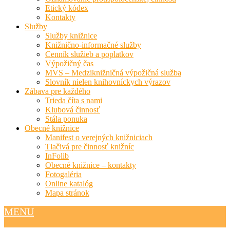
Etický kódex
Kontakty
Služby
Služby knižnice
Knižnično-informačné služby
Cenník služieb a poplatkov
Výpožičný čas
MVS – Medziknižničná výpožičná služba
Slovník nielen knihovníckych výrazov
Zábava pre každého
Trieda číta s nami
Klubová činnosť
Stála ponuka
Obecné knižnice
Manifest o verejných knižniciach
Tlačivá pre činnosť knižníc
InFolib
Obecné knižnice – kontakty
Fotogaléria
Online katalóg
Mapa stránok
MENU