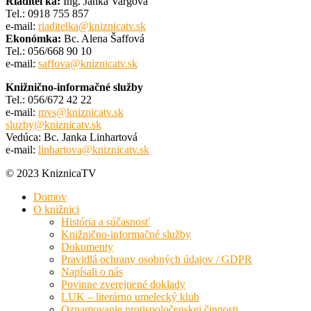
Riaditeľka:
Ing. Janka Vargová
Tel.: 0918 755 857
e-mail:
riaditelka@kniznicatv.sk
Ekonómka:
Bc. Alena Šaffová
Tel.: 056/668 90 10
e-mail:
saffova@kniznicatv.sk
Knižnično-informačné služby
Tel.: 056/672 42 22
e-mail:
mvs@kniznicatv.sk
sluzby@kniznicatv.sk
Vedúca: Bc. Janka Linhartová
e-mail:
linhartova@kniznicatv.sk
© 2023 KniznicaTV
Domov
O knižnici
História a súčasnosť
Knižnično-informačné služby
Dokumenty
Pravidlá ochrany osobných údajov / GDPR
Napísali o nás
Povinne zverejnené doklady
LUK – literárno umelecký klub
Oznamovanie protispoločenskej činnosti