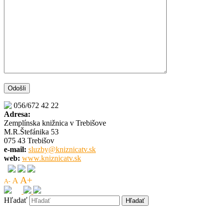
056/672 42 22
Adresa:
Zemplínska knižnica v Trebišove
M.R.Štefánika 53
075 43 Trebišov
e-mail:
sluzby@kniznicatv.sk
web:
www.kniznicatv.sk
A+
A
A-
Hľadať