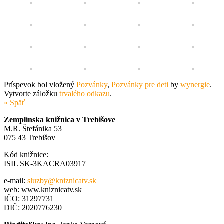
Príspevok bol vložený
Pozvánky
,
Pozvánky pre deti
by
wynergie
.
Vytvorte záložku
trvalého odkazu
.
« Späť
Zemplínska knižnica v Trebišove
M.R. Štefánika 53
075 43 Trebišov
Kód knižnice:
ISIL SK-3KACRA03917
e-mail:
sluzby@kniznicatv.sk
web: www.kniznicatv.sk
IČO: 31297731
DIČ: 2020776230