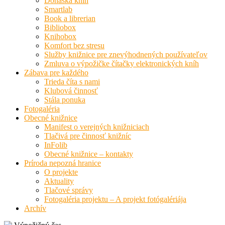
Donáška kníh
Smartlab
Book a librerian
Bibliobox
Knihobox
Komfort bez stresu
Služby knižnice pre znevýhodnených používateľov
Zmluva o výpožičke čítačky elektronických kníh
Zábava pre každého
Trieda číta s nami
Klubová činnosť
Stála ponuka
Fotogaléria
Obecné knižnice
Manifest o verejných knižniciach
Tlačivá pre činnosť knižníc
InFolib
Obecné knižnice – kontakty
Príroda nepozná hranice
O projekte
Aktuality
Tlačové správy
Fotogaléria projektu – A projekt fotógalériája
Archív