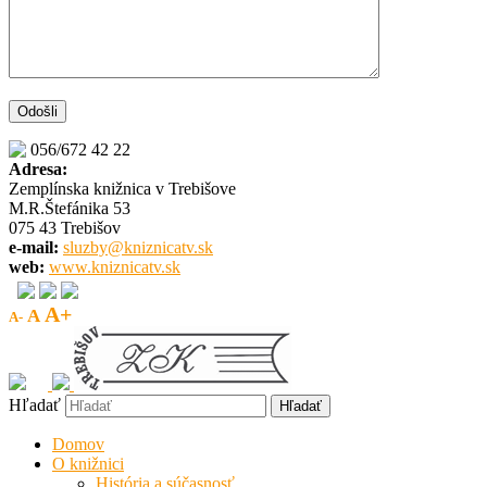
056/672 42 22
Adresa:
Zemplínska knižnica v Trebišove
M.R.Štefánika 53
075 43 Trebišov
e-mail:
sluzby@kniznicatv.sk
web:
www.kniznicatv.sk
A+
A
A-
Hľadať
Domov
O knižnici
História a súčasnosť