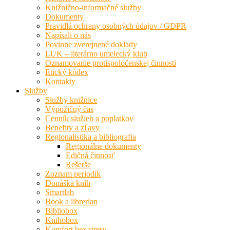
Knižnično-informačné služby
Dokumenty
Pravidlá ochrany osobných údajov / GDPR
Napísali o nás
Povinne zverejnené doklady
LUK – literárno umelecký klub
Oznamovanie protispoločenskej činnosti
Etický kódex
Kontakty
Služby
Služby knižnice
Výpožičný čas
Cenník služieb a poplatkov
Benefity a zľavy
Regionalistika a bibliografia
Regionálne dokumenty
Edičná činnosť
Rešerše
Zoznam periodík
Donáška kníh
Smartlab
Book a librerian
Bibliobox
Knihobox
Komfort bez stresu