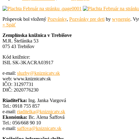
Príspevok bol vložený
Pozvánky
,
Pozvánky pre deti
by
wynergie
. Vy
« Späť
Zemplínska knižnica v Trebišove
M.R. Štefánika 53
075 43 Trebišov
Kód knižnice:
ISIL SK-3KACRA03917
e-mail:
sluzby@kniznicatv.sk
web: www.kniznicatv.sk
IČO: 31297731
DIČ: 2020776230
Riaditeľka:
Ing. Janka Vargová
Tel.: 0918 755 857
e-mail:
riaditelka@kniznicatv.sk
Ekonómka:
Bc. Alena Šaffová
Tel.: 056/668 90 10
e-mail:
saffova@kniznicatv.sk
Knižnično-informačné služby