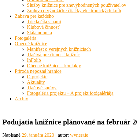
Služby knižnice pre znevýhodnených používateľov
Zmluva o výpožičke čítačky elektronických kníh
Zábava pre každého
Trieda číta s nami
Klubová činnosť
Stála ponuka
Fotogaléria
Obecné knižnice
Manifest o verejných knižniciach
Tlačivá pre činnosť knižníc
InFolib
Obecné knižnice – kontakty
Príroda nepozná hranice
O projekte
Aktuality
Tlačové správy
Fotogaléria projektu – A projekt fotógalériája
Archív
Podujatia knižnice plánované na február 
Napísané
29. januára 2020
, autor:
wynergie