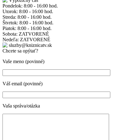
Výpožičný čas
Pondelok: 8:00 - 16:00 hod.
Utorok: 8:00 - 16:00 hod.
Streda: 8:00 - 16:00 hod.
Štvrtok: 8:00 - 16:00 hod.
Piatok: 8:00 - 16:00 hod.
Sobota: ZATVORENÉ
Nedeľa: ZATVORENÉ
sluzby@kniznicatv.sk
Chcete sa opýtať?
Vaše meno (povinné)
Váš email (povinné)
Vaša správa/otázka