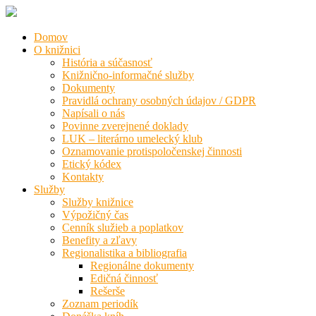
Domov
O knižnici
História a súčasnosť
Knižnično-informačné služby
Dokumenty
Pravidlá ochrany osobných údajov / GDPR
Napísali o nás
Povinne zverejnené doklady
LUK – literárno umelecký klub
Oznamovanie protispoločenskej činnosti
Etický kódex
Kontakty
Služby
Služby knižnice
Výpožičný čas
Cenník služieb a poplatkov
Benefity a zľavy
Regionalistika a bibliografia
Regionálne dokumenty
Edičná činnosť
Rešerše
Zoznam periodík