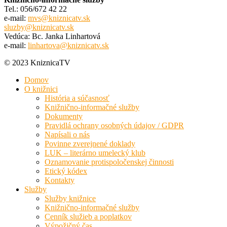
Tel.: 056/672 42 22
e-mail:
mvs@kniznicatv.sk
sluzby@kniznicatv.sk
Vedúca: Bc. Janka Linhartová
e-mail:
linhartova@kniznicatv.sk
© 2023 KniznicaTV
Domov
O knižnici
História a súčasnosť
Knižnično-informačné služby
Dokumenty
Pravidlá ochrany osobných údajov / GDPR
Napísali o nás
Povinne zverejnené doklady
LUK – literárno umelecký klub
Oznamovanie protispoločenskej činnosti
Etický kódex
Kontakty
Služby
Služby knižnice
Knižnično-informačné služby
Cenník služieb a poplatkov
Výpožičný čas