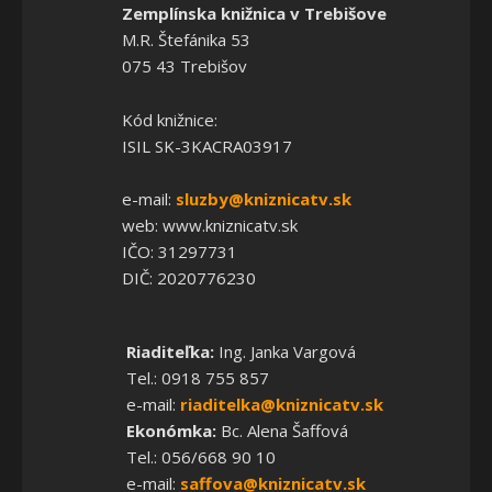
Zemplínska knižnica v Trebišove
M.R. Štefánika 53
075 43 Trebišov
Kód knižnice:
ISIL SK-3KACRA03917
e-mail:
sluzby@kniznicatv.sk
web: www.kniznicatv.sk
IČO: 31297731
DIČ: 2020776230
Riaditeľka:
Ing. Janka Vargová
Tel.: 0918 755 857
e-mail:
riaditelka@kniznicatv.sk
Ekonómka:
Bc. Alena Šaffová
Tel.: 056/668 90 10
e-mail:
saffova@kniznicatv.sk