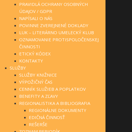
PRAVIDLÁ OCHRANY OSOBNÝCH
ÚDAJOV / GDPR
NAPÍSALI O NÁS
POVINNE ZVEREJNENÉ DOKLADY
LUK – LITERÁRNO UMELECKÝ KLUB
OZNAMOVANIE PROTISPOLOČENSKEJ
ČINNOSTI
ETICKÝ KÓDEX
KONTAKTY
SLUŽBY
SLUŽBY KNIŽNICE
VÝPOŽIČNÝ ČAS
CENNÍK SLUŽIEB A POPLATKOV
BENEFITY A ZĽAVY
REGIONALISTIKA A BIBLIOGRAFIA
REGIONÁLNE DOKUMENTY
EDIČNÁ ČINNOSŤ
REŠERŠE
ZOZNAM PERIODÍK