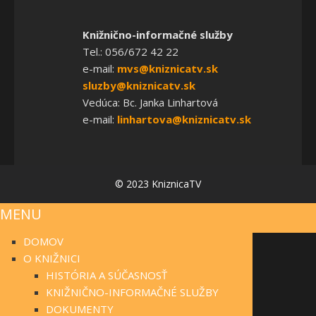
Knižnično-informačné služby
Tel.: 056/672 42 22
e-mail:
mvs@kniznicatv.sk
sluzby@kniznicatv.sk
Vedúca: Bc. Janka Linhartová
e-mail:
linhartova@kniznicatv.sk
© 2023 KniznicaTV
MENU
DOMOV
O KNIŽNICI
HISTÓRIA A SÚČASNOSŤ
KNIŽNIČNO-INFORMAČNÉ SLUŽBY
DOKUMENTY