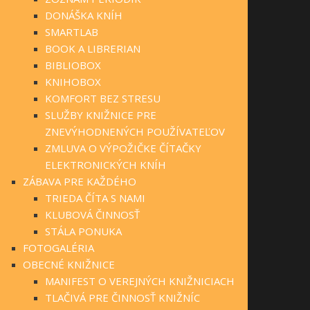
DONÁŠKA KNÍH
SMARTLAB
BOOK A LIBRERIAN
BIBLIOBOX
KNIHOBOX
KOMFORT BEZ STRESU
SLUŽBY KNIŽNICE PRE
ZNEVÝHODNENÝCH POUŽÍVATEĽOV
ZMLUVA O VÝPOŽIČKE ČÍTAČKY
ELEKTRONICKÝCH KNÍH
ZÁBAVA PRE KAŽDÉHO
TRIEDA ČÍTA S NAMI
KLUBOVÁ ČINNOSŤ
STÁLA PONUKA
FOTOGALÉRIA
OBECNÉ KNIŽNICE
MANIFEST O VEREJNÝCH KNIŽNICIACH
TLAČIVÁ PRE ČINNOSŤ KNIŽNÍC