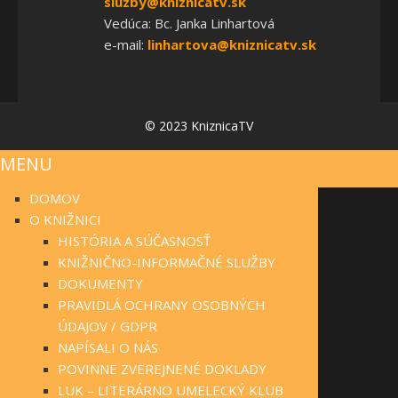
sluzby@kniznicatv.sk
Vedúca: Bc. Janka Linhartová
e-mail:
linhartova@kniznicatv.sk
© 2023 KniznicaTV
MENU
DOMOV
O KNIŽNICI
HISTÓRIA A SÚČASNOSŤ
KNIŽNIČNO-INFORMAČNÉ SLUŽBY
DOKUMENTY
PRAVIDLÁ OCHRANY OSOBNÝCH
ÚDAJOV / GDPR
NAPÍSALI O NÁS
POVINNE ZVEREJNENÉ DOKLADY
LUK – LITERÁRNO UMELECKÝ KLUB