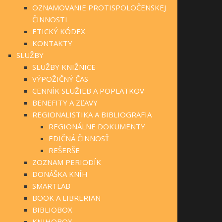
OZNAMOVANIE PROTISPOLOČENSKEJ
ČINNOSTI
ETICKÝ KÓDEX
KONTAKTY
SLUŽBY
SLUŽBY KNIŽNICE
VÝPOŽIČNÝ ČAS
CENNÍK SLUŽIEB A POPLATKOV
BENEFITY A ZĽAVY
REGIONALISTIKA A BIBLIOGRAFIA
REGIONÁLNE DOKUMENTY
EDIČNÁ ČINNOSŤ
REŠERŠE
ZOZNAM PERIODÍK
DONÁŠKA KNÍH
SMARTLAB
BOOK A LIBRERIAN
BIBLIOBOX
KNIHOBOX