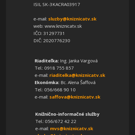
ISIL SK-3KACRA03917
e-mail:
sluzby@kniznicatv.sk
web: www.kniznicatv.sk
IČO: 31297731
DIČ: 2020776230
Riaditeľka:
Ing. Janka Vargová
Tel.: 0918 755 857
e-mail:
riaditelka@kniznicatv.sk
Ekonómka:
Bc. Alena Šaffová
Tel.: 056/668 90 10
e-mail:
saffova@kniznicatv.sk
Knižnično-informačné služby
Tel.: 056/672 42 22
e-mail:
mvs@kniznicatv.sk