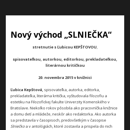
Nový východ „SLNIEČKA“
stretnutie
s Ľubicou KEPŠTOVOU
,
spisovateľkou, autorkou, editorkou, prekladateľkou,
literárnou kritičkou
20. novembra 2015 v knižnici
Ľubica Kepštová,
spisovateľka, autorka, editorka,
prekladateľka, literárna kritička, vyštudovala filozofiu a
estetiku na Filozofickej fakulte Univerzity Komenského v
Bratislave. Niekoľko rokov pôsobila ako pracovníčka knižnice
a domu detí a mládeže, neskôr ako redaktorka. Ako autorka
sa predstavila v časopisoch, predovšetkým v časopise
Slniečko
a v antológiách, ktoré zostavila a prispela do nich