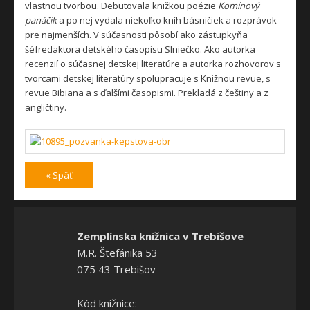
vlastnou tvorbou. Debutovala knižkou poézie
Komínový
panáčik
a po nej vydala niekoľko kníh básničiek a rozprávok
pre najmenších. V súčasnosti pôsobí ako zástupkyňa
šéfredaktora detského časopisu Slniečko. Ako autorka
recenzií o súčasnej detskej literatúre a autorka rozhovorov s
tvorcami detskej literatúry spolupracuje s Knižnou revue, s
revue Bibiana a s ďalšími časopismi. Prekladá z češtiny a z
angličtiny.
« Späť
Zemplínska knižnica v Trebišove
M.R. Štefánika 53
075 43 Trebišov
Kód knižnice: