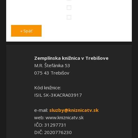
« Späť
Zemplínska knižnica v Trebišove
M.R. Štefánika 53
075 43 Trebišov
Kód knižnice:
ISIL SK-3KACRA03917
e-mail:
sluzby@kniznicatv.sk
web: www.kniznicatv.sk
IČO: 31297731
DIČ: 2020776230