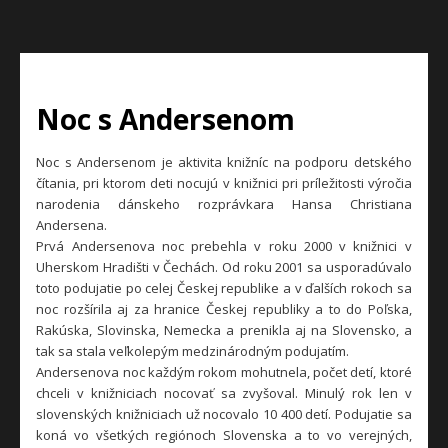
Noc s Andersenom
Noc s Andersenom je aktivita knižníc na podporu detského
čítania, pri ktorom deti nocujú v knižnici pri príležitosti výročia
narodenia dánskeho rozprávkara Hansa Christiana
Andersena.
Prvá Andersenova noc prebehla v roku 2000 v knižnici v
Uherskom Hradišti v Čechách. Od roku 2001 sa usporadúvalo
toto podujatie po celej Českej republike a v ďalších rokoch sa
noc rozšírila aj za hranice Českej republiky a to do Poľska,
Rakúska, Slovinska, Nemecka a prenikla aj na Slovensko, a
tak sa stala veľkolepým medzinárodným podujatím.
Andersenova noc každým rokom mohutnela, počet detí, ktoré
chceli v knižniciach nocovať sa zvyšoval. Minulý rok len v
slovenských knižniciach už nocovalo 10 400 detí. Podujatie sa
koná vo všetkých regiónoch Slovenska a to vo verejných,