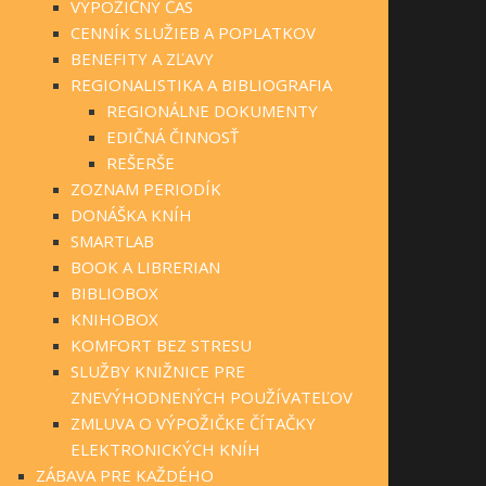
VÝPOŽIČNÝ ČAS
CENNÍK SLUŽIEB A POPLATKOV
BENEFITY A ZĽAVY
REGIONALISTIKA A BIBLIOGRAFIA
REGIONÁLNE DOKUMENTY
EDIČNÁ ČINNOSŤ
REŠERŠE
ZOZNAM PERIODÍK
DONÁŠKA KNÍH
SMARTLAB
BOOK A LIBRERIAN
BIBLIOBOX
KNIHOBOX
KOMFORT BEZ STRESU
SLUŽBY KNIŽNICE PRE
ZNEVÝHODNENÝCH POUŽÍVATEĽOV
ZMLUVA O VÝPOŽIČKE ČÍTAČKY
ELEKTRONICKÝCH KNÍH
ZÁBAVA PRE KAŽDÉHO