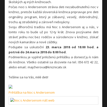
školských aj iných knižniciach.
Počas noci s Andersenom strávia deti nezabudnuteľnú noc v
knižnici, pretože každá slovenská knižnica pripravuje pre deti
originálny program, ktorý je zábavný, veselý, dobrodružný,
trochu aj strašidelný a zároveň nebojácny.
Svoju dlhoročnú tradíciu má Noc s Andersenom aj u nás, v
tomto roku to bude už po 12-ty krát. Znova pozývame deti
stráviť jednu noc bez rodičov a súrodencov v knižnici, získať
nových kamarátov a nové zážitky.
Podujatie sa uskutoční
23. marca 2018 od 18:00 hod. a
potrvá do 24.marca 2018 do 8:00 hod.
Podmienkou je vyplniť priloženú prihlášku a doniesť ju k nám
do knižnice. Všetko ostatné sa dozviete na tel.: 056 672 42 22,
alebo email.: majcherova@kniznicatv.sk
Tešíme sa na Vás, milé deti!
Prihláška na Noc s Andersenom