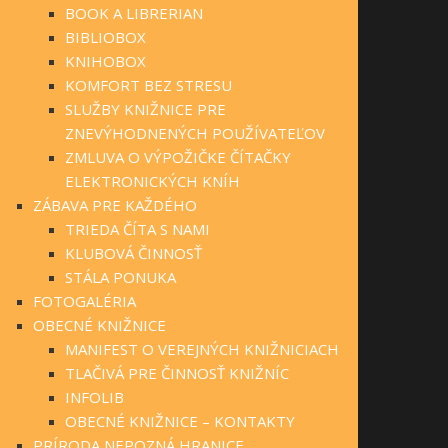
BOOK A LIBRERIAN
BIBLIOBOX
KNIHOBOX
KOMFORT BEZ STRESU
SLUŽBY KNIŽNICE PRE
ZNEVÝHODNENÝCH POUŽÍVATEĽOV
ZMLUVA O VÝPOŽIČKE ČÍTAČKY
ELEKTRONICKÝCH KNÍH
ZÁBAVA PRE KAŽDÉHO
TRIEDA ČÍTA S NAMI
KLUBOVÁ ČINNOSŤ
STÁLA PONUKA
FOTOGALÉRIA
OBECNÉ KNIŽNICE
MANIFEST O VEREJNÝCH KNIŽNICIACH
TLAČIVÁ PRE ČINNOSŤ KNIŽNÍC
INFOLIB
OBECNÉ KNIŽNICE – KONTAKTY
PRÍRODA NEPOZNÁ HRANICE