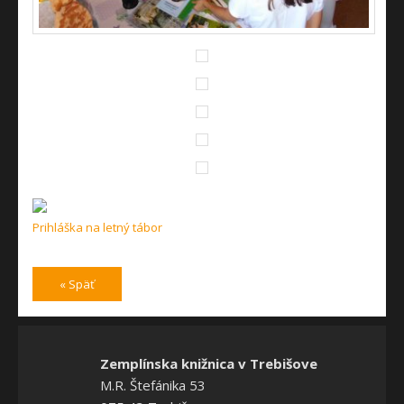
Prihláška na letný tábor
« Späť
Zemplínska knižnica v Trebišove
M.R. Štefánika 53