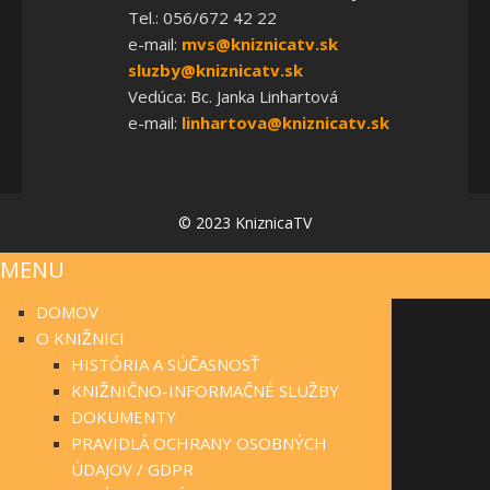
Tel.: 056/672 42 22
e-mail:
mvs@kniznicatv.sk
sluzby@kniznicatv.sk
Vedúca: Bc. Janka Linhartová
e-mail:
linhartova@kniznicatv.sk
© 2023 KniznicaTV
MENU
DOMOV
O KNIŽNICI
HISTÓRIA A SÚČASNOSŤ
KNIŽNIČNO-INFORMAČNÉ SLUŽBY
DOKUMENTY
PRAVIDLÁ OCHRANY OSOBNÝCH
ÚDAJOV / GDPR