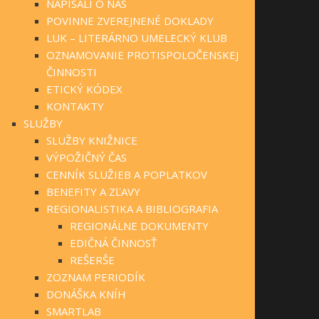
NAPÍSALI O NÁS
POVINNE ZVEREJNENÉ DOKLADY
LUK – LITERÁRNO UMELECKÝ KLUB
OZNAMOVANIE PROTISPOLOČENSKEJ
ČINNOSTI
ETICKÝ KÓDEX
KONTAKTY
SLUŽBY
SLUŽBY KNIŽNICE
VÝPOŽIČNÝ ČAS
CENNÍK SLUŽIEB A POPLATKOV
BENEFITY A ZĽAVY
REGIONALISTIKA A BIBLIOGRAFIA
REGIONÁLNE DOKUMENTY
EDIČNÁ ČINNOSŤ
REŠERŠE
ZOZNAM PERIODÍK
DONÁŠKA KNÍH
SMARTLAB