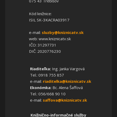
075 43 Trebišov
Kód knižnice:
ISIL SK-3KACRA03917
e-mail:
sluzby@kniznicatv.sk
web: www.kniznicatv.sk
IČO: 31297731
DIČ: 2020776230
Riaditeľka:
Ing. Janka Vargová
Tel.: 0918 755 857
e-mail:
riaditelka@kniznicatv.sk
Ekonómka:
Bc. Alena Šaffová
Tel.: 056/668 90 10
e-mail:
saffova@kniznicatv.sk
Knižnično-informačné služby