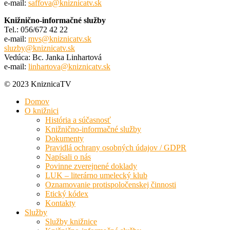
e-mail:
saffova@kniznicatv.sk
Knižnično-informačné služby
Tel.: 056/672 42 22
e-mail:
mvs@kniznicatv.sk
sluzby@kniznicatv.sk
Vedúca: Bc. Janka Linhartová
e-mail:
linhartova@kniznicatv.sk
© 2023 KniznicaTV
Domov
O knižnici
História a súčasnosť
Knižnično-informačné služby
Dokumenty
Pravidlá ochrany osobných údajov / GDPR
Napísali o nás
Povinne zverejnené doklady
LUK – literárno umelecký klub
Oznamovanie protispoločenskej činnosti
Etický kódex
Kontakty
Služby
Služby knižnice