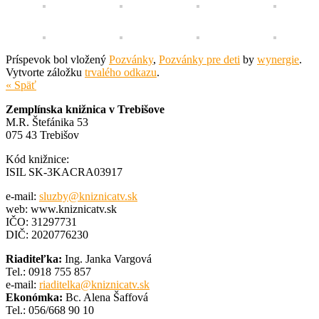
Príspevok bol vložený
Pozvánky
,
Pozvánky pre deti
by
wynergie
.
Vytvorte záložku
trvalého odkazu
.
« Späť
Zemplínska knižnica v Trebišove
M.R. Štefánika 53
075 43 Trebišov
Kód knižnice:
ISIL SK-3KACRA03917
e-mail:
sluzby@kniznicatv.sk
web: www.kniznicatv.sk
IČO: 31297731
DIČ: 2020776230
Riaditeľka:
Ing. Janka Vargová
Tel.: 0918 755 857
e-mail:
riaditelka@kniznicatv.sk
Ekonómka:
Bc. Alena Šaffová
Tel.: 056/668 90 10