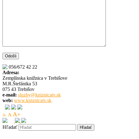
056/672 42 22
Adresa:
Zemplínska knižnica v Trebišove
M.R.Štefánika 53
075 43 Trebišov
e-mail:
sluzby@kniznicatv.sk
web:
www.kniznicatv.sk
A+
A
A-
Hľadať