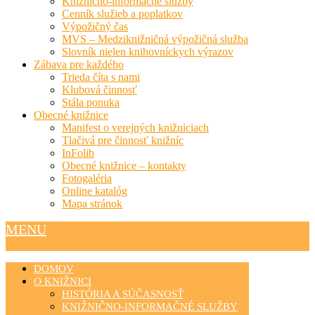
Knižnično-informačné služby
Cenník služieb a poplatkov
Výpožičný čas
MVS – Medziknižničná výpožičná služba
Slovník nielen knihovníckych výrazov
Zábava pre každého
Trieda číta s nami
Klubová činnosť
Stála ponuka
Obecné knižnice
Manifest o verejných knižniciach
Tlačivá pre činnosť knižníc
InFolib
Obecné knižnice – kontakty
Fotogaléria
Online katalóg
Mapa stránok
MENU
DOMOV
O KNIŽNICI
HISTÓRIA A SÚČASNOSŤ
KNIŽNIČNO-INFORMAČNÉ SLUŽBY