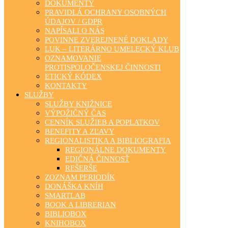
DOKUMENTY
PRAVIDLÁ OCHRANY OSOBNÝCH
ÚDAJOV / GDPR
NAPÍSALI O NÁS
POVINNE ZVEREJNENÉ DOKLADY
LUK – LITERÁRNO UMELECKÝ KLUB
OZNAMOVANIE
PROTISPOLOČENSKEJ ČINNOSTI
ETICKÝ KÓDEX
KONTAKTY
SLUŽBY
SLUŽBY KNIŽNICE
VÝPOŽIČNÝ ČAS
CENNÍK SLUŽIEB A POPLATKOV
BENEFITY A ZĽAVY
REGIONALISTIKA A BIBLIOGRAFIA
REGIONÁLNE DOKUMENTY
EDIČNÁ ČINNOSŤ
REŠERŠE
ZOZNAM PERIODÍK
DONÁŠKA KNÍH
SMARTLAB
BOOK A LIBRERIAN
BIBLIOBOX
KNIHOBOX