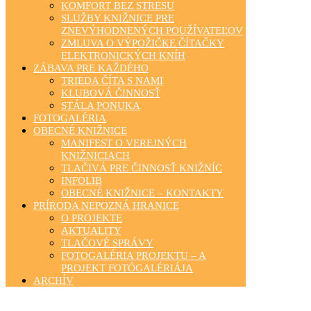
KOMFORT BEZ STRESU
SLUŽBY KNIŽNICE PRE
ZNEVÝHODNENÝCH POUŽÍVATEĽOV
ZMLUVA O VÝPOŽIČKE ČÍTAČKY
ELEKTRONICKÝCH KNÍH
ZÁBAVA PRE KAŽDÉHO
TRIEDA ČÍTA S NAMI
KLUBOVÁ ČINNOSŤ
STÁLA PONUKA
FOTOGALÉRIA
OBECNÉ KNIŽNICE
MANIFEST O VEREJNÝCH
KNIŽNICIACH
TLAČIVÁ PRE ČINNOSŤ KNIŽNÍC
INFOLIB
OBECNÉ KNIŽNICE – KONTAKTY
PRÍRODA NEPOZNÁ HRANICE
O PROJEKTE
AKTUALITY
TLAČOVÉ SPRÁVY
FOTOGALÉRIA PROJEKTU – A
PROJEKT FOTÓGALÉRIÁJA
ARCHÍV