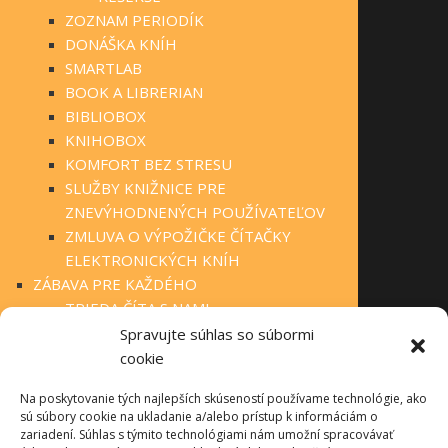
ZOZNAM PERIODÍK
DONÁŠKA KNÍH
SMARTLAB
BOOK A LIBRERIAN
BIBLIOBOX
KNIHOBOX
KOMFORT BEZ STRESU
SLUŽBY KNIŽNICE PRE
ZNEVÝHODNENÝCH POUŽÍVATEĽOV
ZMLUVA O VÝPOŽIČKE ČÍTAČKY
ELEKTRONICKÝCH KNÍH
ZÁBAVA PRE KAŽDÉHO
TRIEDA ČÍTA S NAMI
KLUBOVÁ ČINNOSŤ
Spravujte súhlas so súbormi
STÁLA PONUKA
cookie
FOTOGALÉRIA
Na poskytovanie tých najlepších skúseností používame technológie, ako
OBECNÉ KNIŽNICE
sú súbory cookie na ukladanie a/alebo prístup k informáciám o
MANIFEST O VEREJNÝCH KNIŽNICIACH
zariadení. Súhlas s týmito technológiami nám umožní spracovávať