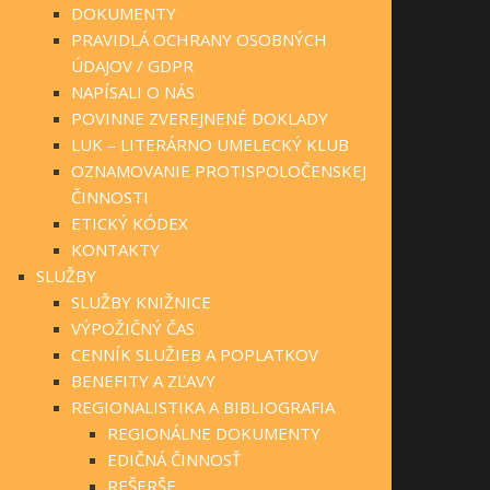
DOKUMENTY
PRAVIDLÁ OCHRANY OSOBNÝCH
ÚDAJOV / GDPR
NAPÍSALI O NÁS
POVINNE ZVEREJNENÉ DOKLADY
LUK – LITERÁRNO UMELECKÝ KLUB
OZNAMOVANIE PROTISPOLOČENSKEJ
ČINNOSTI
ETICKÝ KÓDEX
KONTAKTY
SLUŽBY
SLUŽBY KNIŽNICE
VÝPOŽIČNÝ ČAS
CENNÍK SLUŽIEB A POPLATKOV
BENEFITY A ZĽAVY
REGIONALISTIKA A BIBLIOGRAFIA
REGIONÁLNE DOKUMENTY
EDIČNÁ ČINNOSŤ
REŠERŠE