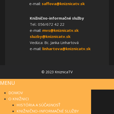
e-mail:
saffova@kniznicatv.sk
Knižnično-informačné služby
Tel.: 056/672 42 22
e-mail:
mvs@kniznicatv.sk
sluzby@kniznicatv.sk
Vedúca: Bc. Janka Linhartová
e-mail:
linhartova@kniznicatv.sk
© 2023 KniznicaTV
MENU
DOMOV
O KNIŽNICI
HISTÓRIA A SÚČASNOSŤ
KNIŽNIČNO-INFORMAČNÉ SLUŽBY