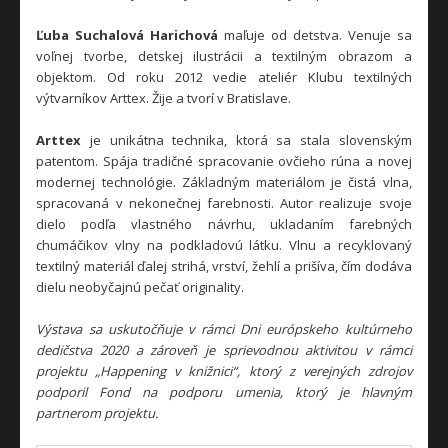
Ľuba Suchalová Harichová
maľuje od detstva. Venuje sa
voľnej tvorbe, detskej ilustrácii a textilným obrazom a
objektom. Od roku 2012 vedie ateliér Klubu textilných
výtvarníkov Arttex. Žije a tvorí v Bratislave.
Arttex
je unikátna technika, ktorá sa stala slovenským
patentom. Spája tradičné spracovanie ovčieho rúna a novej
modernej technológie. Základným materiálom je čistá vlna,
spracovaná v nekonečnej farebnosti. Autor realizuje svoje
dielo podľa vlastného návrhu, ukladaním farebných
chumáčikov vlny na podkladovú látku. Vlnu a recyklovaný
textilný materiál ďalej strihá, vrství, žehlí a prišíva, čím dodáva
dielu neobyčajnú pečať originality.
Výstava sa uskutočňuje v rámci Dni európskeho kultúrneho
dedičstva 2020 a zároveň je sprievodnou aktivitou v rámci
projektu „Happening v knižnici“, ktorý z verejných zdrojov
podporil Fond na podporu umenia, ktorý je hlavným
partnerom projektu.