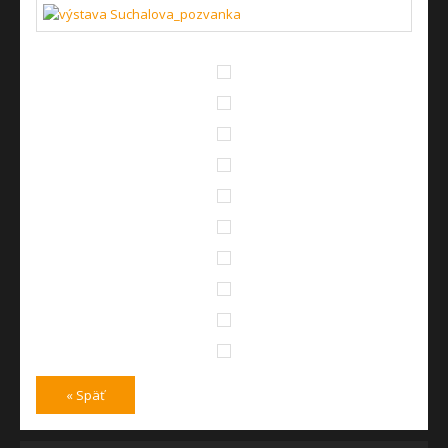
« Späť