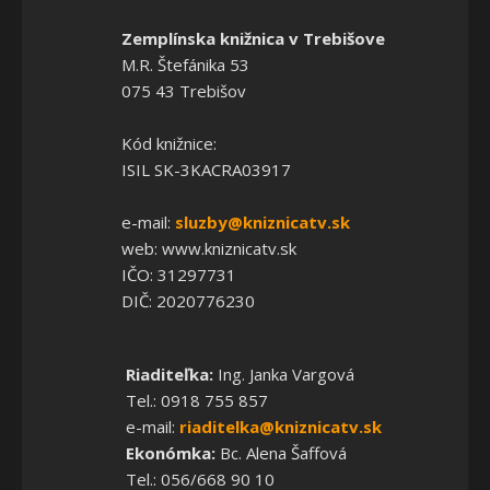
Zemplínska knižnica v Trebišove
M.R. Štefánika 53
075 43 Trebišov
Kód knižnice:
ISIL SK-3KACRA03917
e-mail:
sluzby@kniznicatv.sk
web: www.kniznicatv.sk
IČO: 31297731
DIČ: 2020776230
Riaditeľka:
Ing. Janka Vargová
Tel.: 0918 755 857
e-mail:
riaditelka@kniznicatv.sk
Ekonómka:
Bc. Alena Šaffová
Tel.: 056/668 90 10