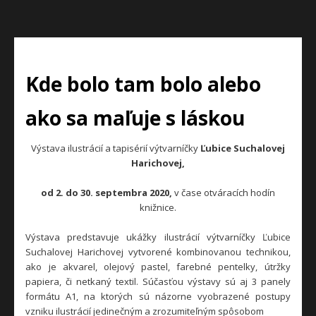
Kde bolo tam bolo alebo
ako sa maľuje s láskou
Výstava ilustrácií a tapisérií výtvarníčky
Ľubice Suchalovej
Harichovej,
od 2. do 30. septembra 2020,
v čase otváracích hodín
knižnice.
Výstava predstavuje ukážky ilustrácií výtvarníčky Ľubice
Suchalovej Harichovej vytvorené kombinovanou technikou,
ako je akvarel, olejový pastel, farebné pentelky, útržky
papiera, či netkaný textil. Súčasťou výstavy sú aj 3 panely
formátu A1, na ktorých sú názorne vyobrazené postupy
vzniku ilustrácií jedinečným a zrozumiteľným spôsobom