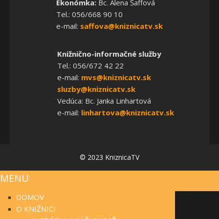
Ekonómka:
Bc. Alena Šaffová
Tel.: 056/668 90 10
e-mail:
saffova@kniznicatv.sk
Knižnično-informačné služby
Tel.: 056/672 42 22
e-mail:
mvs@kniznicatv.sk
sluzby@kniznicatv.sk
Vedúca: Bc. Janka Linhartová
e-mail:
linhartova@kniznicatv.sk
© 2023 KniznicaTV
MENU
DOMOV
O KNIŽNICI