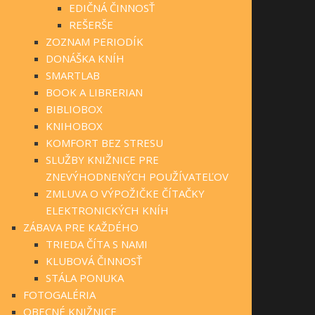
EDIČNÁ ČINNOSŤ
REŠERŠE
ZOZNAM PERIODÍK
DONÁŠKA KNÍH
SMARTLAB
BOOK A LIBRERIAN
BIBLIOBOX
KNIHOBOX
KOMFORT BEZ STRESU
SLUŽBY KNIŽNICE PRE
ZNEVÝHODNENÝCH POUŽÍVATEĽOV
ZMLUVA O VÝPOŽIČKE ČÍTAČKY
ELEKTRONICKÝCH KNÍH
ZÁBAVA PRE KAŽDÉHO
TRIEDA ČÍTA S NAMI
KLUBOVÁ ČINNOSŤ
STÁLA PONUKA
FOTOGALÉRIA
OBECNÉ KNIŽNICE