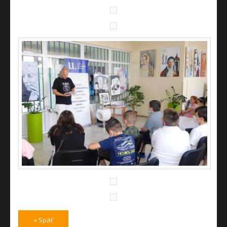
« Späť