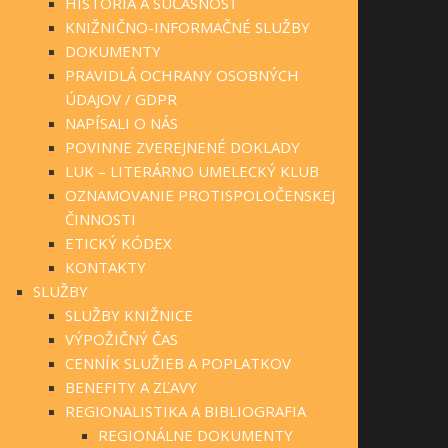
HISTÓRIA A SÚČASNOSŤ
KNIŽNIČNO-INFORMAČNÉ SLUŽBY
DOKUMENTY
PRAVIDLÁ OCHRANY OSOBNÝCH
ÚDAJOV / GDPR
NAPÍSALI O NÁS
POVINNE ZVEREJNENÉ DOKLADY
LUK – LITERÁRNO UMELECKÝ KLUB
OZNAMOVANIE PROTISPOLOČENSKEJ
ČINNOSTI
ETICKÝ KÓDEX
KONTAKTY
SLUŽBY
SLUŽBY KNIŽNICE
VÝPOŽIČNÝ ČAS
CENNÍK SLUŽIEB A POPLATKOV
BENEFITY A ZĽAVY
REGIONALISTIKA A BIBLIOGRAFIA
REGIONÁLNE DOKUMENTY