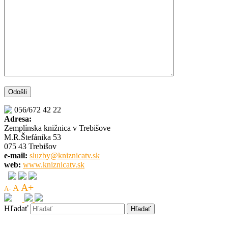
056/672 42 22
Adresa:
Zemplínska knižnica v Trebišove
M.R.Štefánika 53
075 43 Trebišov
e-mail:
sluzby@kniznicatv.sk
web:
www.kniznicatv.sk
A+
A
A-
Hľadať