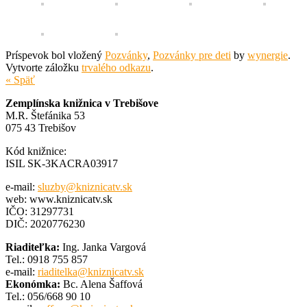
Príspevok bol vložený
Pozvánky
,
Pozvánky pre deti
by
wynergie
.
Vytvorte záložku
trvalého odkazu
.
« Späť
Zemplínska knižnica v Trebišove
M.R. Štefánika 53
075 43 Trebišov
Kód knižnice:
ISIL SK-3KACRA03917
e-mail:
sluzby@kniznicatv.sk
web: www.kniznicatv.sk
IČO: 31297731
DIČ: 2020776230
Riaditeľka:
Ing. Janka Vargová
Tel.: 0918 755 857
e-mail:
riaditelka@kniznicatv.sk
Ekonómka:
Bc. Alena Šaffová
Tel.: 056/668 90 10