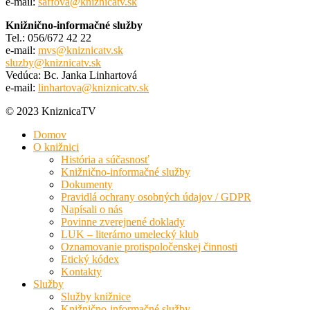
e-mail:
saffova@kniznicatv.sk
Knižnično-informačné služby
Tel.: 056/672 42 22
e-mail:
mvs@kniznicatv.sk
sluzby@kniznicatv.sk
Vedúca: Bc. Janka Linhartová
e-mail:
linhartova@kniznicatv.sk
© 2023 KniznicaTV
Domov
O knižnici
História a súčasnosť
Knižnično-informačné služby
Dokumenty
Pravidlá ochrany osobných údajov / GDPR
Napísali o nás
Povinne zverejnené doklady
LUK – literárno umelecký klub
Oznamovanie protispoločenskej činnosti
Etický kódex
Kontakty
Služby
Služby knižnice
Knižnično-informačné služby