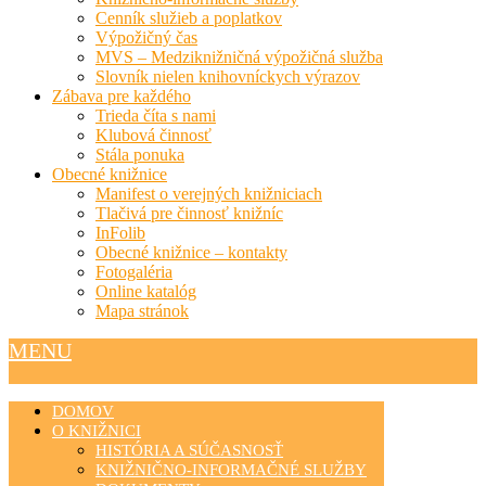
Cenník služieb a poplatkov
Výpožičný čas
MVS – Medziknižničná výpožičná služba
Slovník nielen knihovníckych výrazov
Zábava pre každého
Trieda číta s nami
Klubová činnosť
Stála ponuka
Obecné knižnice
Manifest o verejných knižniciach
Tlačivá pre činnosť knižníc
InFolib
Obecné knižnice – kontakty
Fotogaléria
Online katalóg
Mapa stránok
MENU
DOMOV
O KNIŽNICI
HISTÓRIA A SÚČASNOSŤ
KNIŽNIČNO-INFORMAČNÉ SLUŽBY