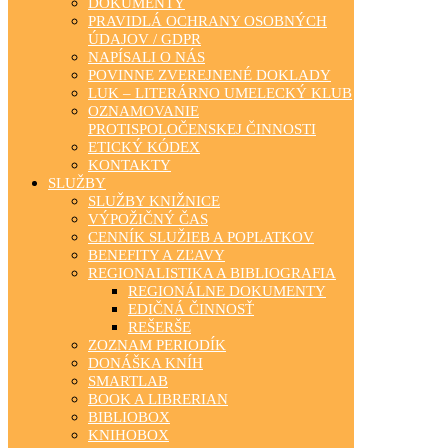
DOKUMENTY
PRAVIDLÁ OCHRANY OSOBNÝCH
ÚDAJOV / GDPR
NAPÍSALI O NÁS
POVINNE ZVEREJNENÉ DOKLADY
LUK – LITERÁRNO UMELECKÝ KLUB
OZNAMOVANIE
PROTISPOLOČENSKEJ ČINNOSTI
ETICKÝ KÓDEX
KONTAKTY
SLUŽBY
SLUŽBY KNIŽNICE
VÝPOŽIČNÝ ČAS
CENNÍK SLUŽIEB A POPLATKOV
BENEFITY A ZĽAVY
REGIONALISTIKA A BIBLIOGRAFIA
REGIONÁLNE DOKUMENTY
EDIČNÁ ČINNOSŤ
REŠERŠE
ZOZNAM PERIODÍK
DONÁŠKA KNÍH
SMARTLAB
BOOK A LIBRERIAN
BIBLIOBOX
KNIHOBOX