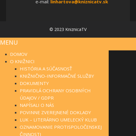
e-mail:
linhartova@kniznicatv.sk
© 2023 KniznicaTV
MENU
DOMOV
O KNIŽNICI
HISTÓRIA A SÚČASNOSŤ
KNIŽNIČNO-INFORMAČNÉ SLUŽBY
DOKUMENTY
PRAVIDLÁ OCHRANY OSOBNÝCH
ÚDAJOV / GDPR
NAPÍSALI O NÁS
POVINNE ZVEREJNENÉ DOKLADY
LUK – LITERÁRNO UMELECKÝ KLUB
OZNAMOVANIE PROTISPOLOČENSKEJ
ČINNOSTI