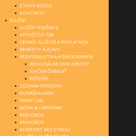
ETICKÝ KÓDEX
KONTAKTY
SLUŽBY
SLUŽBY KNIŽNICE
VÝPOŽIČNÝ ČAS
CENNÍK SLUŽIEB A POPLATKOV
BENEFITY A ZĽAVY
REGIONALISTIKA A BIBLIOGRAFIA
REGIONÁLNE DOKUMENTY
EDIČNÁ ČINNOSŤ
REŠERŠE
ZOZNAM PERIODÍK
DONÁŠKA KNÍH
SMARTLAB
BOOK A LIBRERIAN
BIBLIOBOX
KNIHOBOX
KOMFORT BEZ STRESU