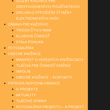
SLUŽBY KNIŽNICE PRE
ZNEVÝHODNENÝCH POUŽÍVATEĽOV
ZMLUVA O VÝPOŽIČKE ČÍTAČKY
ELEKTRONICKÝCH KNÍH
ZÁBAVA PRE KAŽDÉHO
TRIEDA ČÍTA S NAMI
KLUBOVÁ ČINNOSŤ
STÁLA PONUKA
FOTOGALÉRIA
OBECNÉ KNIŽNICE
MANIFEST O VEREJNÝCH KNIŽNICIACH
TLAČIVÁ PRE ČINNOSŤ KNIŽNÍC
INFOLIB
OBECNÉ KNIŽNICE – KONTAKTY
PRÍRODA NEPOZNÁ HRANICE
O PROJEKTE
AKTUALITY
TLAČOVÉ SPRÁVY
FOTOGALÉRIA PROJEKTU – A PROJEKT