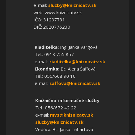
e-mail:
sluzby@kniznicatv.sk
web: www.kniznicatv.sk
IČO: 31297731
DIČ: 2020776230
Riaditeľka:
Ing. Janka Vargová
Tel.: 0918 755 857
e-mail:
riaditelka@kniznicatv.sk
Ekonómka:
Bc. Alena Šaffová
Tel.: 056/668 90 10
e-mail:
saffova@kniznicatv.sk
Knižnično-informačné služby
Tel.: 056/672 42 22
e-mail:
mvs@kniznicatv.sk
sluzby@kniznicatv.sk
Vedúca: Bc. Janka Linhartová