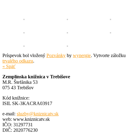
Príspevok bol vložený
Pozvánky
by
wynergie
. Vytvorte záložku
trvalého odkazu
.
« Späť
Zemplínska knižnica v Trebišove
M.R. Štefánika 53
075 43 Trebišov
Kód knižnice:
ISIL SK-3KACRA03917
e-mail:
sluzby@kniznicatv.sk
web: www.kniznicatv.sk
IČO: 31297731
DIČ: 2020776230