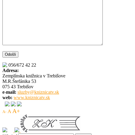
056/672 42 22
Adresa:
Zemplínska knižnica v Trebišove
M.R.Štefánika 53
075 43 Trebišov
e-mail:
sluzby@kniznicatv.sk
web:
www.kniznicatv.sk
A+
A
A-