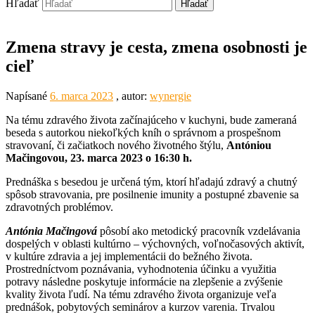
Hľadať
Zmena stravy je cesta, zmena osobnosti je
cieľ
Napísané
6. marca 2023
, autor:
wynergie
Na tému zdravého života začínajúceho v kuchyni, bude zameraná
beseda s autorkou niekoľkých kníh o správnom a prospešnom
stravovaní, či začiatkoch nového životného štýlu,
Antóniou
Mačingovou, 23. marca 2023 o 16:30 h.
Prednáška s besedou je určená tým, ktorí hľadajú zdravý a chutný
spôsob stravovania, pre posilnenie imunity a postupné zbavenie sa
zdravotných problémov.
Antónia Mačingová
pôsobí ako metodický pracovník vzdelávania
dospelých v oblasti kultúrno – výchovných, voľnočasových aktivít,
v kultúre zdravia a jej implementácii do bežného života.
Prostredníctvom poznávania, vyhodnotenia účinku a využitia
potravy následne poskytuje informácie na zlepšenie a zvýšenie
kvality života ľudí. Na tému zdravého života organizuje veľa
prednášok, pobytových seminárov a kurzov varenia. Trvalou