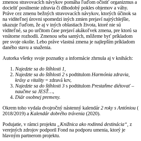
zmenou stravovacích návykov pomáha ľuďom očistiť organizmus a
docieliť posilnenie zdravia či dlhodobý pokles objemov a váhy.
Práve cez zmenu bežných stravovacích návykov, ktorých účinok sa
na viditeľnej úrovni spomedzi iných zmien prejaví najrýchlejšie,
ukazuje ľuďom, že aj v iných oblastiach života, ktoré nie sú
viditeľné, sa po určitom čase prejaví akákoľvek zmena, pre ktorú sa
vnútorne rozhodli. Zmenou seba samých, môžeme byť príkladom
pre svoje okolie. Lebo práve vlastná zmena je najlepším príkladom
daného stavu a snaženia.
Autorka všetky svoje poznatky a informácie zhrnula aj v knihách:
Najedzte sa do štíhlosti 1,
Najedzte sa do štíhlosti 2
s podtitulom
Harmónia zdravia,
krásy a vitality
= zdravá krv,
Najedzte sa do štíhlosti
3
s podtitulom
Prestaňme diétovať –
naučme sa JESŤ…
,
Diár osobnej premeny.
Okrem toho vydala dvojročný nástenný kalendár
2 roky s Antóniou
(
2018/2019) a
Kalendár dobrého trávenia
(2020).
Podujatie, v rámci projektu
„Knižnica ako rodinná destinácia“,
z
verejných zdrojov podporil Fond na podporu umenia, ktorý je
hlavným partnerom projektu.