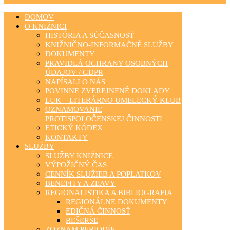
DOMOV
O KNIŽNICI
HISTÓRIA A SÚČASNOSŤ
KNIŽNIČNO-INFORMAČNÉ SLUŽBY
DOKUMENTY
PRAVIDLÁ OCHRANY OSOBNÝCH
ÚDAJOV / GDPR
NAPÍSALI O NÁS
POVINNE ZVEREJNENÉ DOKLADY
LUK – LITERÁRNO UMELECKÝ KLUB
OZNAMOVANIE
PROTISPOLOČENSKEJ ČINNOSTI
ETICKÝ KÓDEX
KONTAKTY
SLUŽBY
SLUŽBY KNIŽNICE
VÝPOŽIČNÝ ČAS
CENNÍK SLUŽIEB A POPLATKOV
BENEFITY A ZĽAVY
REGIONALISTIKA A BIBLIOGRAFIA
REGIONÁLNE DOKUMENTY
EDIČNÁ ČINNOSŤ
REŠERŠE
ZOZNAM PERIODÍK