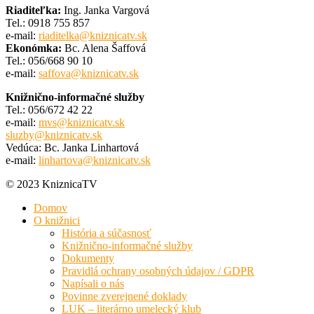
Riaditeľka:
Ing. Janka Vargová
Tel.: 0918 755 857
e-mail:
riaditelka@kniznicatv.sk
Ekonómka:
Bc. Alena Šaffová
Tel.: 056/668 90 10
e-mail:
saffova@kniznicatv.sk
Knižnično-informačné služby
Tel.: 056/672 42 22
e-mail:
mvs@kniznicatv.sk
sluzby@kniznicatv.sk
Vedúca: Bc. Janka Linhartová
e-mail:
linhartova@kniznicatv.sk
© 2023 KniznicaTV
Domov
O knižnici
História a súčasnosť
Knižnično-informačné služby
Dokumenty
Pravidlá ochrany osobných údajov / GDPR
Napísali o nás
Povinne zverejnené doklady
LUK – literárno umelecký klub