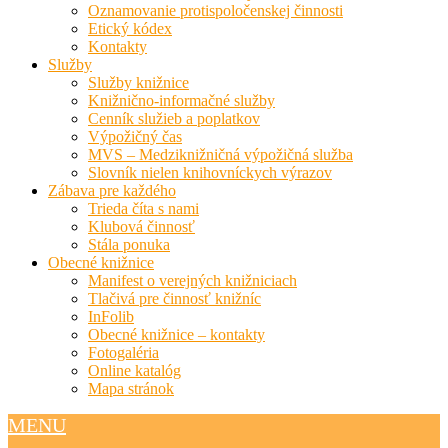
Oznamovanie protispoločenskej činnosti
Etický kódex
Kontakty
Služby
Služby knižnice
Knižnično-informačné služby
Cenník služieb a poplatkov
Výpožičný čas
MVS – Medziknižničná výpožičná služba
Slovník nielen knihovníckych výrazov
Zábava pre každého
Trieda číta s nami
Klubová činnosť
Stála ponuka
Obecné knižnice
Manifest o verejných knižniciach
Tlačivá pre činnosť knižníc
InFolib
Obecné knižnice – kontakty
Fotogaléria
Online katalóg
Mapa stránok
MENU