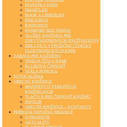
DONÁŠKA KNÍH
SMARTLAB
BOOK A LIBRERIAN
BIBLIOBOX
KNIHOBOX
KOMFORT BEZ STRESU
SLUŽBY KNIŽNICE PRE
ZNEVÝHODNENÝCH POUŽÍVATEĽOV
ZMLUVA O VÝPOŽIČKE ČÍTAČKY
ELEKTRONICKÝCH KNÍH
ZÁBAVA PRE KAŽDÉHO
TRIEDA ČÍTA S NAMI
KLUBOVÁ ČINNOSŤ
STÁLA PONUKA
FOTOGALÉRIA
OBECNÉ KNIŽNICE
MANIFEST O VEREJNÝCH
KNIŽNICIACH
TLAČIVÁ PRE ČINNOSŤ KNIŽNÍC
INFOLIB
OBECNÉ KNIŽNICE – KONTAKTY
PRÍRODA NEPOZNÁ HRANICE
O PROJEKTE
AKTUALITY