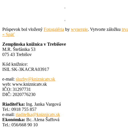
Príspevok bol vložený
Fotogaléria
by
wynergie
. Vytvorte záložku
trv
« Späť
Zemplínska knižnica v Trebišove
M.R. Štefánika 53
075 43 Trebišov
Kód knižnice:
ISIL SK-3KACRA03917
e-mail:
sluzby@kniznicatv.sk
web: www.kniznicatv.sk
IČO: 31297731
DIČ: 2020776230
Riaditeľka:
Ing. Janka Vargová
Tel.: 0918 755 857
e-mail:
riaditelka@kniznicatv.sk
Ekonómka:
Bc. Alena Šaffová
Tel.: 056/668 90 10