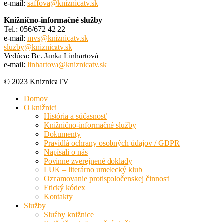
e-mail:
saffova@kniznicatv.sk
Knižnično-informačné služby
Tel.: 056/672 42 22
e-mail:
mvs@kniznicatv.sk
sluzby@kniznicatv.sk
Vedúca: Bc. Janka Linhartová
e-mail:
linhartova@kniznicatv.sk
© 2023 KniznicaTV
Domov
O knižnici
História a súčasnosť
Knižnično-informačné služby
Dokumenty
Pravidlá ochrany osobných údajov / GDPR
Napísali o nás
Povinne zverejnené doklady
LUK – literárno umelecký klub
Oznamovanie protispoločenskej činnosti
Etický kódex
Kontakty
Služby
Služby knižnice