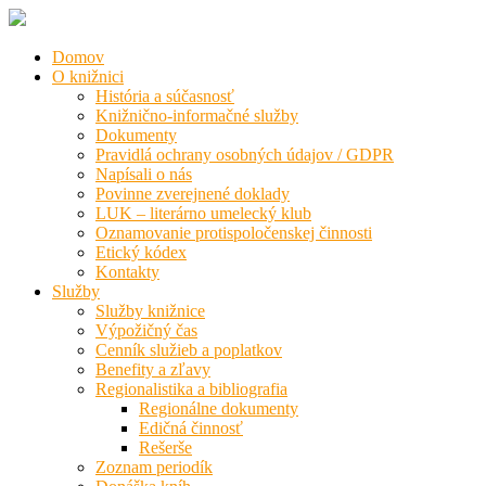
Domov
O knižnici
História a súčasnosť
Knižnično-informačné služby
Dokumenty
Pravidlá ochrany osobných údajov / GDPR
Napísali o nás
Povinne zverejnené doklady
LUK – literárno umelecký klub
Oznamovanie protispoločenskej činnosti
Etický kódex
Kontakty
Služby
Služby knižnice
Výpožičný čas
Cenník služieb a poplatkov
Benefity a zľavy
Regionalistika a bibliografia
Regionálne dokumenty
Edičná činnosť
Rešerše
Zoznam periodík