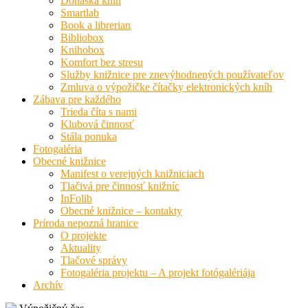
Donáška kníh
Smartlab
Book a librerian
Bibliobox
Knihobox
Komfort bez stresu
Služby knižnice pre znevýhodnených používateľov
Zmluva o výpožičke čítačky elektronických kníh
Zábava pre každého
Trieda číta s nami
Klubová činnosť
Stála ponuka
Fotogaléria
Obecné knižnice
Manifest o verejných knižniciach
Tlačivá pre činnosť knižníc
InFolib
Obecné knižnice – kontakty
Príroda nepozná hranice
O projekte
Aktuality
Tlačové správy
Fotogaléria projektu – A projekt fotógalériája
Archív