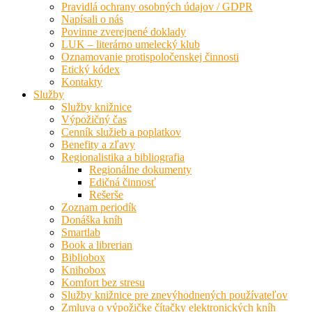
Pravidlá ochrany osobných údajov / GDPR
Napísali o nás
Povinne zverejnené doklady
LUK – literárno umelecký klub
Oznamovanie protispoločenskej činnosti
Etický kódex
Kontakty
Služby
Služby knižnice
Výpožičný čas
Cenník služieb a poplatkov
Benefity a zľavy
Regionalistika a bibliografia
Regionálne dokumenty
Edičná činnosť
Rešerše
Zoznam periodík
Donáška kníh
Smartlab
Book a librerian
Bibliobox
Knihobox
Komfort bez stresu
Služby knižnice pre znevýhodnených používateľov
Zmluva o výpožičke čítačky elektronických kníh