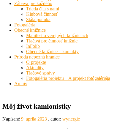
Zábava pre každého
Trieda číta s nami
Klubová činnosť
Stála ponuka
Fotogaléria
Obecné knižnice
Manifest o verejných knižniciach
Tlačivá pre činnosť knižníc
InFolib
Obecné knižnice – kontakty
Príroda nepozná hranice
O projekte
Aktuality
Tlačové správy
Fotogaléria projektu – A projekt fotógalériája
Archív
Môj život kamionistky
Napísané
9. apríla 2023
, autor:
wynergie