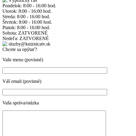
Výpožičný čas
Pondelok: 8:00 - 16:00 hod.
Utorok: 8:00 - 16:00 hod.
Streda: 8:00 - 16:00 hod.
Štvrtok: 8:00 - 16:00 hod.
Piatok: 8:00 - 16:00 hod.
Sobota: ZATVORENÉ
Nedeľa: ZATVORENÉ
sluzby@kniznicatv.sk
Chcete sa opýtať?
Vaše meno (povinné)
Váš email (povinné)
Vaša správa/otázka