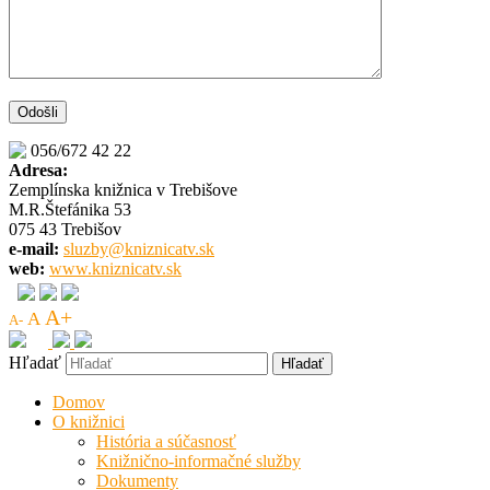
056/672 42 22
Adresa:
Zemplínska knižnica v Trebišove
M.R.Štefánika 53
075 43 Trebišov
e-mail:
sluzby@kniznicatv.sk
web:
www.kniznicatv.sk
A+
A
A-
Hľadať
Domov
O knižnici
História a súčasnosť
Knižnično-informačné služby
Dokumenty