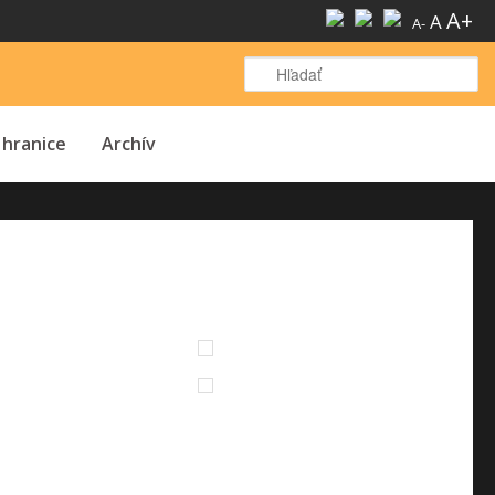
A+
A
A-
H
 hranice
Archív