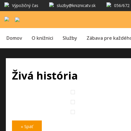
Výpožičný čas
sluzby@kniznicatv.sk
056/672 
Domov
O knižnici
Služby
Zábava pre každéh
Živá história
« Späť