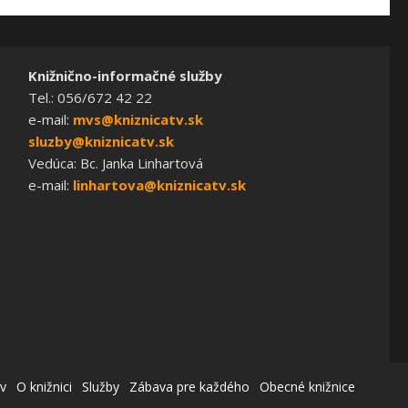
Knižnično-informačné služby
Tel.: 056/672 42 22
e-mail:
mvs@kniznicatv.sk
sluzby@kniznicatv.sk
Vedúca: Bc. Janka Linhartová
e-mail:
linhartova@kniznicatv.sk
v
O knižnici
Služby
Zábava pre každého
Obecné knižnice