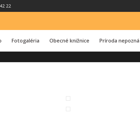
42 22
o
Fotogaléria
Obecné knižnice
Príroda nepozná