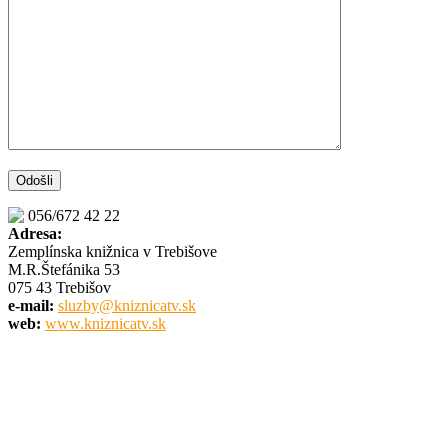
056/672 42 22
Adresa:
Zemplínska knižnica v Trebišove
M.R.Štefánika 53
075 43 Trebišov
e-mail:
sluzby@kniznicatv.sk
web:
www.kniznicatv.sk