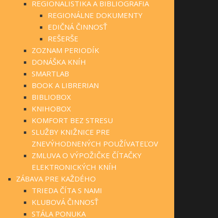
REGIONALISTIKA A BIBLIOGRAFIA
REGIONÁLNE DOKUMENTY
EDIČNÁ ČINNOSŤ
REŠERŠE
ZOZNAM PERIODÍK
DONÁŠKA KNÍH
SMARTLAB
BOOK A LIBRERIAN
BIBLIOBOX
KNIHOBOX
KOMFORT BEZ STRESU
SLUŽBY KNIŽNICE PRE
ZNEVÝHODNENÝCH POUŽÍVATEĽOV
ZMLUVA O VÝPOŽIČKE ČÍTAČKY
ELEKTRONICKÝCH KNÍH
ZÁBAVA PRE KAŽDÉHO
TRIEDA ČÍTA S NAMI
KLUBOVÁ ČINNOSŤ
STÁLA PONUKA