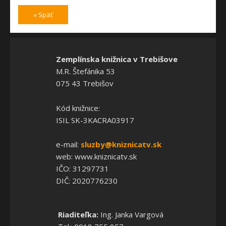
« Späť
Zemplínska knižnica v Trebišove
M.R. Štefánika 53
075 43 Trebišov
Kód knižnice:
ISIL SK-3KACRA03917
e-mail:
sluzby@kniznicatv.sk
web: www.kniznicatv.sk
IČO: 31297731
DIČ: 2020776230
Riaditeľka:
Ing. Janka Vargová