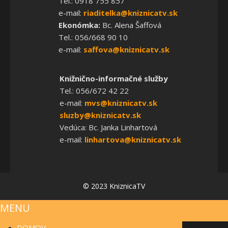
Tel.: 0918 755 857
e-mail:
riaditelka@kniznicatv.sk
Ekonómka:
Bc. Alena Šaffová
Tel.: 056/668 90 10
e-mail:
saffova@kniznicatv.sk
Knižnično-informačné služby
Tel.: 056/672 42 22
e-mail:
mvs@kniznicatv.sk
sluzby@kniznicatv.sk
Vedúca: Bc. Janka Linhartová
e-mail:
linhartova@kniznicatv.sk
© 2023 KniznicaTV
MENU
DOMOV