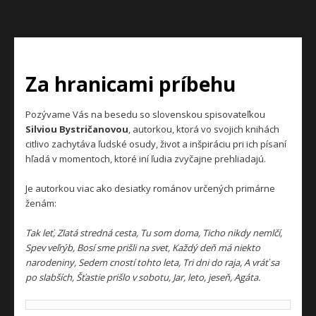
Za hranicami príbehu
Pozývame Vás na besedu so slovenskou spisovateľkou
Silviou Bystričanovou
, autorkou, ktorá vo svojich knihách
citlivo zachytáva ľudské osudy, život a inšpiráciu pri ich písaní
hľadá v momentoch, ktoré iní ľudia zvyčajne prehliadajú.
Je autorkou viac ako desiatky románov určených primárne
ženám:
Tak leť, Zlatá stredná cesta, Tu som doma, Ticho nikdy nemlčí,
Spev veľrýb, Bosí sme prišli na svet, Každý deň má niekto
narodeniny, Sedem cností tohto leta, Tri dni do raja, A vráť sa
po slabších, Šťastie prišlo v sobotu, Jar, leto, jeseň, Agáta.