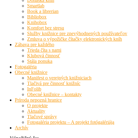
Donáška kníh
Smartlab
Book a librerian
Bibliobox
Knihobox
Komfort bez stresu
Služby knižnice pre znevýhodnených používateľov
Zmluva o výpožičke čítačky elektronických kníh
Zábava pre každého
Trieda číta s nami
Klubová činnosť
Stála ponuka
Fotogaléria
Obecné knižnice
Manifest o verejných knižniciach
Tlačivá pre činnosť knižníc
InFolib
Obecné knižnice – kontakty
Príroda nepozná hranice
O projekte
Aktuality
Tlačové správy
Fotogaléria projektu – A projekt fotógalériája
Archív