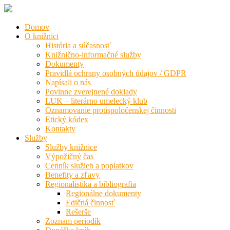
Domov
O knižnici
História a súčasnosť
Knižnično-informačné služby
Dokumenty
Pravidlá ochrany osobných údajov / GDPR
Napísali o nás
Povinne zverejnené doklady
LUK – literárno umelecký klub
Oznamovanie protispoločenskej činnosti
Etický kódex
Kontakty
Služby
Služby knižnice
Výpožičný čas
Cenník služieb a poplatkov
Benefity a zľavy
Regionalistika a bibliografia
Regionálne dokumenty
Edičná činnosť
Rešerše
Zoznam periodík