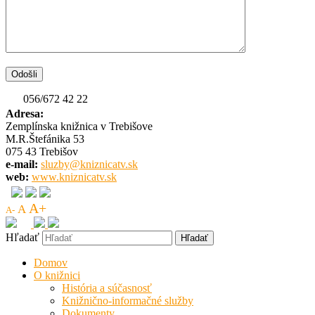
056/672 42 22
Adresa:
Zemplínska knižnica v Trebišove
M.R.Štefánika 53
075 43 Trebišov
e-mail:
sluzby@kniznicatv.sk
web:
www.kniznicatv.sk
A+
A
A-
Hľadať
Domov
O knižnici
História a súčasnosť
Knižnično-informačné služby
Dokumenty