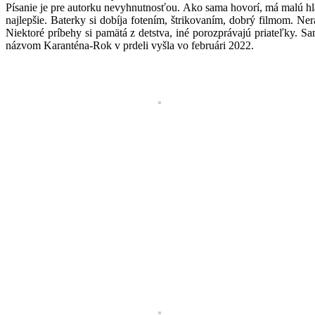
Písanie je pre autorku nevyhnutnosťou. Ako sama hovorí, má malú hla
najlepšie. Baterky si dobíja fotením, štrikovaním, dobrý filmom. Ne
Niektoré príbehy si pamätá z detstva, iné porozprávajú priateľky. S
názvom Karanténa-Rok v prdeli vyšla vo februári 2022.