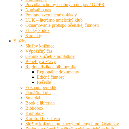
Pravidlá ochrany osobných údajov / GDPR
Napísali o nás
Povinne zverejnené doklady
LUK – literárno umelecký klub
Oznamovanie protispoločenskej činnosti
Etický kódex
Kontakty
Služby
Služby knižnice
Výpožičný čas
Cenník služieb a poplatkov
Benefity a zľavy
Regionalistika a bibliografia
Regionálne dokumenty
Edičná činnosť
Rešerše
Zoznam periodík
Donáška kníh
Smartlab
Book a librerian
Bibliobox
Knihobox
Komfort bez stresu
Služby knižnice pre znevýhodnených používateľov
Zmluva o výpožičke čítačky elektronických kníh