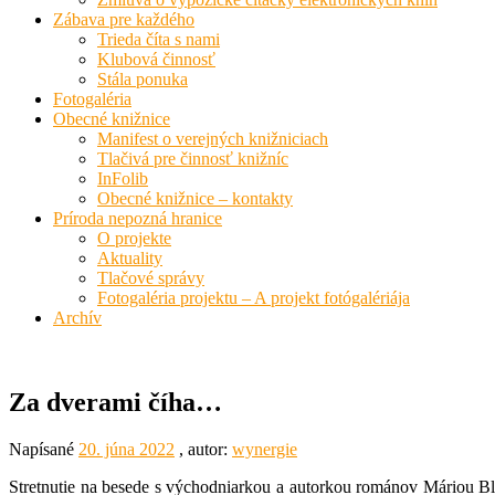
Zábava pre každého
Trieda číta s nami
Klubová činnosť
Stála ponuka
Fotogaléria
Obecné knižnice
Manifest o verejných knižniciach
Tlačivá pre činnosť knižníc
InFolib
Obecné knižnice – kontakty
Príroda nepozná hranice
O projekte
Aktuality
Tlačové správy
Fotogaléria projektu – A projekt fotógalériája
Archív
Za dverami číha…
Napísané
20. júna 2022
, autor:
wynergie
Stretnutie na besede s východniarkou a autorkou románov Máriou Bl