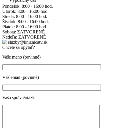
Výpožičný čas
Pondelok: 8:00 - 16:00 hod.
Utorok: 8:00 - 16:00 hod.
Streda: 8:00 - 16:00 hod.
Štvrtok: 8:00 - 16:00 hod.
Piatok: 8:00 - 16:00 hod.
Sobota: ZATVORENÉ
Nedeľa: ZATVORENÉ
sluzby@kniznicatv.sk
Chcete sa opýtať?
Vaše meno (povinné)
Váš email (povinné)
Vaša správa/otázka