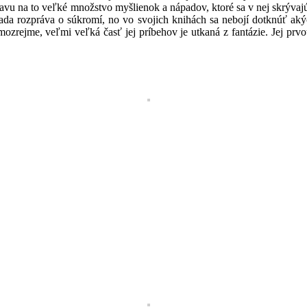
vu na to veľké množstvo myšlienok a nápadov, ktoré sa v nej skrývajú. 
rada rozpráva o súkromí, no vo svojich knihách sa nebojí dotknúť aký
amozrejme, veľmi veľká časť jej príbehov je utkaná z fantázie. Jej p