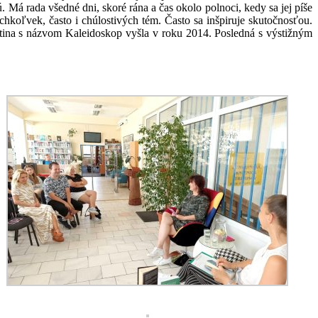
Má rada všedné dni, skoré rána a čas okolo polnoci, kedy sa jej píše
chkoľvek, často i chúlostivých tém. Často sa inšpiruje skutočnosťou.
rvotina s názvom Kaleidoskop vyšla v roku 2014. Posledná s výstižným