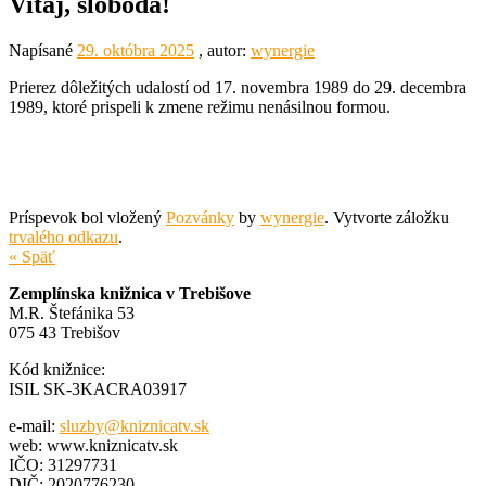
Vitaj, sloboda!
Napísané
29. októbra 2025
, autor:
wynergie
Prierez dôležitých udalostí od 17. novembra 1989 do 29. decembra
1989, ktoré prispeli k zmene režimu nenásilnou formou.
Príspevok bol vložený
Pozvánky
by
wynergie
. Vytvorte záložku
trvalého odkazu
.
« Späť
Zemplínska knižnica v Trebišove
M.R. Štefánika 53
075 43 Trebišov
Kód knižnice:
ISIL SK-3KACRA03917
e-mail:
sluzby@kniznicatv.sk
web: www.kniznicatv.sk
IČO: 31297731
DIČ: 2020776230