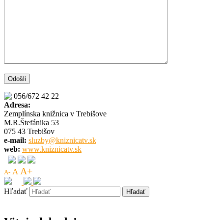
056/672 42 22
Adresa:
Zemplínska knižnica v Trebišove
M.R.Štefánika 53
075 43 Trebišov
e-mail:
sluzby@kniznicatv.sk
web:
www.kniznicatv.sk
A+
A
A-
Hľadať