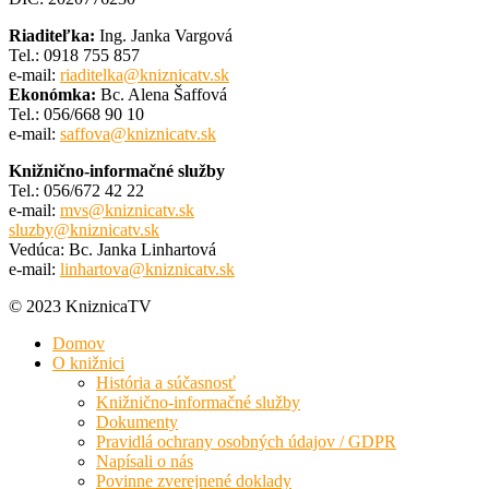
Riaditeľka:
Ing. Janka Vargová
Tel.: 0918 755 857
e-mail:
riaditelka@kniznicatv.sk
Ekonómka:
Bc. Alena Šaffová
Tel.: 056/668 90 10
e-mail:
saffova@kniznicatv.sk
Knižnično-informačné služby
Tel.: 056/672 42 22
e-mail:
mvs@kniznicatv.sk
sluzby@kniznicatv.sk
Vedúca: Bc. Janka Linhartová
e-mail:
linhartova@kniznicatv.sk
© 2023 KniznicaTV
Domov
O knižnici
História a súčasnosť
Knižnično-informačné služby
Dokumenty
Pravidlá ochrany osobných údajov / GDPR
Napísali o nás
Povinne zverejnené doklady