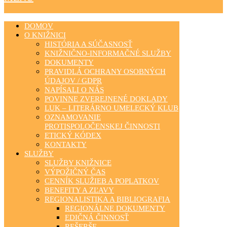
DOMOV
O KNIŽNICI
HISTÓRIA A SÚČASNOSŤ
KNIŽNIČNO-INFORMAČNÉ SLUŽBY
DOKUMENTY
PRAVIDLÁ OCHRANY OSOBNÝCH
ÚDAJOV / GDPR
NAPÍSALI O NÁS
POVINNE ZVEREJNENÉ DOKLADY
LUK – LITERÁRNO UMELECKÝ KLUB
OZNAMOVANIE
PROTISPOLOČENSKEJ ČINNOSTI
ETICKÝ KÓDEX
KONTAKTY
SLUŽBY
SLUŽBY KNIŽNICE
VÝPOŽIČNÝ ČAS
CENNÍK SLUŽIEB A POPLATKOV
BENEFITY A ZĽAVY
REGIONALISTIKA A BIBLIOGRAFIA
REGIONÁLNE DOKUMENTY
EDIČNÁ ČINNOSŤ
REŠERŠE