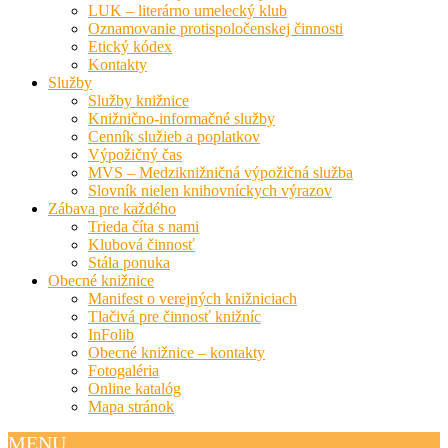
LUK – literárno umelecký klub
Oznamovanie protispoločenskej činnosti
Etický kódex
Kontakty
Služby
Služby knižnice
Knižnično-informačné služby
Cenník služieb a poplatkov
Výpožičný čas
MVS – Medziknižničná výpožičná služba
Slovník nielen knihovníckych výrazov
Zábava pre každého
Trieda číta s nami
Klubová činnosť
Stála ponuka
Obecné knižnice
Manifest o verejných knižniciach
Tlačivá pre činnosť knižníc
InFolib
Obecné knižnice – kontakty
Fotogaléria
Online katalóg
Mapa stránok
MENU