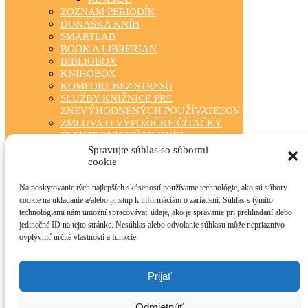
ZOZNAM PERIODÍK
DONÁŠKA KNÍH
SMARTLAB
BOOK A LIBRERIAN
BIBLIOBOX
KNIHOBOX
KOMFORT BEZ STRESU
SLUŽBY KNIŽNICE PRE
ZNEVÝHODNENÝCH POUŽÍVATEĽOV
ZMLUVA O VÝPOŽIČKE ČÍTAČKY
ELEKTRONICKÝCH KNÍH
ZÁBAVA PRE KAŽDÉHO
Spravujte súhlas so súbormi
TRIEDA ČÍTA S NAMI
cookie
KLUBOVÁ ČINNOSŤ
STÁLA PONUKA
Na poskytovanie tých najlepších skúseností používame technológie, ako sú súbory
FOTOGALÉRIA
cookie na ukladanie a/alebo prístup k informáciám o zariadení. Súhlas s týmito
OBECNÉ KNIŽNICE
technológiami nám umožní spracovávať údaje, ako je správanie pri prehliadaní alebo
MANIFEST O VEREJNÝCH
jedinečné ID na tejto stránke. Nesúhlas alebo odvolanie súhlasu môže nepriaznivo
KNIŽNICIACH
ovplyvniť určité vlastnosti a funkcie.
TLAČIVÁ PRE ČINNOSŤ KNIŽNÍC
INFOLIB
OBECNÉ KNIŽNICE – KONTAKTY
Prijať
PRÍRODA NEPOZNÁ HRANICE
O PROJEKTE
Odmietnúť