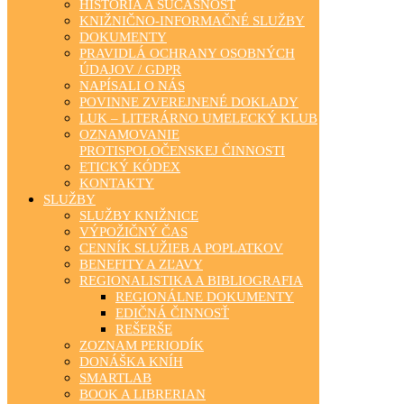
HISTÓRIA A SÚČASNOSŤ
KNIŽNIČNO-INFORMAČNÉ SLUŽBY
DOKUMENTY
PRAVIDLÁ OCHRANY OSOBNÝCH
ÚDAJOV / GDPR
NAPÍSALI O NÁS
POVINNE ZVEREJNENÉ DOKLADY
LUK – LITERÁRNO UMELECKÝ KLUB
OZNAMOVANIE
PROTISPOLOČENSKEJ ČINNOSTI
ETICKÝ KÓDEX
KONTAKTY
SLUŽBY
SLUŽBY KNIŽNICE
VÝPOŽIČNÝ ČAS
CENNÍK SLUŽIEB A POPLATKOV
BENEFITY A ZĽAVY
REGIONALISTIKA A BIBLIOGRAFIA
REGIONÁLNE DOKUMENTY
EDIČNÁ ČINNOSŤ
REŠERŠE
ZOZNAM PERIODÍK
DONÁŠKA KNÍH
SMARTLAB
BOOK A LIBRERIAN