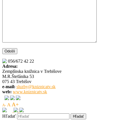
056/672 42 22
Adresa:
Zemplínska knižnica v Trebišove
M.R.Štefánika 53
075 43 Trebišov
e-mail:
sluzby@kniznicatv.sk
web:
www.kniznicatv.sk
A+
A
A-
Hľadať