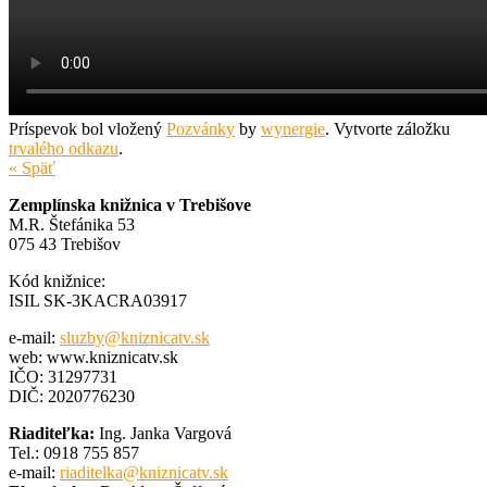
Príspevok bol vložený
Pozvánky
by
wynergie
. Vytvorte záložku
trvalého odkazu
.
« Späť
Zemplínska knižnica v Trebišove
M.R. Štefánika 53
075 43 Trebišov
Kód knižnice:
ISIL SK-3KACRA03917
e-mail:
sluzby@kniznicatv.sk
web: www.kniznicatv.sk
IČO: 31297731
DIČ: 2020776230
Riaditeľka:
Ing. Janka Vargová
Tel.: 0918 755 857
e-mail:
riaditelka@kniznicatv.sk