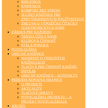
BIBLIOBOX
KNIHOBOX
KOMFORT BEZ STRESU
SLUŽBY KNIŽNICE PRE
ZNEVÝHODNENÝCH POUŽÍVATEĽOV
ZMLUVA O VÝPOŽIČKE ČÍTAČKY
ELEKTRONICKÝCH KNÍH
ZÁBAVA PRE KAŽDÉHO
TRIEDA ČÍTA S NAMI
KLUBOVÁ ČINNOSŤ
STÁLA PONUKA
FOTOGALÉRIA
OBECNÉ KNIŽNICE
MANIFEST O VEREJNÝCH
KNIŽNICIACH
TLAČIVÁ PRE ČINNOSŤ KNIŽNÍC
INFOLIB
OBECNÉ KNIŽNICE – KONTAKTY
PRÍRODA NEPOZNÁ HRANICE
O PROJEKTE
AKTUALITY
TLAČOVÉ SPRÁVY
FOTOGALÉRIA PROJEKTU – A
PROJEKT FOTÓGALÉRIÁJA
ARCHÍV