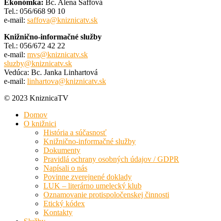
Ekonómka:
Bc. Alena Šaffová
Tel.: 056/668 90 10
e-mail:
saffova@kniznicatv.sk
Knižnično-informačné služby
Tel.: 056/672 42 22
e-mail:
mvs@kniznicatv.sk
sluzby@kniznicatv.sk
Vedúca: Bc. Janka Linhartová
e-mail:
linhartova@kniznicatv.sk
© 2023 KniznicaTV
Domov
O knižnici
História a súčasnosť
Knižnično-informačné služby
Dokumenty
Pravidlá ochrany osobných údajov / GDPR
Napísali o nás
Povinne zverejnené doklady
LUK – literárno umelecký klub
Oznamovanie protispoločenskej činnosti
Etický kódex
Kontakty