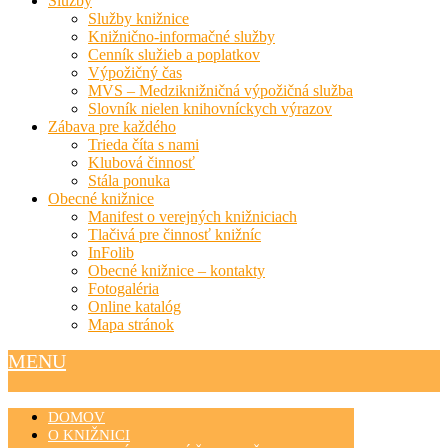
Služby
Služby knižnice
Knižnično-informačné služby
Cenník služieb a poplatkov
Výpožičný čas
MVS – Medziknižničná výpožičná služba
Slovník nielen knihovníckych výrazov
Zábava pre každého
Trieda číta s nami
Klubová činnosť
Stála ponuka
Obecné knižnice
Manifest o verejných knižniciach
Tlačivá pre činnosť knižníc
InFolib
Obecné knižnice – kontakty
Fotogaléria
Online katalóg
Mapa stránok
MENU
DOMOV
O KNIŽNICI