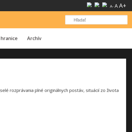
A+
A
A-
H
 hranice
Archív
elé rozprávania plné originálnych postáv, situácií zo života