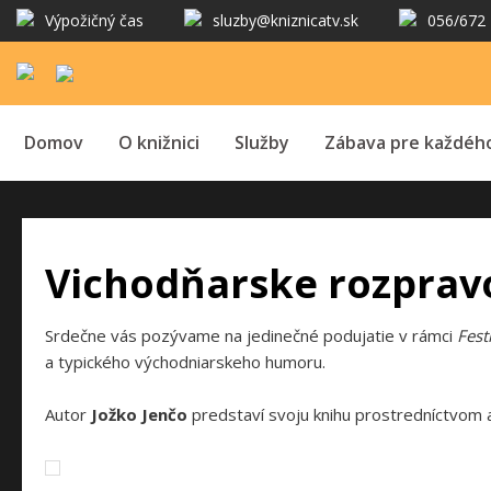
Výpožičný čas
sluzby@kniznicatv.sk
056/672 
Domov
O knižnici
Služby
Zábava pre každéh
Vichodňarske rozprav
Srdečne vás pozývame na jedinečné podujatie v rámci
Fest
a typického východniarskeho humoru.
Autor
Jožko Jenčo
predstaví svoju knihu prostredníctvom a