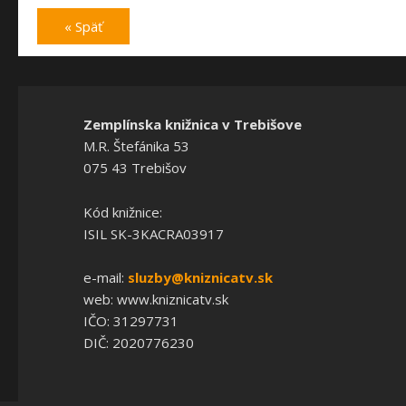
« Späť
Zemplínska knižnica v Trebišove
M.R. Štefánika 53
075 43 Trebišov
Kód knižnice:
ISIL SK-3KACRA03917
e-mail:
sluzby@kniznicatv.sk
web: www.kniznicatv.sk
IČO: 31297731
DIČ: 2020776230