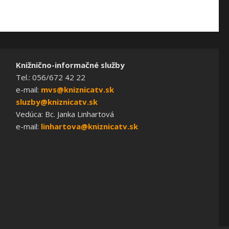
Knižnično-informačné služby
Tel.: 056/672 42 22
e-mail:
mvs@kniznicatv.sk
sluzby@kniznicatv.sk
Vedúca: Bc. Janka Linhartová
e-mail:
linhartova@kniznicatv.sk