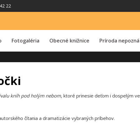
42 22
o
Fotogaléria
Obecné knižnice
Príroda nepozná
očki
ivalu kníh pod holým nebom
, ktoré prinesie deťom i dospelým ves
utorského čítania a dramatizácie vybraných príbehov.