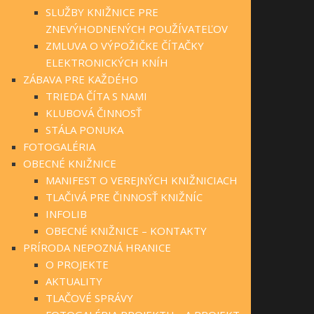
SLUŽBY KNIŽNICE PRE
ZNEVÝHODNENÝCH POUŽÍVATEĽOV
ZMLUVA O VÝPOŽIČKE ČÍTAČKY
ELEKTRONICKÝCH KNÍH
ZÁBAVA PRE KAŽDÉHO
TRIEDA ČÍTA S NAMI
KLUBOVÁ ČINNOSŤ
STÁLA PONUKA
FOTOGALÉRIA
OBECNÉ KNIŽNICE
MANIFEST O VEREJNÝCH KNIŽNICIACH
TLAČIVÁ PRE ČINNOSŤ KNIŽNÍC
INFOLIB
OBECNÉ KNIŽNICE – KONTAKTY
PRÍRODA NEPOZNÁ HRANICE
O PROJEKTE
AKTUALITY
TLAČOVÉ SPRÁVY