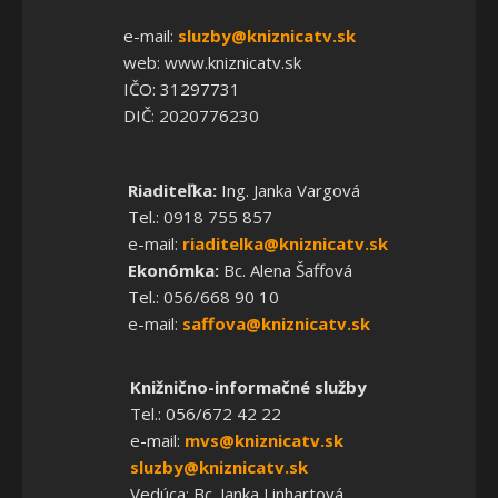
e-mail:
sluzby@kniznicatv.sk
web: www.kniznicatv.sk
IČO: 31297731
DIČ: 2020776230
Riaditeľka:
Ing. Janka Vargová
Tel.: 0918 755 857
e-mail:
riaditelka@kniznicatv.sk
Ekonómka:
Bc. Alena Šaffová
Tel.: 056/668 90 10
e-mail:
saffova@kniznicatv.sk
Knižnično-informačné služby
Tel.: 056/672 42 22
e-mail:
mvs@kniznicatv.sk
sluzby@kniznicatv.sk
Vedúca: Bc. Janka Linhartová