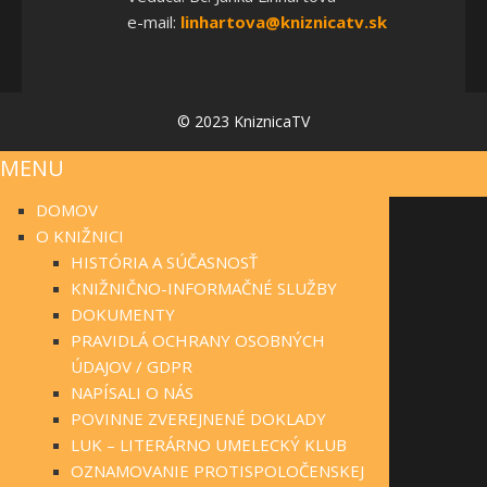
e-mail:
linhartova@kniznicatv.sk
© 2023 KniznicaTV
MENU
DOMOV
O KNIŽNICI
HISTÓRIA A SÚČASNOSŤ
KNIŽNIČNO-INFORMAČNÉ SLUŽBY
DOKUMENTY
PRAVIDLÁ OCHRANY OSOBNÝCH
ÚDAJOV / GDPR
NAPÍSALI O NÁS
POVINNE ZVEREJNENÉ DOKLADY
LUK – LITERÁRNO UMELECKÝ KLUB
OZNAMOVANIE PROTISPOLOČENSKEJ