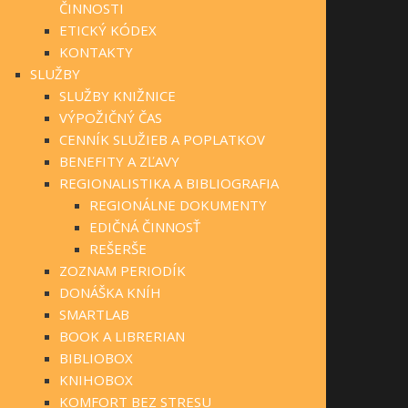
ČINNOSTI
ETICKÝ KÓDEX
KONTAKTY
SLUŽBY
SLUŽBY KNIŽNICE
VÝPOŽIČNÝ ČAS
CENNÍK SLUŽIEB A POPLATKOV
BENEFITY A ZĽAVY
REGIONALISTIKA A BIBLIOGRAFIA
REGIONÁLNE DOKUMENTY
EDIČNÁ ČINNOSŤ
REŠERŠE
ZOZNAM PERIODÍK
DONÁŠKA KNÍH
SMARTLAB
BOOK A LIBRERIAN
BIBLIOBOX
KNIHOBOX
KOMFORT BEZ STRESU