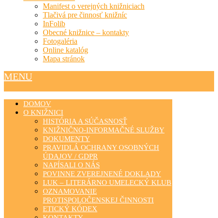
Manifest o verejných knižniciach
Tlačivá pre činnosť knižníc
InFolib
Obecné knižnice – kontakty
Fotogaléria
Online katalóg
Mapa stránok
MENU
DOMOV
O KNIŽNICI
HISTÓRIA A SÚČASNOSŤ
KNIŽNIČNO-INFORMAČNÉ SLUŽBY
DOKUMENTY
PRAVIDLÁ OCHRANY OSOBNÝCH
ÚDAJOV / GDPR
NAPÍSALI O NÁS
POVINNE ZVEREJNENÉ DOKLADY
LUK – LITERÁRNO UMELECKÝ KLUB
OZNAMOVANIE
PROTISPOLOČENSKEJ ČINNOSTI
ETICKÝ KÓDEX
KONTAKTY