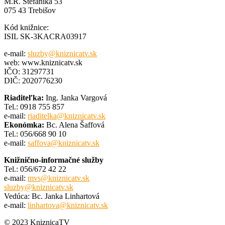
M.R. Štefánika 53
075 43 Trebišov
Kód knižnice:
ISIL SK-3KACRA03917
e-mail:
sluzby@kniznicatv.sk
web: www.kniznicatv.sk
IČO: 31297731
DIČ: 2020776230
Riaditeľka:
Ing. Janka Vargová
Tel.: 0918 755 857
e-mail:
riaditelka@kniznicatv.sk
Ekonómka:
Bc. Alena Šaffová
Tel.: 056/668 90 10
e-mail:
saffova@kniznicatv.sk
Knižnično-informačné služby
Tel.: 056/672 42 22
e-mail:
mvs@kniznicatv.sk
sluzby@kniznicatv.sk
Vedúca: Bc. Janka Linhartová
e-mail:
linhartova@kniznicatv.sk
© 2023 KniznicaTV