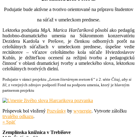
Podujatie bude aktívne a tvorivo orientované na prípravu študentov
na súťaž v umeleckom prednese.
Lektorka podujatia
MgA. Marica Harčaríková
pôsobí ako pedagóg
hudobno-dramatického umenia na Súkromnom konzervatóriu
Dezidera Kardoša v Prešove, je členkou odborných porôt na
celoštátnych súťažiach v umeleckom prednese, úspešne vedie
recitátorov – víťazov celoštátneho kola súťaže Hviezdoslavov
Kubín, je držiteľkou ocenení za režijnú tvorbu a pedagogickú
činnosť v oblasti dramatickej tvorby a umeleckého slova, lektorkou
celoštátnych tvorivých dielní.
Podujatie v rámci projektu „
Letom literárnym svetom 6“
z 2. série
Čítaj, aby si
žil
, z verejných zdrojov podporil Fond na podporu umenia, ktorý je hlavným
partnerom projektu
Príspevok bol vložený
Pozvánky
by
wynergie
. Vytvorte záložku
trvalého odkazu
.
« Späť
Zemplínska knižnica v Trebišove