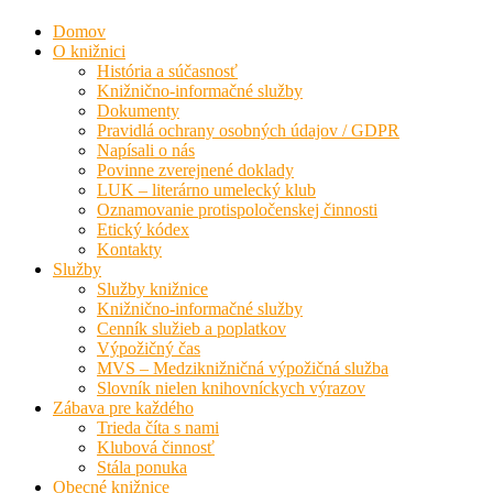
Domov
O knižnici
História a súčasnosť
Knižnično-informačné služby
Dokumenty
Pravidlá ochrany osobných údajov / GDPR
Napísali o nás
Povinne zverejnené doklady
LUK – literárno umelecký klub
Oznamovanie protispoločenskej činnosti
Etický kódex
Kontakty
Služby
Služby knižnice
Knižnično-informačné služby
Cenník služieb a poplatkov
Výpožičný čas
MVS – Medziknižničná výpožičná služba
Slovník nielen knihovníckych výrazov
Zábava pre každého
Trieda číta s nami
Klubová činnosť
Stála ponuka
Obecné knižnice