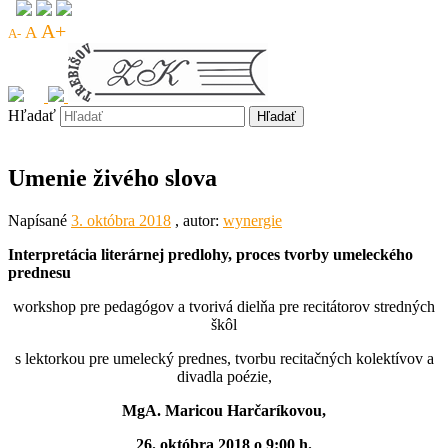
A+
A
A-
Hľadať
Umenie živého slova
Napísané
3. októbra 2018
, autor:
wynergie
Interpretácia literárnej predlohy, proces tvorby umeleckého
prednesu
workshop pre pedagógov a tvorivá dielňa pre recitátorov stredných
škôl
s lektorkou pre umelecký prednes, tvorbu recitačných kolektívov a
divadla poézie,
MgA. Maricou Harčaríkovou,
26. októbra 2018 o 9:00 h.