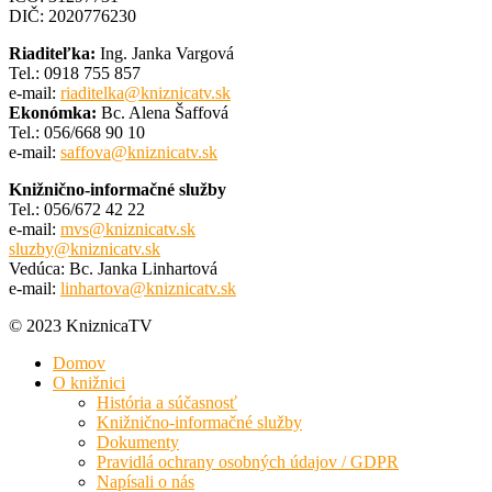
DIČ: 2020776230
Riaditeľka:
Ing. Janka Vargová
Tel.: 0918 755 857
e-mail:
riaditelka@kniznicatv.sk
Ekonómka:
Bc. Alena Šaffová
Tel.: 056/668 90 10
e-mail:
saffova@kniznicatv.sk
Knižnično-informačné služby
Tel.: 056/672 42 22
e-mail:
mvs@kniznicatv.sk
sluzby@kniznicatv.sk
Vedúca: Bc. Janka Linhartová
e-mail:
linhartova@kniznicatv.sk
© 2023 KniznicaTV
Domov
O knižnici
História a súčasnosť
Knižnično-informačné služby
Dokumenty
Pravidlá ochrany osobných údajov / GDPR
Napísali o nás