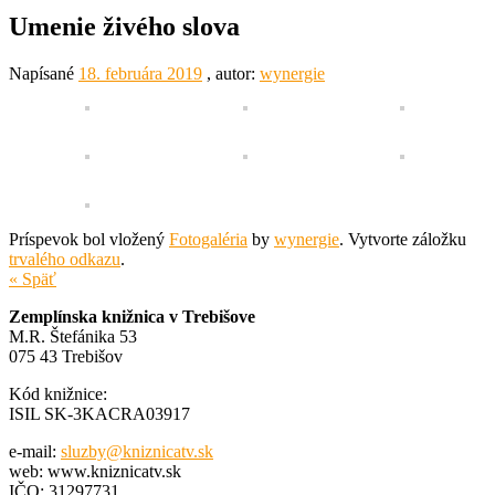
Umenie živého slova
Napísané
18. februára 2019
, autor:
wynergie
Príspevok bol vložený
Fotogaléria
by
wynergie
. Vytvorte záložku
trvalého odkazu
.
« Späť
Zemplínska knižnica v Trebišove
M.R. Štefánika 53
075 43 Trebišov
Kód knižnice:
ISIL SK-3KACRA03917
e-mail:
sluzby@kniznicatv.sk
web: www.kniznicatv.sk
IČO: 31297731