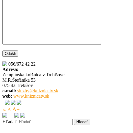
056/672 42 22
Adresa:
Zemplínska knižnica v Trebišove
M.R.Štefánika 53
075 43 Trebišov
e-mail:
sluzby@kniznicatv.sk
web:
www.kniznicatv.sk
A+
A
A-
Hľadať