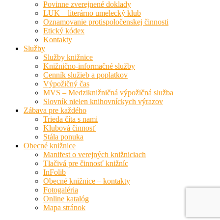
Povinne zverejnené doklady
LUK – literárno umelecký klub
Oznamovanie protispoločenskej činnosti
Etický kódex
Kontakty
Služby
Služby knižnice
Knižnično-informačné služby
Cenník služieb a poplatkov
Výpožičný čas
MVS – Medziknižničná výpožičná služba
Slovník nielen knihovníckych výrazov
Zábava pre každého
Trieda číta s nami
Klubová činnosť
Stála ponuka
Obecné knižnice
Manifest o verejných knižniciach
Tlačivá pre činnosť knižníc
InFolib
Obecné knižnice – kontakty
Fotogaléria
Online katalóg
Mapa stránok