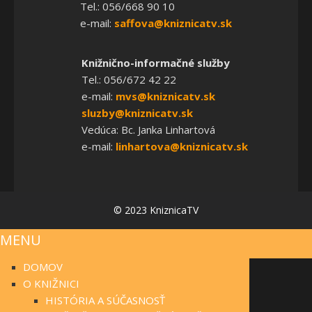
Tel.: 056/668 90 10
e-mail:
saffova@kniznicatv.sk
Knižnično-informačné služby
Tel.: 056/672 42 22
e-mail:
mvs@kniznicatv.sk
sluzby@kniznicatv.sk
Vedúca: Bc. Janka Linhartová
e-mail:
linhartova@kniznicatv.sk
© 2023 KniznicaTV
MENU
DOMOV
O KNIŽNICI
HISTÓRIA A SÚČASNOSŤ