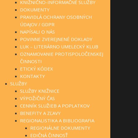
KNIŽNIČNO-INFORMAČNÉ SLUŽBY
DOKUMENTY
PRAVIDLÁ OCHRANY OSOBNÝCH
ÚDAJOV / GDPR
NAPÍSALI O NÁS
POVINNE ZVEREJNENÉ DOKLADY
LUK – LITERÁRNO UMELECKÝ KLUB
OZNAMOVANIE PROTISPOLOČENSKEJ
ČINNOSTI
ETICKÝ KÓDEX
KONTAKTY
SLUŽBY
SLUŽBY KNIŽNICE
VÝPOŽIČNÝ ČAS
CENNÍK SLUŽIEB A POPLATKOV
BENEFITY A ZĽAVY
REGIONALISTIKA A BIBLIOGRAFIA
REGIONÁLNE DOKUMENTY
EDIČNÁ ČINNOSŤ