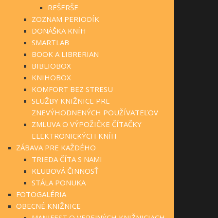
REŠERŠE
ZOZNAM PERIODÍK
DONÁŠKA KNÍH
SMARTLAB
BOOK A LIBRERIAN
BIBLIOBOX
KNIHOBOX
KOMFORT BEZ STRESU
SLUŽBY KNIŽNICE PRE
ZNEVÝHODNENÝCH POUŽÍVATEĽOV
ZMLUVA O VÝPOŽIČKE ČÍTAČKY
ELEKTRONICKÝCH KNÍH
ZÁBAVA PRE KAŽDÉHO
TRIEDA ČÍTA S NAMI
KLUBOVÁ ČINNOSŤ
STÁLA PONUKA
FOTOGALÉRIA
OBECNÉ KNIŽNICE
MANIFEST O VEREJNÝCH KNIŽNICIACH