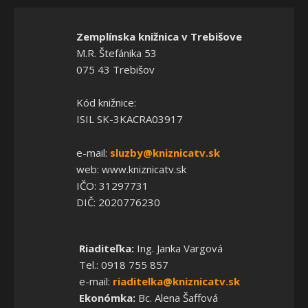
Zemplínska knižnica v Trebišove
M.R. Štefánika 53
075 43 Trebišov
Kód knižnice:
ISIL SK-3KACRA03917
e-mail:
sluzby@kniznicatv.sk
web: www.kniznicatv.sk
IČO: 31297731
DIČ: 2020776230
Riaditeľka:
Ing. Janka Vargová
Tel.: 0918 755 857
e-mail:
riaditelka@kniznicatv.sk
Ekonómka:
Bc. Alena Šaffová