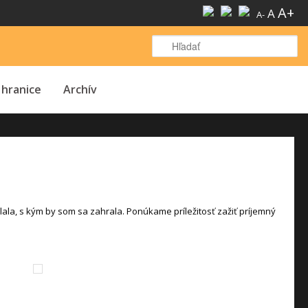
A+
A
A-
H
 hranice
Archív
ala, s kým by som sa zahrala. Ponúkame príležitos
ť
zaži
ť
príjemný