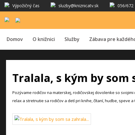
Výpožičný čas
sluzby@kniznicatv.sk
056/672 
Domov
O knižnici
Služby
Zábava pre každéh
Tralala, s kým by som
Pozývame rodič
ov na materskej, rodič
ovskej dovolenke so svojimi 
relax a stretnutie sa rodič
ov a detí pri knihe, č
ítaní, hudbe, speve a