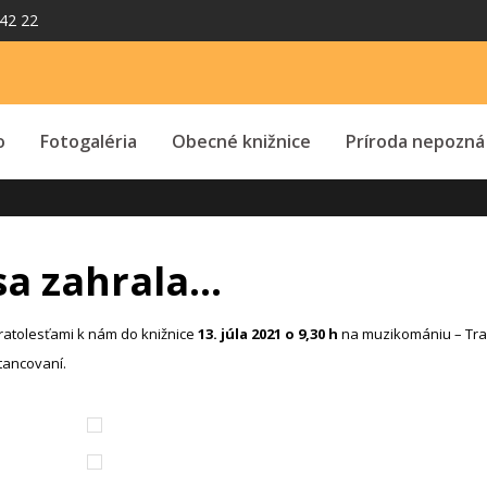
42 22
o
Fotogaléria
Obecné knižnice
Príroda nepozná
 sa zahrala…
ratoles
ť
ami k nám do knižnice
13. júla 2021 o 9,30 h
na muzikomániu – Tral
 tancovaní.