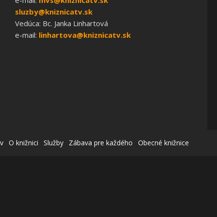
sluzby@kniznicatv.sk
Vedúca: Bc. Janka Linhartová
e-mail:
linhartova@kniznicatv.sk
v
O knižnici
Služby
Zábava pre každého
Obecné knižnice