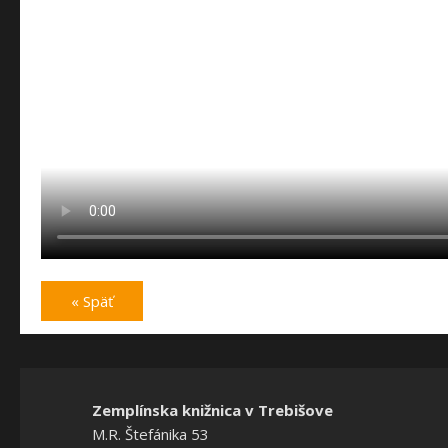
« Späť
Zemplínska knižnica v Trebišove
M.R. Štefánika 53