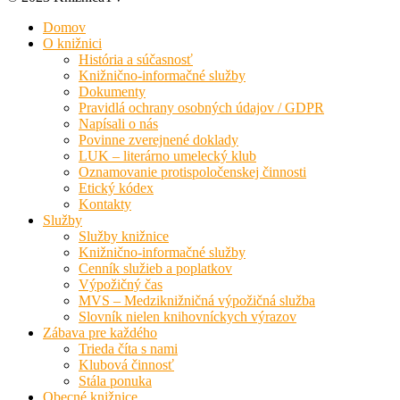
Domov
O knižnici
História a súčasnosť
Knižnično-informačné služby
Dokumenty
Pravidlá ochrany osobných údajov / GDPR
Napísali o nás
Povinne zverejnené doklady
LUK – literárno umelecký klub
Oznamovanie protispoločenskej činnosti
Etický kódex
Kontakty
Služby
Služby knižnice
Knižnično-informačné služby
Cenník služieb a poplatkov
Výpožičný čas
MVS – Medziknižničná výpožičná služba
Slovník nielen knihovníckych výrazov
Zábava pre každého
Trieda číta s nami
Klubová činnosť
Stála ponuka
Obecné knižnice