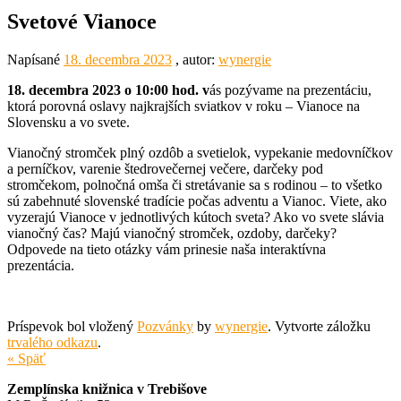
Svetové Vianoce
Napísané
18. decembra 2023
, autor:
wynergie
18. decembra 2023 o 10:00 hod. v
ás pozývame na prezentáciu,
ktorá porovná oslavy najkrajších sviatkov v roku – Vianoce na
Slovensku a vo svete.
Vianočný stromček plný ozdôb a svetielok, vypekanie medovníčkov
a perníčkov, varenie štedrovečernej večere, darčeky pod
stromčekom, polnočná omša či stretávanie sa s rodinou – to všetko
sú zabehnuté slovenské tradície počas adventu a Vianoc. Viete, ako
vyzerajú Vianoce v jednotlivých kútoch sveta? Ako vo svete slávia
vianočný čas? Majú vianočný stromček, ozdoby, darčeky?
Odpovede na tieto otázky vám prinesie naša interaktívna
prezentácia.
Príspevok bol vložený
Pozvánky
by
wynergie
. Vytvorte záložku
trvalého odkazu
.
« Späť
Zemplínska knižnica v Trebišove