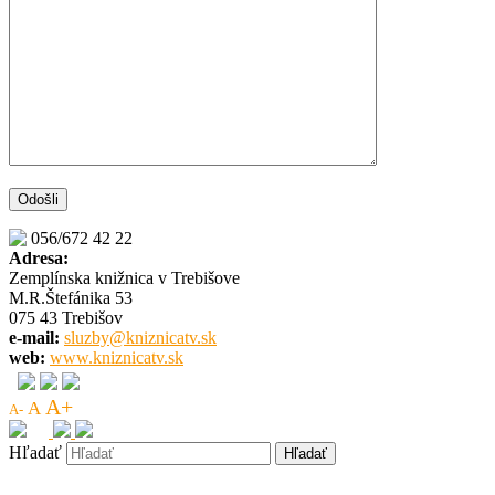
056/672 42 22
Adresa:
Zemplínska knižnica v Trebišove
M.R.Štefánika 53
075 43 Trebišov
e-mail:
sluzby@kniznicatv.sk
web:
www.kniznicatv.sk
A+
A
A-
Hľadať