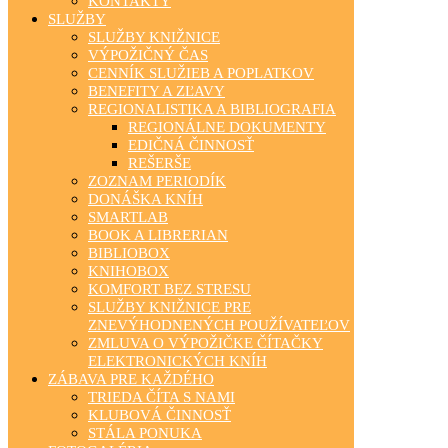
KONTAKTY
SLUŽBY
SLUŽBY KNIŽNICE
VÝPOŽIČNÝ ČAS
CENNÍK SLUŽIEB A POPLATKOV
BENEFITY A ZĽAVY
REGIONALISTIKA A BIBLIOGRAFIA
REGIONÁLNE DOKUMENTY
EDIČNÁ ČINNOSŤ
REŠERŠE
ZOZNAM PERIODÍK
DONÁŠKA KNÍH
SMARTLAB
BOOK A LIBRERIAN
BIBLIOBOX
KNIHOBOX
KOMFORT BEZ STRESU
SLUŽBY KNIŽNICE PRE
ZNEVÝHODNENÝCH POUŽÍVATEĽOV
ZMLUVA O VÝPOŽIČKE ČÍTAČKY
ELEKTRONICKÝCH KNÍH
ZÁBAVA PRE KAŽDÉHO
TRIEDA ČÍTA S NAMI
KLUBOVÁ ČINNOSŤ
STÁLA PONUKA