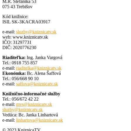
M.R. Štefánika 53
075 43 Trebišov
Kód knižnice:
ISIL SK-3KACRA03917
e-mail:
sluzby@kniznicatv.sk
web: www.kniznicatv.sk
IČO: 31297731
DIČ: 2020776230
Riaditeľka:
Ing. Janka Vargová
Tel.: 0918 755 857
e-mail:
riaditelka@kniznicatv.sk
Ekonómka:
Bc. Alena Šaffová
Tel.: 056/668 90 10
e-mail:
saffova@kniznicatv.sk
Knižnično-informačné služby
Tel.: 056/672 42 22
e-mail:
mvs@kniznicatv.sk
sluzby@kniznicatv.sk
Vedúca: Bc. Janka Linhartová
e-mail:
linhartova@kniznicatv.sk
© 2023 KniznicaTV