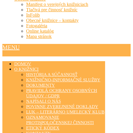
Manifest o verejných knižniciach
Tlačivá pre činnosť knižníc
InFolib
Obecné knižnice – kontakty
Fotogaléria
Online katalóg
Mapa stránok
MENU
DOMOV
O KNIŽNICI
HISTÓRIA A SÚČASNOSŤ
KNIŽNIČNO-INFORMAČNÉ SLUŽBY
DOKUMENTY
PRAVIDLÁ OCHRANY OSOBNÝCH
ÚDAJOV / GDPR
NAPÍSALI O NÁS
POVINNE ZVEREJNENÉ DOKLADY
LUK – LITERÁRNO UMELECKÝ KLUB
OZNAMOVANIE
PROTISPOLOČENSKEJ ČINNOSTI
ETICKÝ KÓDEX