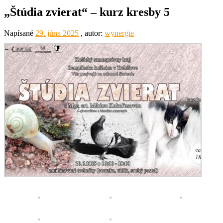
„Štúdia zvierat“ – kurz kresby 5
Napísané
29. júna 2025
, autor:
wynergie