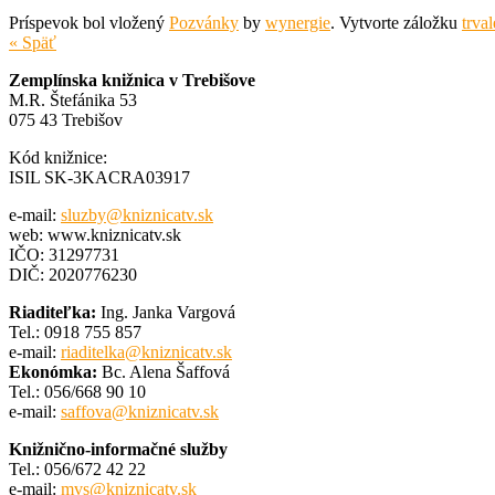
Príspevok bol vložený
Pozvánky
by
wynergie
. Vytvorte záložku
trva
« Späť
Zemplínska knižnica v Trebišove
M.R. Štefánika 53
075 43 Trebišov
Kód knižnice:
ISIL SK-3KACRA03917
e-mail:
sluzby@kniznicatv.sk
web: www.kniznicatv.sk
IČO: 31297731
DIČ: 2020776230
Riaditeľka:
Ing. Janka Vargová
Tel.: 0918 755 857
e-mail:
riaditelka@kniznicatv.sk
Ekonómka:
Bc. Alena Šaffová
Tel.: 056/668 90 10
e-mail:
saffova@kniznicatv.sk
Knižnično-informačné služby
Tel.: 056/672 42 22
e-mail:
mvs@kniznicatv.sk