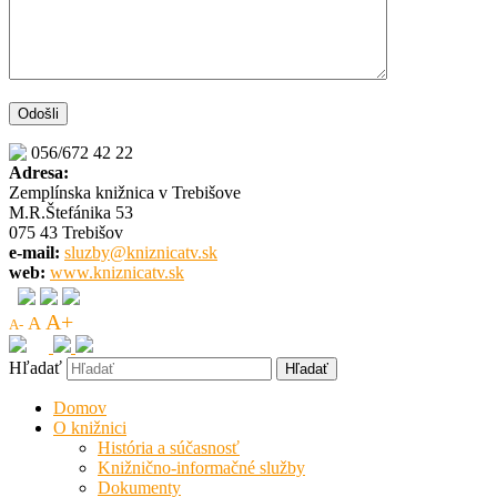
056/672 42 22
Adresa:
Zemplínska knižnica v Trebišove
M.R.Štefánika 53
075 43 Trebišov
e-mail:
sluzby@kniznicatv.sk
web:
www.kniznicatv.sk
A+
A
A-
Hľadať
Domov
O knižnici
História a súčasnosť
Knižnično-informačné služby
Dokumenty