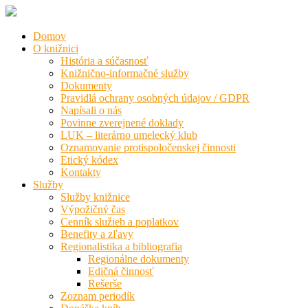
Domov
O knižnici
História a súčasnosť
Knižnično-informačné služby
Dokumenty
Pravidlá ochrany osobných údajov / GDPR
Napísali o nás
Povinne zverejnené doklady
LUK – literárno umelecký klub
Oznamovanie protispoločenskej činnosti
Etický kódex
Kontakty
Služby
Služby knižnice
Výpožičný čas
Cenník služieb a poplatkov
Benefity a zľavy
Regionalistika a bibliografia
Regionálne dokumenty
Edičná činnosť
Rešerše
Zoznam periodík