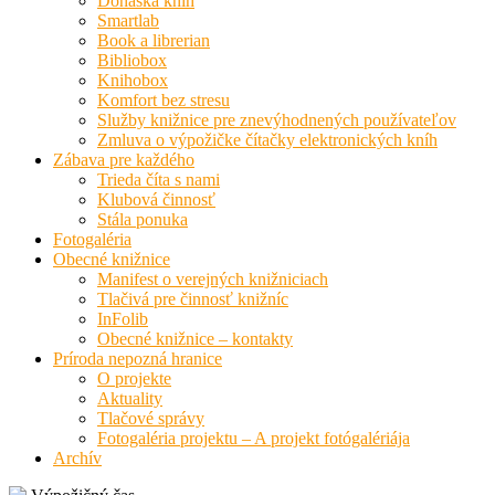
Donáška kníh
Smartlab
Book a librerian
Bibliobox
Knihobox
Komfort bez stresu
Služby knižnice pre znevýhodnených používateľov
Zmluva o výpožičke čítačky elektronických kníh
Zábava pre každého
Trieda číta s nami
Klubová činnosť
Stála ponuka
Fotogaléria
Obecné knižnice
Manifest o verejných knižniciach
Tlačivá pre činnosť knižníc
InFolib
Obecné knižnice – kontakty
Príroda nepozná hranice
O projekte
Aktuality
Tlačové správy
Fotogaléria projektu – A projekt fotógalériája
Archív