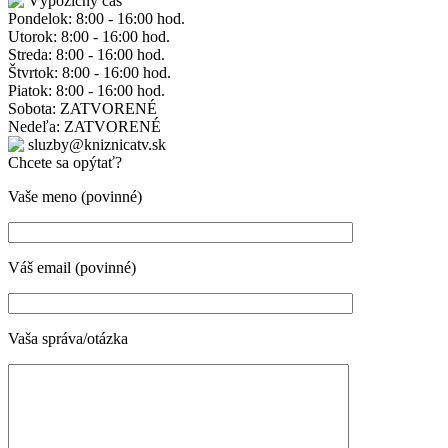
Výpožičný čas
Pondelok: 8:00 - 16:00 hod.
Utorok: 8:00 - 16:00 hod.
Streda: 8:00 - 16:00 hod.
Štvrtok: 8:00 - 16:00 hod.
Piatok: 8:00 - 16:00 hod.
Sobota: ZATVORENÉ
Nedeľa: ZATVORENÉ
sluzby@kniznicatv.sk
Chcete sa opýtať?
Vaše meno (povinné)
Váš email (povinné)
Vaša správa/otázka