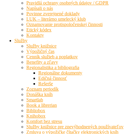
Pravidlá ochrany osobných údajov / GDPR
Napísali o nás
Povinne zverejnené doklady
LUK – literárno umelecký klub
Oznamovanie protispoločenskej činnosti
Etický kódex
Kontakty
Služby
Služby knižnice
Výpožičný čas
Cenník služieb a poplatkov
Benefity a zľavy
Regionalistika a bibliografia
Regionálne dokumenty
Edičná činnosť
Rešerše
Zoznam periodík
Donáška kníh
Smartlab
Book a librerian
Bibliobox
Knihobox
Komfort bez stresu
Služby knižnice pre znevýhodnených používateľov
Zmluva o výpožičke čítačky elektronických kníh