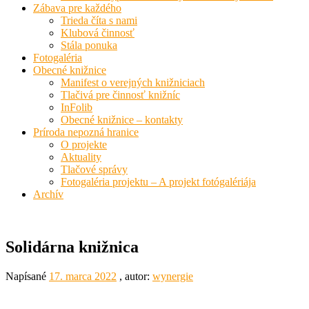
Zábava pre každého
Trieda číta s nami
Klubová činnosť
Stála ponuka
Fotogaléria
Obecné knižnice
Manifest o verejných knižniciach
Tlačivá pre činnosť knižníc
InFolib
Obecné knižnice – kontakty
Príroda nepozná hranice
O projekte
Aktuality
Tlačové správy
Fotogaléria projektu – A projekt fotógalériája
Archív
Solidárna knižnica
Napísané
17. marca 2022
, autor:
wynergie