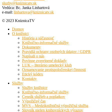
sluzby@kniznicatv.sk
Vedúca: Bc. Janka Linhartová
e-mail:
linhartova@kniznicatv.sk
© 2023 KniznicaTV
Domov
O knižnici
História a súčasnosť
Knižnično-informačné služby
Dokumenty
Pravidlá ochrany osobných údajov / GDPR
Napísali o nás
Povinne zverejnené doklady
LUK – literárno umelecký klub
Oznamovanie protispoločenskej činnosti
Etický kódex
Kontakty
Služby
Služby knižnice
Knižnično-informačné služby
Cenník služieb a poplatkov
Výpožičný čas
MVS – Medziknižničná výpožičná služba
Slovník nielen knihovníckych výrazov