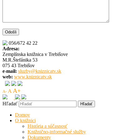
056/672 42 22
Adresa:
Zemplínska knižnica v Trebišove
M.R.Štefánika 53
075 43 Trebišov
e-mail:
sluzby@kniznicatv.sk
web:
www.kniznicatv.sk
A+
A
A-
Hľadať
Domov
O knižnici
História a súčasnosť
Knižnično-informačné služby
Dokumenty