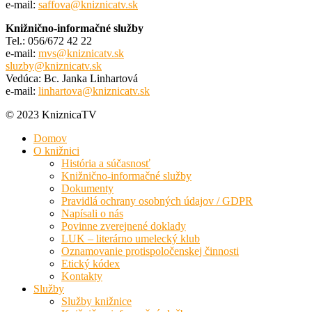
e-mail:
saffova@kniznicatv.sk
Knižnično-informačné služby
Tel.: 056/672 42 22
e-mail:
mvs@kniznicatv.sk
sluzby@kniznicatv.sk
Vedúca: Bc. Janka Linhartová
e-mail:
linhartova@kniznicatv.sk
© 2023 KniznicaTV
Domov
O knižnici
História a súčasnosť
Knižnično-informačné služby
Dokumenty
Pravidlá ochrany osobných údajov / GDPR
Napísali o nás
Povinne zverejnené doklady
LUK – literárno umelecký klub
Oznamovanie protispoločenskej činnosti
Etický kódex
Kontakty
Služby
Služby knižnice