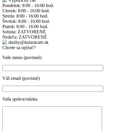
Výpožičný čas
Pondelok: 8:00 - 16:00 hod.
Utorok: 8:00 - 16:00 hod.
Streda: 8:00 - 16:00 hod.
Štvrtok: 8:00 - 16:00 hod.
Piatok: 8:00 - 16:00 hod.
Sobota: ZATVORENÉ
Nedeľa: ZATVORENÉ
sluzby@kniznicatv.sk
Chcete sa opýtať?
Vaše meno (povinné)
Váš email (povinné)
Vaša správa/otázka