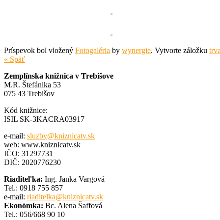
Príspevok bol vložený
Fotogaléria
by
wynergie
. Vytvorte záložku
trv
« Späť
Zemplínska knižnica v Trebišove
M.R. Štefánika 53
075 43 Trebišov
Kód knižnice:
ISIL SK-3KACRA03917
e-mail:
sluzby@kniznicatv.sk
web: www.kniznicatv.sk
IČO: 31297731
DIČ: 2020776230
Riaditeľka:
Ing. Janka Vargová
Tel.: 0918 755 857
e-mail:
riaditelka@kniznicatv.sk
Ekonómka:
Bc. Alena Šaffová
Tel.: 056/668 90 10