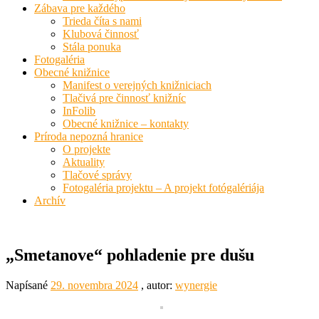
Zábava pre každého
Trieda číta s nami
Klubová činnosť
Stála ponuka
Fotogaléria
Obecné knižnice
Manifest o verejných knižniciach
Tlačivá pre činnosť knižníc
InFolib
Obecné knižnice – kontakty
Príroda nepozná hranice
O projekte
Aktuality
Tlačové správy
Fotogaléria projektu – A projekt fotógalériája
Archív
„Smetanove“ pohladenie pre dušu
Napísané
29. novembra 2024
, autor:
wynergie