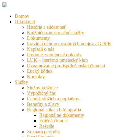
Domov
O knižnici
História a súčasnosť
Knižnično-informačné služby
Dokumenty
Pravidlá ochrany osobných údajov / GDPR
Napísali o nás
Povinne zverejnené doklady
LUK – literárno umelecký klub
Oznamovanie protispoločenskej činnosti
Etický kódex
Kontakty
Služby
Služby knižnice
Výpožičný čas
Cenník služieb a poplatkov
Benefity a zľavy
Regionalistika a bibliografia
Regionálne dokumenty
Edičná činnosť
Rešerše
Zoznam periodík