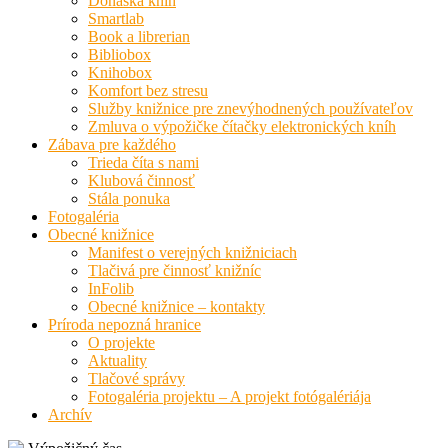
Donáška kníh
Smartlab
Book a librerian
Bibliobox
Knihobox
Komfort bez stresu
Služby knižnice pre znevýhodnených používateľov
Zmluva o výpožičke čítačky elektronických kníh
Zábava pre každého
Trieda číta s nami
Klubová činnosť
Stála ponuka
Fotogaléria
Obecné knižnice
Manifest o verejných knižniciach
Tlačivá pre činnosť knižníc
InFolib
Obecné knižnice – kontakty
Príroda nepozná hranice
O projekte
Aktuality
Tlačové správy
Fotogaléria projektu – A projekt fotógalériája
Archív