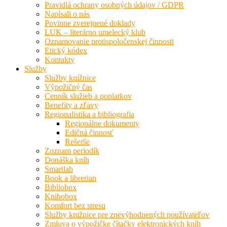
Pravidlá ochrany osobných údajov / GDPR
Napísali o nás
Povinne zverejnené doklady
LUK – literárno umelecký klub
Oznamovanie protispoločenskej činnosti
Etický kódex
Kontakty
Služby
Služby knižnice
Výpožičný čas
Cenník služieb a poplatkov
Benefity a zľavy
Regionalistika a bibliografia
Regionálne dokumenty
Edičná činnosť
Rešerše
Zoznam periodík
Donáška kníh
Smartlab
Book a librerian
Bibliobox
Knihobox
Komfort bez stresu
Služby knižnice pre znevýhodnených používateľov
Zmluva o výpožičke čítačky elektronických kníh