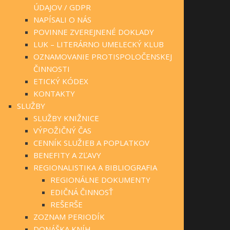
ÚDAJOV / GDPR
NAPÍSALI O NÁS
POVINNE ZVEREJNENÉ DOKLADY
LUK – LITERÁRNO UMELECKÝ KLUB
OZNAMOVANIE PROTISPOLOČENSKEJ
ČINNOSTI
ETICKÝ KÓDEX
KONTAKTY
SLUŽBY
SLUŽBY KNIŽNICE
VÝPOŽIČNÝ ČAS
CENNÍK SLUŽIEB A POPLATKOV
BENEFITY A ZĽAVY
REGIONALISTIKA A BIBLIOGRAFIA
REGIONÁLNE DOKUMENTY
EDIČNÁ ČINNOSŤ
REŠERŠE
ZOZNAM PERIODÍK
DONÁŠKA KNÍH