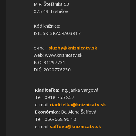
M.R. Štefánika 53
075 43 Trebišov
Kód knižnice:
ISIL SK-3KACRA03917
e-mail:
sluzby@kniznicatv.sk
web: www.kniznicatv.sk
IČO: 31297731
DIČ: 2020776230
Riaditeľka:
Ing. Janka Vargová
Tel.: 0918 755 857
e-mail:
riaditelka@kniznicatv.sk
Ekonómka:
Bc. Alena Šaffová
Tel.: 056/668 90 10
e-mail:
saffova@kniznicatv.sk