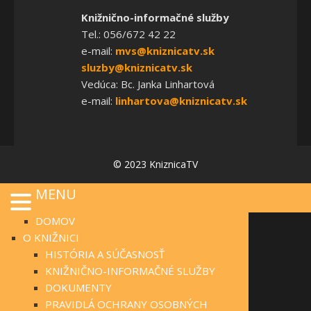
Knižnično-informačné služby
Tel.: 056/672 42 22
e-mail:
mvs@kniznicatv.sk
sluzby@kniznicatv.sk
Vedúca: Bc. Janka Linhartová
e-mail:
linhartova@kniznicatv.sk
© 2023 KniznicaTV
MENU
DOMOV
O KNIŽNICI
HISTÓRIA A SÚČASNOSŤ
KNIŽNIČNO-INFORMAČNÉ SLUŽBY
DOKUMENTY
PRAVIDLÁ OCHRANY OSOBNÝCH