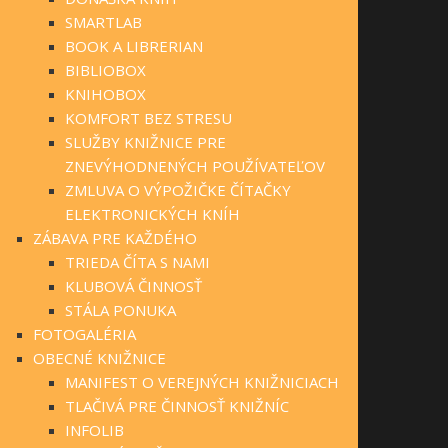
SMARTLAB
BOOK A LIBRERIAN
BIBLIOBOX
KNIHOBOX
KOMFORT BEZ STRESU
SLUŽBY KNIŽNICE PRE
ZNEVÝHODNENÝCH POUŽÍVATEĽOV
ZMLUVA O VÝPOŽIČKE ČÍTAČKY
ELEKTRONICKÝCH KNÍH
ZÁBAVA PRE KAŽDÉHO
TRIEDA ČÍTA S NAMI
KLUBOVÁ ČINNOSŤ
STÁLA PONUKA
FOTOGALÉRIA
OBECNÉ KNIŽNICE
MANIFEST O VEREJNÝCH KNIŽNICIACH
TLAČIVÁ PRE ČINNOSŤ KNIŽNÍC
INFOLIB