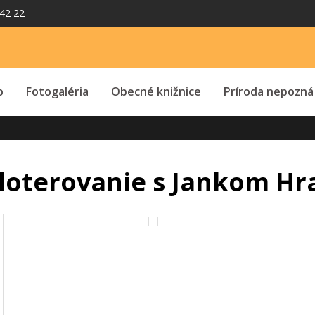
42 22
o
Fotogaléria
Obecné knižnice
Príroda nepozná
ploterovanie s Jankom H