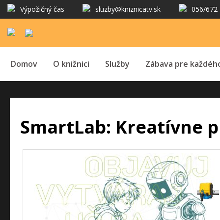
Výpožičný čas
sluzby@kniznicatv.sk
056/672 
Domov
O knižnici
Služby
Zábava pre každéh
SmartLab: Kreatívne 