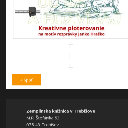
« Späť
Zemplínska knižnica v Trebišove
M.R. Štefánika 53
075 43 Trebišov