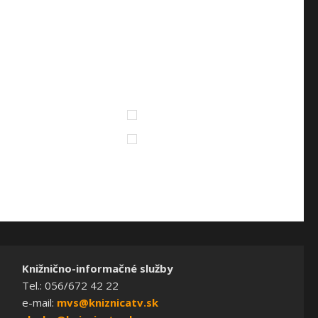
Knižnično-informačné služby
Tel.: 056/672 42 22
e-mail:
mvs@kniznicatv.sk