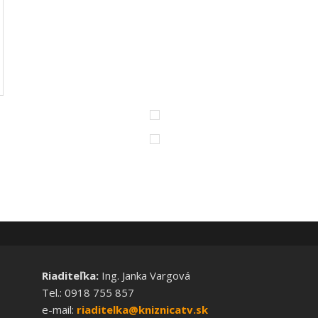
Riaditeľka:
Ing. Janka Vargová
Tel.: 0918 755 857
e-mail:
riaditelka@kniznicatv.sk