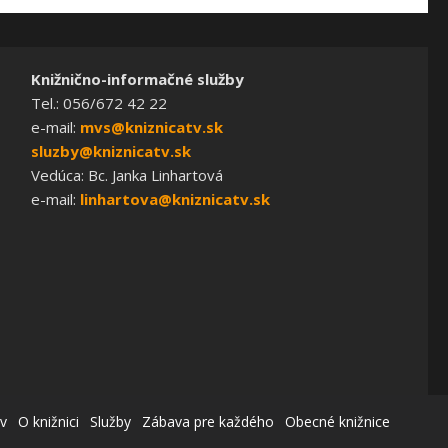
Knižnično-informačné služby
Tel.: 056/672 42 22
e-mail:
mvs@kniznicatv.sk
sluzby@kniznicatv.sk
Vedúca: Bc. Janka Linhartová
e-mail:
linhartova@kniznicatv.sk
v
O knižnici
Služby
Zábava pre každého
Obecné knižnice