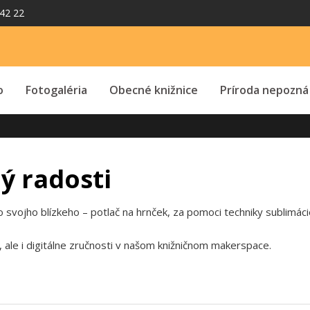
42 22
o
Fotogaléria
Obecné knižnice
Príroda nepozná
ý radosti
 svojho blízkeho – potlač na hrnček, za pomoci techniky sublimáci
, ale i digitálne zručnosti v našom knižničnom makerspace.