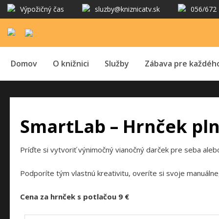
Výpožičný čas
sluzby@kniznicatv.sk
056/672 
Domov
O knižnici
Služby
Zábava pre každéh
SmartLab – Hrnček pln
Príďte si vytvoriť výnimočný vianočný darček pre seba alebo
Podporíte tým vlastnú kreativitu, overíte si svoje manuálne
Cena za hrnček s potlačou 9 €