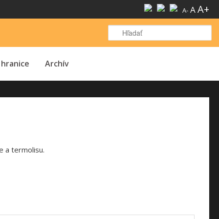
A+
A
A-
H
 hranice
Archív
e a termolisu.