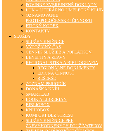
POVINNE ZVEREJNENÉ DOKLADY
LUK – LITERÁRNO UMELECKÝ KLUB
OZNAMOVANIE
PROTISPOLOČENSKEJ ČINNOSTI
ETICKÝ KÓDEX
KONTAKTY
SLUŽBY
SLUŽBY KNIŽNICE
VÝPOŽIČNÝ ČAS
CENNÍK SLUŽIEB A POPLATKOV
BENEFITY A ZĽAVY
REGIONALISTIKA A BIBLIOGRAFIA
REGIONÁLNE DOKUMENTY
EDIČNÁ ČINNOSŤ
REŠERŠE
ZOZNAM PERIODÍK
DONÁŠKA KNÍH
SMARTLAB
BOOK A LIBRERIAN
BIBLIOBOX
KNIHOBOX
KOMFORT BEZ STRESU
SLUŽBY KNIŽNICE PRE
ZNEVÝHODNENÝCH POUŽÍVATEĽOV
ZMLUVA O VÝPOŽIČKE ČÍTAČKY