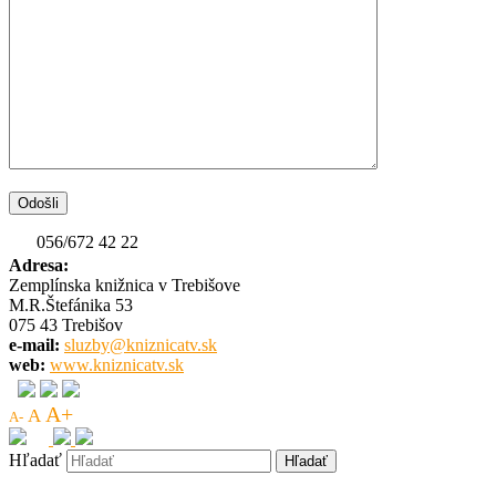
056/672 42 22
Adresa:
Zemplínska knižnica v Trebišove
M.R.Štefánika 53
075 43 Trebišov
e-mail:
sluzby@kniznicatv.sk
web:
www.kniznicatv.sk
A+
A
A-
Hľadať