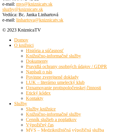
e-mail:
mvs@kniznicatv.sk
sluzby@kniznicatv.sk
Vedúca: Bc. Janka Linhartová
e-mail:
linhartova@kniznicatv.sk
© 2023 KniznicaTV
Domov
O knižnici
História a súčasnosť
Knižnično-informačné služby
Dokumenty
Pravidlá ochrany osobných údajov / GDPR
Napísali o nás
Povinne zverejnené doklady
LUK – literárno umelecký klub
Oznamovanie protispoločenskej činnosti
Etický kódex
Kontakty
Služby
Služby knižnice
Knižnično-informačné služby
Cenník služieb a poplatkov
Výpožičný čas
MVS – Medziknižničná výpožičná služba