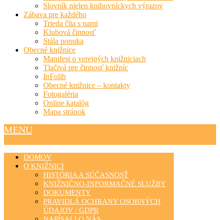
Slovník nielen knihovníckych výrazov
Zábava pre každého
Trieda číta s nami
Klubová činnosť
Stála ponuka
Obecné knižnice
Manifest o verejných knižniciach
Tlačivá pre činnosť knižníc
InFolib
Obecné knižnice – kontakty
Fotogaléria
Online katalóg
Mapa stránok
MENU
DOMOV
O KNIŽNICI
HISTÓRIA A SÚČASNOSŤ
KNIŽNIČNO-INFORMAČNÉ SLUŽBY
DOKUMENTY
PRAVIDLÁ OCHRANY OSOBNÝCH
ÚDAJOV / GDPR
NAPÍSALI O NÁS