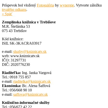
Príspevok bol vložený
Fotogaléria
by
wynergie
. Vytvorte záložku
trvalého odkazu
.
« Späť
Zemplínska knižnica v Trebišove
M.R. Štefánika 53
075 43 Trebišov
Kód knižnice:
ISIL SK-3KACRA03917
e-mail:
sluzby@kniznicatv.sk
web: www.kniznicatv.sk
IČO: 31297731
DIČ: 2020776230
Riaditeľka:
Ing. Janka Vargová
Tel.: 0918 755 857
e-mail:
riaditelka@kniznicatv.sk
Ekonómka:
Bc. Alena Šaffová
Tel.: 056/668 90 10
e-mail:
saffova@kniznicatv.sk
Knižnično-informačné služby
Tel.: 056/672 42 22