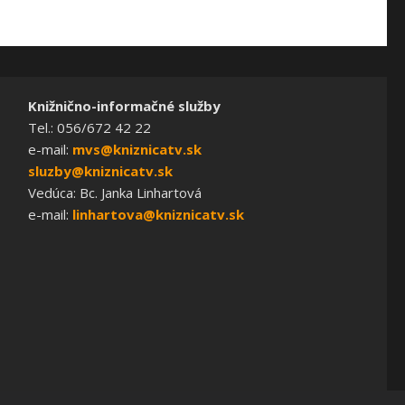
Knižnično-informačné služby
Tel.: 056/672 42 22
e-mail:
mvs@kniznicatv.sk
sluzby@kniznicatv.sk
Vedúca: Bc. Janka Linhartová
e-mail:
linhartova@kniznicatv.sk