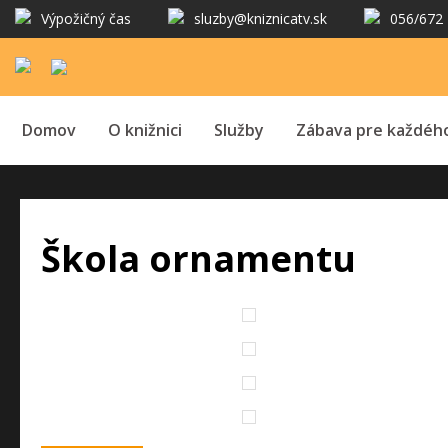
Výpožičný čas
sluzby@kniznicatv.sk
056/672 
Domov
O knižnici
Služby
Zábava pre každéh
Škola ornamentu