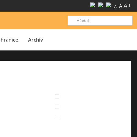
A+
A
A-
H
 hranice
Archív