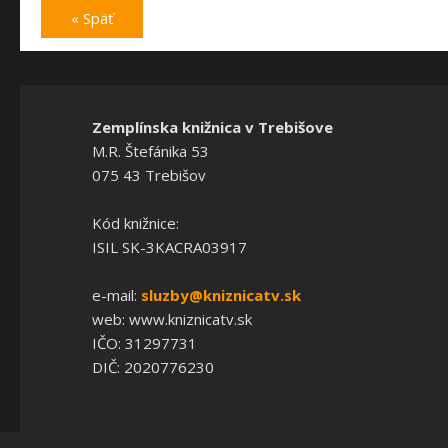
« Späť
Zemplínska knižnica v Trebišove
M.R. Štefánika 53
075 43 Trebišov
Kód knižnice:
ISIL SK-3KACRA03917
e-mail:
sluzby@kniznicatv.sk
web: www.kniznicatv.sk
IČO: 31297731
DIČ: 2020776230