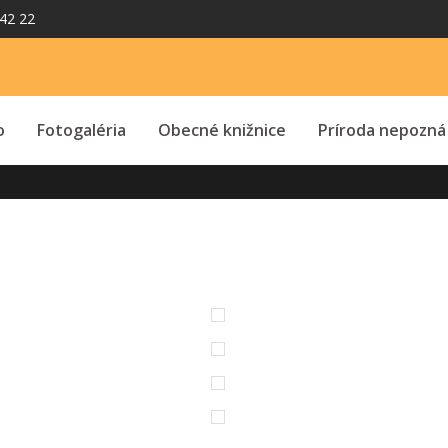
42 22
o
Fotogaléria
Obecné knižnice
Príroda nepozná