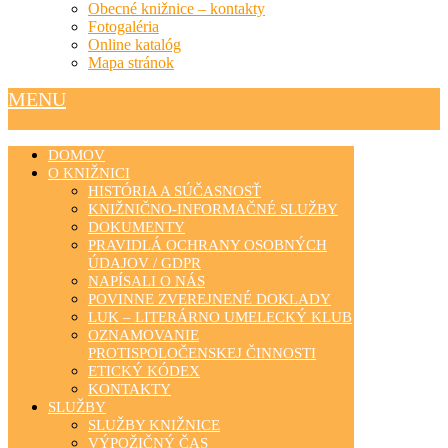
Obecné knižnice – kontakty
Fotogaléria
Online katalóg
Mapa stránok
MENU
DOMOV
O KNIŽNICI
HISTÓRIA A SÚČASNOSŤ
KNIŽNIČNO-INFORMAČNÉ SLUŽBY
DOKUMENTY
PRAVIDLÁ OCHRANY OSOBNÝCH
ÚDAJOV / GDPR
NAPÍSALI O NÁS
POVINNE ZVEREJNENÉ DOKLADY
LUK – LITERÁRNO UMELECKÝ KLUB
OZNAMOVANIE
PROTISPOLOČENSKEJ ČINNOSTI
ETICKÝ KÓDEX
KONTAKTY
SLUŽBY
SLUŽBY KNIŽNICE
VÝPOŽIČNÝ ČAS