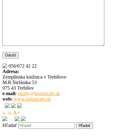
056/672 42 22
Adresa:
Zemplínska knižnica v Trebišove
M.R.Štefánika 53
075 43 Trebišov
e-mail:
sluzby@kniznicatv.sk
web:
www.kniznicatv.sk
A+
A
A-
Hľadať