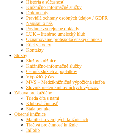
História a súčasnosť
Knižnično-informačné služby
Dokumenty
Pravidlá ochrany osobných údajov / GDPR
Napísali o nás
Povinne zverejnené doklady
LUK – literárno umelecký klub
Oznamovanie protispoločenskej činnosti
Etický kódex
Kontakty
Služby
Služby knižnice
Knižnično-informačné služby
Cenník služieb a poplatkov
Výpožičný čas
MVS – Medziknižničná výpožičná služba
Slovník nielen knihovníckych výrazov
Zábava pre každého
Trieda číta s nami
Klubová činnosť
Stála ponuka
Obecné knižnice
Manifest o verejných knižniciach
Tlačivá pre činnosť knižníc
InFolib