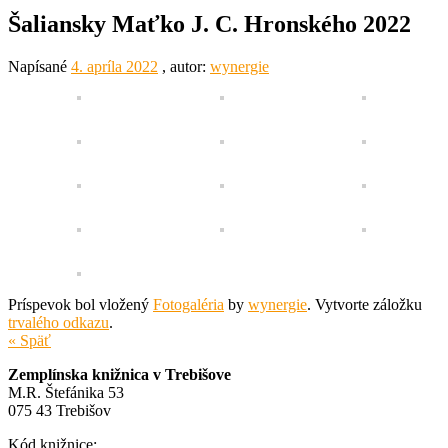
Šaliansky Maťko J. C. Hronského 2022
Napísané
4. apríla 2022
, autor:
wynergie
Príspevok bol vložený
Fotogaléria
by
wynergie
. Vytvorte záložku
trvalého odkazu
.
« Späť
Zemplínska knižnica v Trebišove
M.R. Štefánika 53
075 43 Trebišov
Kód knižnice: