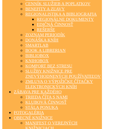
CENNÍK SLUŽIEB A POPLATKOV
BENEFITY A ZĽAVY
REGIONALISTIKA A BIBLIOGRAFIA
REGIONÁLNE DOKUMENTY
EDIČNÁ ČINNOSŤ
REŠERŠE
ZOZNAM PERIODÍK
DONÁŠKA KNÍH
SMARTLAB
BOOK A LIBRERIAN
BIBLIOBOX
KNIHOBOX
KOMFORT BEZ STRESU
SLUŽBY KNIŽNICE PRE
ZNEVÝHODNENÝCH POUŽÍVATEĽOV
ZMLUVA O VÝPOŽIČKE ČÍTAČKY
ELEKTRONICKÝCH KNÍH
ZÁBAVA PRE KAŽDÉHO
TRIEDA ČÍTA S NAMI
KLUBOVÁ ČINNOSŤ
STÁLA PONUKA
FOTOGALÉRIA
OBECNÉ KNIŽNICE
MANIFEST O VEREJNÝCH
KNIŽNICIACH