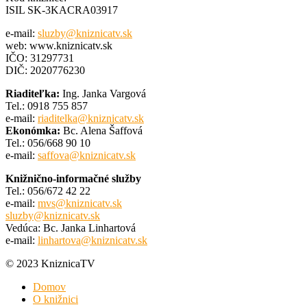
ISIL SK-3KACRA03917
e-mail:
sluzby@kniznicatv.sk
web: www.kniznicatv.sk
IČO: 31297731
DIČ: 2020776230
Riaditeľka:
Ing. Janka Vargová
Tel.: 0918 755 857
e-mail:
riaditelka@kniznicatv.sk
Ekonómka:
Bc. Alena Šaffová
Tel.: 056/668 90 10
e-mail:
saffova@kniznicatv.sk
Knižnično-informačné služby
Tel.: 056/672 42 22
e-mail:
mvs@kniznicatv.sk
sluzby@kniznicatv.sk
Vedúca: Bc. Janka Linhartová
e-mail:
linhartova@kniznicatv.sk
© 2023 KniznicaTV
Domov
O knižnici