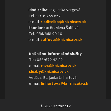
Riaditeľka:
Ing. Janka Vargová
Tel.: 0918 755 857
e-mail:
riaditelka@kniznicatv.sk
Ekonómka:
Bc. Alena Šaffová
Tel.: 056/668 90 10
e-mail:
saffova@kniznicatv.sk
Knižnično-informačné služby
Tel.: 056/672 42 22
e-mail:
mvs@kniznicatv.sk
sluzby@kniznicatv.sk
Vedúca: Bc. Janka Linhartová
e-mail:
linhartova@kniznicatv.sk
© 2023 KniznicaTV