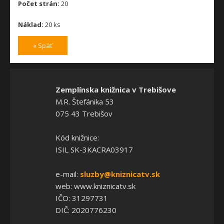
Počet strán:
20
Náklad:
20 ks
« Späť
Zemplínska knižnica v Trebišove
M.R. Štefánika 53
075 43 Trebišov
Kód knižnice:
ISIL SK-3KACRA03917
e-mail:
sluzby@kniznicatv.sk
web: www.kniznicatv.sk
IČO: 31297731
DIČ: 2020776230