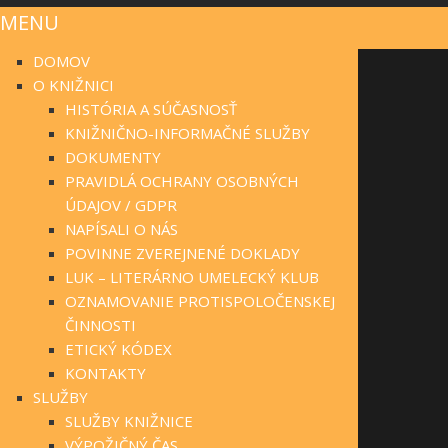
MENU
DOMOV
O KNIŽNICI
HISTÓRIA A SÚČASNOSŤ
KNIŽNIČNO-INFORMAČNÉ SLUŽBY
DOKUMENTY
PRAVIDLÁ OCHRANY OSOBNÝCH
ÚDAJOV / GDPR
NAPÍSALI O NÁS
POVINNE ZVEREJNENÉ DOKLADY
LUK – LITERÁRNO UMELECKÝ KLUB
OZNAMOVANIE PROTISPOLOČENSKEJ
ČINNOSTI
ETICKÝ KÓDEX
KONTAKTY
SLUŽBY
SLUŽBY KNIŽNICE
VÝPOŽIČNÝ ČAS