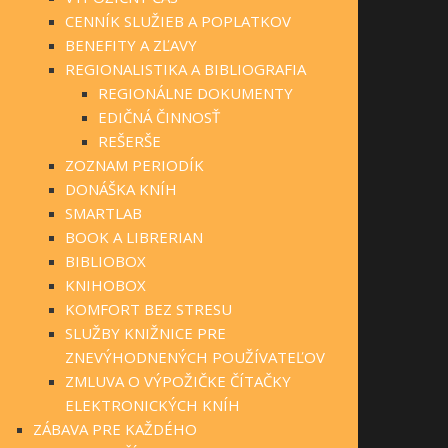
CENNÍK SLUŽIEB A POPLATKOV
BENEFITY A ZĽAVY
REGIONALISTIKA A BIBLIOGRAFIA
REGIONÁLNE DOKUMENTY
EDIČNÁ ČINNOSŤ
REŠERŠE
ZOZNAM PERIODÍK
DONÁŠKA KNÍH
SMARTLAB
BOOK A LIBRERIAN
BIBLIOBOX
KNIHOBOX
KOMFORT BEZ STRESU
SLUŽBY KNIŽNICE PRE
ZNEVÝHODNENÝCH POUŽÍVATEĽOV
ZMLUVA O VÝPOŽIČKE ČÍTAČKY
ELEKTRONICKÝCH KNÍH
ZÁBAVA PRE KAŽDÉHO