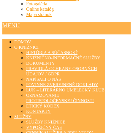
Fotogaléria
Online katalóg
Mapa stránok
MENU
DOMOV
O KNIŽNICI
HISTÓRIA A SÚČASNOSŤ
KNIŽNIČNO-INFORMAČNÉ SLUŽBY
DOKUMENTY
PRAVIDLÁ OCHRANY OSOBNÝCH
ÚDAJOV / GDPR
NAPÍSALI O NÁS
POVINNE ZVEREJNENÉ DOKLADY
LUK – LITERÁRNO UMELECKÝ KLUB
OZNAMOVANIE
PROTISPOLOČENSKEJ ČINNOSTI
ETICKÝ KÓDEX
KONTAKTY
SLUŽBY
SLUŽBY KNIŽNICE
VÝPOŽIČNÝ ČAS
CENNÍK SLUŽIEB A POPLATKOV