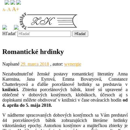
A+
A
A-
Hľadať
Romantické hrdinky
Napísané
29. marca 2018
, autor:
wynergie
Nezabudnuteľné ženské postavy romantickej literatúry Anna
Karenina, Jana Eyrová, Emma Bovaryová, Constance
Chatterleyová a ďalšie porcelánové hrdinky sa predstavia v
knižnici.
Zbierku porcelánových bábik, ktoré sú upravené a
oblečené v dobových kostýmoch, klobúkoch, účesoch aj s
doplnkami môžete obdivovať v knižnici v čase otváracích hodín
od
4. apríla do 5. mája 2018
.
V nádherne spracovaných dobových kostýmoch sa Vám predstaví
44 porcelánových bábik zobrazujúcich literárne hrdinky
viktoriánskej epochy. Autorkou kostýmov a majiteľkou zbierky je