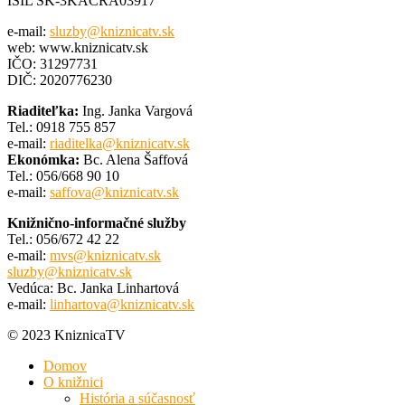
ISIL SK-3KACRA03917
e-mail:
sluzby@kniznicatv.sk
web: www.kniznicatv.sk
IČO: 31297731
DIČ: 2020776230
Riaditeľka:
Ing. Janka Vargová
Tel.: 0918 755 857
e-mail:
riaditelka@kniznicatv.sk
Ekonómka:
Bc. Alena Šaffová
Tel.: 056/668 90 10
e-mail:
saffova@kniznicatv.sk
Knižnično-informačné služby
Tel.: 056/672 42 22
e-mail:
mvs@kniznicatv.sk
sluzby@kniznicatv.sk
Vedúca: Bc. Janka Linhartová
e-mail:
linhartova@kniznicatv.sk
© 2023 KniznicaTV
Domov
O knižnici
História a súčasnosť