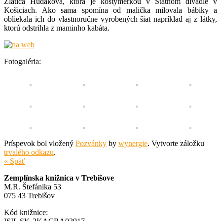
Zlatica Hudáková, ktorá je kostymérkou v Štátnom divadle v
Košiciach. Ako sama spomína od malička milovala bábiky a
obliekala ich do vlastnoručne vyrobených šiat napríklad aj z látky,
ktorú odstrihla z maminho kabáta.
Fotogaléria:
Príspevok bol vložený
Pozvánky
by
wynergie
. Vytvorte záložku
trvalého odkazu
.
« Späť
Zemplínska knižnica v Trebišove
M.R. Štefánika 53
075 43 Trebišov
Kód knižnice: