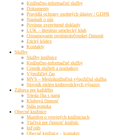
Knižnično-informačné služby
Dokumenty
Pravidlá ochrany osobných údajov / GDPR
Napísali o nás
Povinne zverejnené doklady
LUK – literárno umelecký klub
Oznamovanie protispoločenskej činnosti
Etický kódex
Kontakty
Služby
Služby knižnice
Knižnično-informačné služby
Cenník služieb a poplatkov
Výpožičný čas
MVS – Medziknižničná výpožičná služba
Slovník nielen knihovníckych výrazov
Zábava pre každého
Trieda číta s nami
Klubová činnosť
Stála ponuka
Obecné knižnice
Manifest o verejných knižniciach
Tlačivá pre činnosť knižníc
InFolib
Obecné knižnice – kontakty