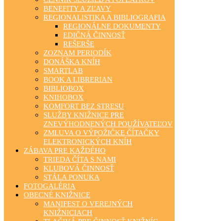
BENEFITY A ZĽAVY
REGIONALISTIKA A BIBLIOGRAFIA
REGIONÁLNE DOKUMENTY
EDIČNÁ ČINNOSŤ
REŠERŠE
ZOZNAM PERIODÍK
DONÁŠKA KNÍH
SMARTLAB
BOOK A LIBRERIAN
BIBLIOBOX
KNIHOBOX
KOMFORT BEZ STRESU
SLUŽBY KNIŽNICE PRE
ZNEVÝHODNENÝCH POUŽÍVATEĽOV
ZMLUVA O VÝPOŽIČKE ČÍTAČKY
ELEKTRONICKÝCH KNÍH
ZÁBAVA PRE KAŽDÉHO
TRIEDA ČÍTA S NAMI
KLUBOVÁ ČINNOSŤ
STÁLA PONUKA
FOTOGALÉRIA
OBECNÉ KNIŽNICE
MANIFEST O VEREJNÝCH
KNIŽNICIACH