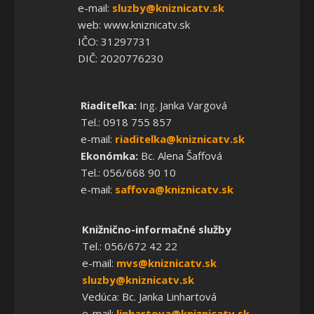
e-mail:
sluzby@kniznicatv.sk
web: www.kniznicatv.sk
IČO: 31297731
DIČ: 2020776230
Riaditeľka:
Ing. Janka Vargová
Tel.: 0918 755 857
e-mail:
riaditelka@kniznicatv.sk
Ekonómka:
Bc. Alena Šaffová
Tel.: 056/668 90 10
e-mail:
saffova@kniznicatv.sk
Knižnično-informačné služby
Tel.: 056/672 42 22
e-mail:
mvs@kniznicatv.sk
sluzby@kniznicatv.sk
Vedúca: Bc. Janka Linhartová
e-mail:
linhartova@kniznicatv.sk