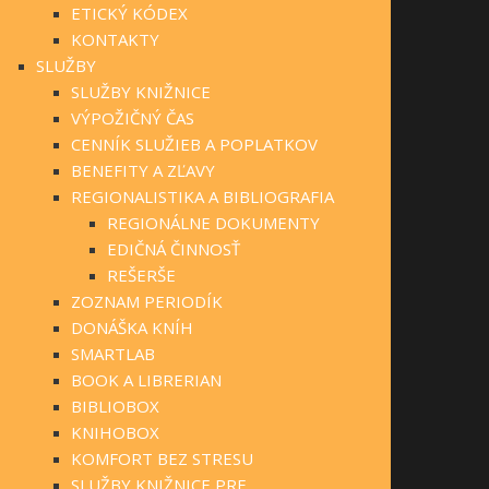
ETICKÝ KÓDEX
KONTAKTY
SLUŽBY
SLUŽBY KNIŽNICE
VÝPOŽIČNÝ ČAS
CENNÍK SLUŽIEB A POPLATKOV
BENEFITY A ZĽAVY
REGIONALISTIKA A BIBLIOGRAFIA
REGIONÁLNE DOKUMENTY
EDIČNÁ ČINNOSŤ
REŠERŠE
ZOZNAM PERIODÍK
DONÁŠKA KNÍH
SMARTLAB
BOOK A LIBRERIAN
BIBLIOBOX
KNIHOBOX
KOMFORT BEZ STRESU
SLUŽBY KNIŽNICE PRE