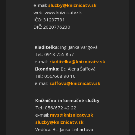
e-mail:
sluzby@kniznicatv.sk
web: www.kniznicatv.sk
IČO: 31297731
DIČ: 2020776230
Riaditeľka:
Ing. Janka Vargová
Tel.: 0918 755 857
e-mail:
riaditelka@kniznicatv.sk
Ekonómka:
Bc. Alena Šaffová
Tel.: 056/668 90 10
e-mail:
saffova@kniznicatv.sk
Knižnično-informačné služby
Tel.: 056/672 42 22
e-mail:
mvs@kniznicatv.sk
sluzby@kniznicatv.sk
Vedúca: Bc. Janka Linhartová