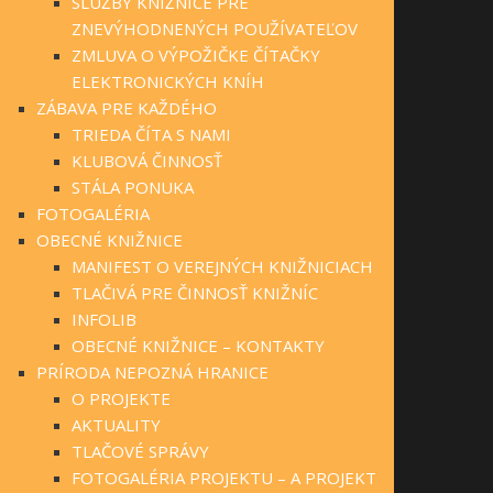
SLUŽBY KNIŽNICE PRE
ZNEVÝHODNENÝCH POUŽÍVATEĽOV
ZMLUVA O VÝPOŽIČKE ČÍTAČKY
ELEKTRONICKÝCH KNÍH
ZÁBAVA PRE KAŽDÉHO
TRIEDA ČÍTA S NAMI
KLUBOVÁ ČINNOSŤ
STÁLA PONUKA
FOTOGALÉRIA
OBECNÉ KNIŽNICE
MANIFEST O VEREJNÝCH KNIŽNICIACH
TLAČIVÁ PRE ČINNOSŤ KNIŽNÍC
INFOLIB
OBECNÉ KNIŽNICE – KONTAKTY
PRÍRODA NEPOZNÁ HRANICE
O PROJEKTE
AKTUALITY
TLAČOVÉ SPRÁVY
FOTOGALÉRIA PROJEKTU – A PROJEKT