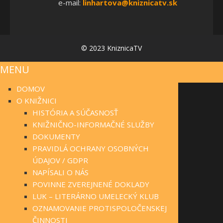
e-mail:
linhartova@kniznicatv.sk
© 2023 KniznicaTV
MENU
DOMOV
O KNIŽNICI
HISTÓRIA A SÚČASNOSŤ
KNIŽNIČNO-INFORMAČNÉ SLUŽBY
DOKUMENTY
PRAVIDLÁ OCHRANY OSOBNÝCH
ÚDAJOV / GDPR
NAPÍSALI O NÁS
POVINNE ZVEREJNENÉ DOKLADY
LUK – LITERÁRNO UMELECKÝ KLUB
OZNAMOVANIE PROTISPOLOČENSKEJ
ČINNOSTI