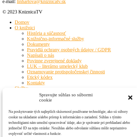
e-mail:
linhartova@kniznicatv.sk
© 2023 KniznicaTV
Domov
O knižnici
História a súčasnosť
Knižnično-informačné služby
Dokumenty
Pravidlá ochrany osobných údajov / GDPR
Napísali o nás
Povinne zverejnené doklady
LUK – literárno umelecký klub
Oznamovanie protispoločenskej činnosti
Etický kódex
Kontakty
Služby
Služby knižnice
Spravujte súhlas so súbormi
Knižnično-informačné služby
cookie
Cenník služieb a poplatkov
Výpožičný čas
Na poskytovanie tých najlepších skúseností používame technológie, ako sú súbory
MVS – Medziknižničná výpožičná služba
cookie na ukladanie a/alebo prístup k informáciám o zariadení. Súhlas s týmito
Slovník nielen knihovníckych výrazov
technológiami nám umožní spracovávať údaje, ako je správanie pri prehliadaní alebo
Zábava pre každého
jedinečné ID na tejto stránke. Nesúhlas alebo odvolanie súhlasu môže nepriaznivo
Trieda číta s nami
ovplyvniť určité vlastnosti a funkcie.