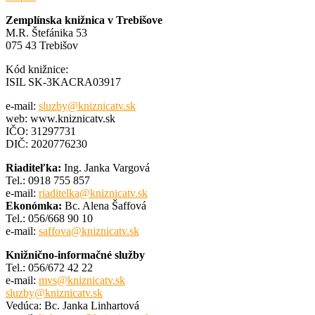
Zemplínska knižnica v Trebišove
M.R. Štefánika 53
075 43 Trebišov
Kód knižnice:
ISIL SK-3KACRA03917
e-mail:
sluzby@kniznicatv.sk
web: www.kniznicatv.sk
IČO: 31297731
DIČ: 2020776230
Riaditeľka:
Ing. Janka Vargová
Tel.: 0918 755 857
e-mail:
riaditelka@kniznicatv.sk
Ekonómka:
Bc. Alena Šaffová
Tel.: 056/668 90 10
e-mail:
saffova@kniznicatv.sk
Knižnično-informačné služby
Tel.: 056/672 42 22
e-mail:
mvs@kniznicatv.sk
sluzby@kniznicatv.sk
Vedúca: Bc. Janka Linhartová