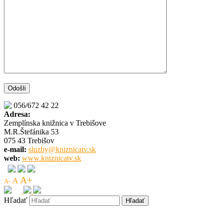
056/672 42 22
Adresa:
Zemplínska knižnica v Trebišove
M.R.Štefánika 53
075 43 Trebišov
e-mail:
sluzby@kniznicatv.sk
web:
www.kniznicatv.sk
A+
A
A-
Hľadať