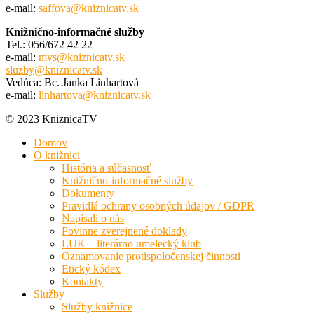
e-mail:
saffova@kniznicatv.sk
Knižnično-informačné služby
Tel.: 056/672 42 22
e-mail:
mvs@kniznicatv.sk
sluzby@kniznicatv.sk
Vedúca: Bc. Janka Linhartová
e-mail:
linhartova@kniznicatv.sk
© 2023 KniznicaTV
Domov
O knižnici
História a súčasnosť
Knižnično-informačné služby
Dokumenty
Pravidlá ochrany osobných údajov / GDPR
Napísali o nás
Povinne zverejnené doklady
LUK – literárno umelecký klub
Oznamovanie protispoločenskej činnosti
Etický kódex
Kontakty
Služby
Služby knižnice