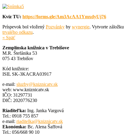
Kvíz TU:
https://forms.gle/Am3AcAA1YmxdyUj76
Príspevok bol vložený
Pozvánky
by
wynergie
. Vytvorte záložku
trvalého odkazu
.
« Späť
Zemplínska knižnica v Trebišove
M.R. Štefánika 53
075 43 Trebišov
Kód knižnice:
ISIL SK-3KACRA03917
e-mail:
sluzby@kniznicatv.sk
web: www.kniznicatv.sk
IČO: 31297731
DIČ: 2020776230
Riaditeľka:
Ing. Janka Vargová
Tel.: 0918 755 857
e-mail:
riaditelka@kniznicatv.sk
Ekonómka:
Bc. Alena Šaffová
Tel.: 056/668 90 10