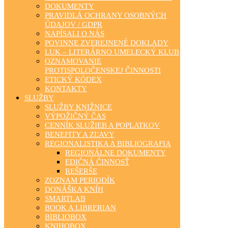
DOKUMENTY
PRAVIDLÁ OCHRANY OSOBNÝCH
ÚDAJOV / GDPR
NAPÍSALI O NÁS
POVINNE ZVEREJNENÉ DOKLADY
LUK – LITERÁRNO UMELECKÝ KLUB
OZNAMOVANIE
PROTISPOLOČENSKEJ ČINNOSTI
ETICKÝ KÓDEX
KONTAKTY
SLUŽBY
SLUŽBY KNIŽNICE
VÝPOŽIČNÝ ČAS
CENNÍK SLUŽIEB A POPLATKOV
BENEFITY A ZĽAVY
REGIONALISTIKA A BIBLIOGRAFIA
REGIONÁLNE DOKUMENTY
EDIČNÁ ČINNOSŤ
REŠERŠE
ZOZNAM PERIODÍK
DONÁŠKA KNÍH
SMARTLAB
BOOK A LIBRERIAN
BIBLIOBOX
KNIHOBOX