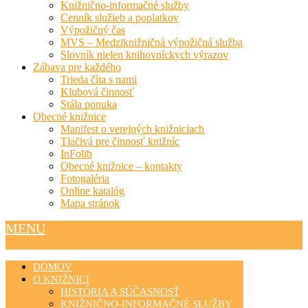
Knižnično-informačné služby
Cenník služieb a poplatkov
Výpožičný čas
MVS – Medziknižničná výpožičná služba
Slovník nielen knihovníckych výrazov
Zábava pre každého
Trieda číta s nami
Klubová činnosť
Stála ponuka
Obecné knižnice
Manifest o verejných knižniciach
Tlačivá pre činnosť knižníc
InFolib
Obecné knižnice – kontakty
Fotogaléria
Online katalóg
Mapa stránok
MENU
DOMOV
O KNIŽNICI
HISTÓRIA A SÚČASNOSŤ
KNIŽNIČNO-INFORMAČNÉ SLUŽBY