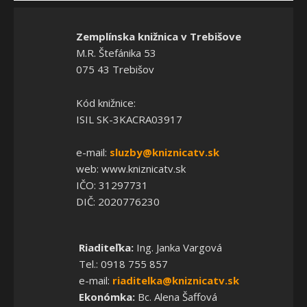
Zemplínska knižnica v Trebišove
M.R. Štefánika 53
075 43 Trebišov
Kód knižnice:
ISIL SK-3KACRA03917
e-mail:
sluzby@kniznicatv.sk
web: www.kniznicatv.sk
IČO: 31297731
DIČ: 2020776230
Riaditeľka:
Ing. Janka Vargová
Tel.: 0918 755 857
e-mail:
riaditelka@kniznicatv.sk
Ekonómka:
Bc. Alena Šaffová