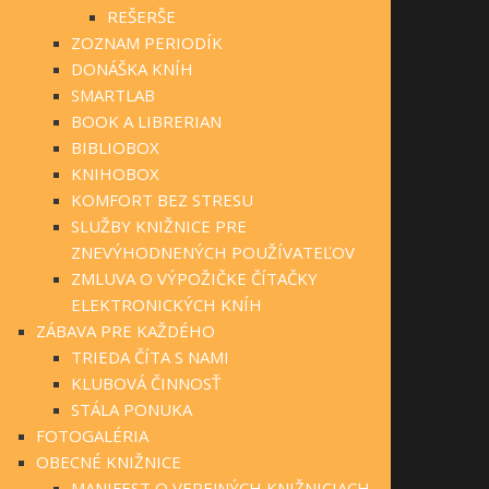
REŠERŠE
ZOZNAM PERIODÍK
DONÁŠKA KNÍH
SMARTLAB
BOOK A LIBRERIAN
BIBLIOBOX
KNIHOBOX
KOMFORT BEZ STRESU
SLUŽBY KNIŽNICE PRE
ZNEVÝHODNENÝCH POUŽÍVATEĽOV
ZMLUVA O VÝPOŽIČKE ČÍTAČKY
ELEKTRONICKÝCH KNÍH
ZÁBAVA PRE KAŽDÉHO
TRIEDA ČÍTA S NAMI
KLUBOVÁ ČINNOSŤ
STÁLA PONUKA
FOTOGALÉRIA
OBECNÉ KNIŽNICE
MANIFEST O VEREJNÝCH KNIŽNICIACH