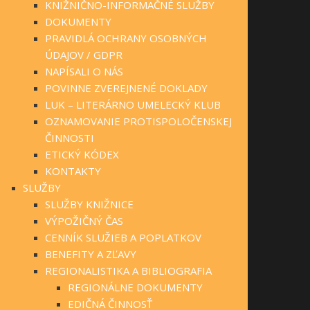
KNIŽNIČNO-INFORMAČNÉ SLUŽBY
DOKUMENTY
PRAVIDLÁ OCHRANY OSOBNÝCH
ÚDAJOV / GDPR
NAPÍSALI O NÁS
POVINNE ZVEREJNENÉ DOKLADY
LUK – LITERÁRNO UMELECKÝ KLUB
OZNAMOVANIE PROTISPOLOČENSKEJ
ČINNOSTI
ETICKÝ KÓDEX
KONTAKTY
SLUŽBY
SLUŽBY KNIŽNICE
VÝPOŽIČNÝ ČAS
CENNÍK SLUŽIEB A POPLATKOV
BENEFITY A ZĽAVY
REGIONALISTIKA A BIBLIOGRAFIA
REGIONÁLNE DOKUMENTY
EDIČNÁ ČINNOSŤ