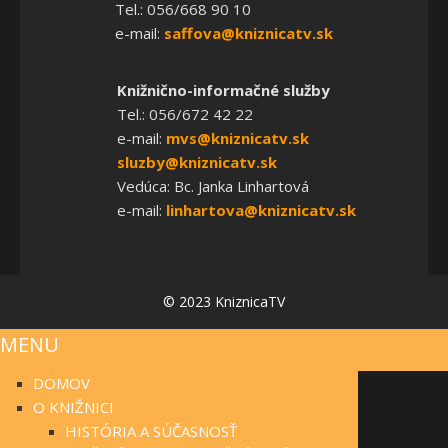
Tel.: 056/668 90 10
e-mail:
saffova@kniznicatv.sk
Knižnično-informačné služby
Tel.: 056/672 42 22
e-mail:
mvs@kniznicatv.sk
sluzby@kniznicatv.sk
Vedúca: Bc. Janka Linhartová
e-mail:
linhartova@kniznicatv.sk
© 2023 KniznicaTV
MENU
DOMOV
O KNIŽNICI
HISTÓRIA A SÚČASNOSŤ