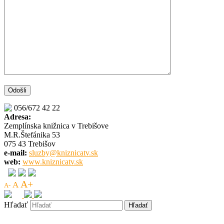
056/672 42 22
Adresa:
Zemplínska knižnica v Trebišove
M.R.Štefánika 53
075 43 Trebišov
e-mail:
sluzby@kniznicatv.sk
web:
www.kniznicatv.sk
A+
A
A-
Hľadať