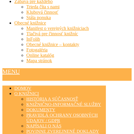
Zábava pre každého
Trieda číta s nami
Klubová činnosť
Stála ponuka
Obecné knižnice
Manifest o verejných knižniciach
Tlačivá pre činnosť knižníc
InFolib
Obecné knižnice – kontakty
Fotogaléria
Online katalóg
Mapa stránok
MENU
DOMOV
O KNIŽNICI
HISTÓRIA A SÚČASNOSŤ
KNIŽNIČNO-INFORMAČNÉ SLUŽBY
DOKUMENTY
PRAVIDLÁ OCHRANY OSOBNÝCH
ÚDAJOV / GDPR
NAPÍSALI O NÁS
POVINNE ZVEREJNENÉ DOKLADY