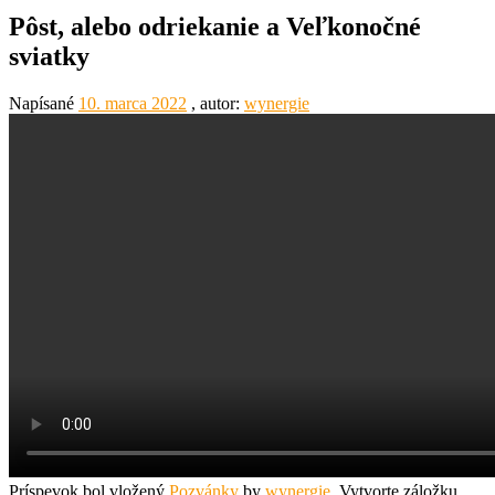
Pôst, alebo odriekanie a Veľkonočné
sviatky
Napísané
10. marca 2022
, autor:
wynergie
Príspevok bol vložený
Pozvánky
by
wynergie
. Vytvorte záložku