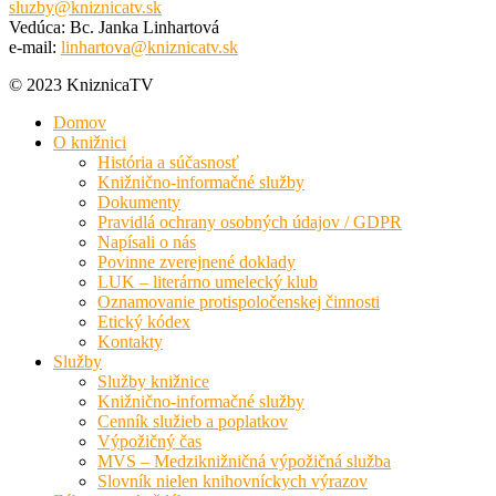
sluzby@kniznicatv.sk
Vedúca: Bc. Janka Linhartová
e-mail:
linhartova@kniznicatv.sk
© 2023 KniznicaTV
Domov
O knižnici
História a súčasnosť
Knižnično-informačné služby
Dokumenty
Pravidlá ochrany osobných údajov / GDPR
Napísali o nás
Povinne zverejnené doklady
LUK – literárno umelecký klub
Oznamovanie protispoločenskej činnosti
Etický kódex
Kontakty
Služby
Služby knižnice
Knižnično-informačné služby
Cenník služieb a poplatkov
Výpožičný čas
MVS – Medziknižničná výpožičná služba
Slovník nielen knihovníckych výrazov