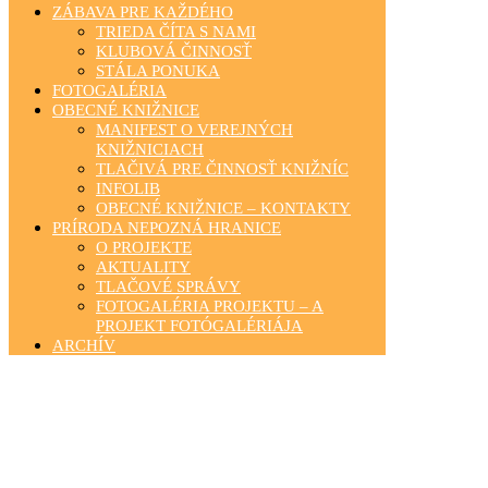
ZÁBAVA PRE KAŽDÉHO
TRIEDA ČÍTA S NAMI
KLUBOVÁ ČINNOSŤ
STÁLA PONUKA
FOTOGALÉRIA
OBECNÉ KNIŽNICE
MANIFEST O VEREJNÝCH
KNIŽNICIACH
TLAČIVÁ PRE ČINNOSŤ KNIŽNÍC
INFOLIB
OBECNÉ KNIŽNICE – KONTAKTY
PRÍRODA NEPOZNÁ HRANICE
O PROJEKTE
AKTUALITY
TLAČOVÉ SPRÁVY
FOTOGALÉRIA PROJEKTU – A
PROJEKT FOTÓGALÉRIÁJA
ARCHÍV