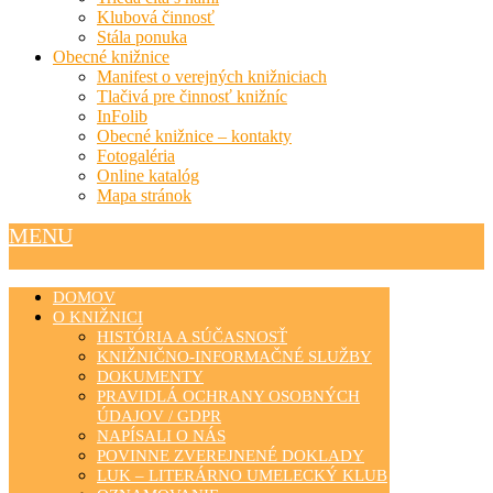
Klubová činnosť
Stála ponuka
Obecné knižnice
Manifest o verejných knižniciach
Tlačivá pre činnosť knižníc
InFolib
Obecné knižnice – kontakty
Fotogaléria
Online katalóg
Mapa stránok
MENU
DOMOV
O KNIŽNICI
HISTÓRIA A SÚČASNOSŤ
KNIŽNIČNO-INFORMAČNÉ SLUŽBY
DOKUMENTY
PRAVIDLÁ OCHRANY OSOBNÝCH
ÚDAJOV / GDPR
NAPÍSALI O NÁS
POVINNE ZVEREJNENÉ DOKLADY
LUK – LITERÁRNO UMELECKÝ KLUB