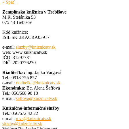
« Späť
Zemplínska knižnica v Trebišove
M.R. Štefánika 53
075 43 Trebišov
Kód knižnice:
ISIL SK-3KACRA03917
e-mail:
sluzby@kniznicatv.sk
web: www.kniznicatv.sk
IČO: 31297731
DIČ: 2020776230
Riaditeľka:
Ing. Janka Vargová
Tel.: 0918 755 857
e-mail:
riaditelka@kniznicatv.sk
Ekonómka:
Bc. Alena Šaffová
Tel.: 056/668 90 10
e-mail:
saffova@kniznicatv.sk
Knižnično-informačné služby
Tel.: 056/672 42 22
e-mail:
mvs@kniznicatv.sk
sluzby@kniznicatv.sk
Vedúca: Bc. Janka Linhartová