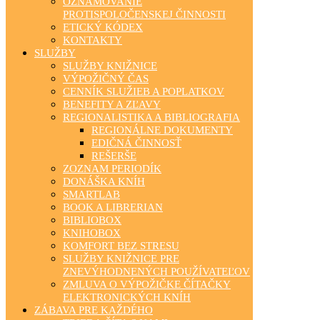
OZNAMOVANIE
PROTISPOLOČENSKEJ ČINNOSTI
ETICKÝ KÓDEX
KONTAKTY
SLUŽBY
SLUŽBY KNIŽNICE
VÝPOŽIČNÝ ČAS
CENNÍK SLUŽIEB A POPLATKOV
BENEFITY A ZĽAVY
REGIONALISTIKA A BIBLIOGRAFIA
REGIONÁLNE DOKUMENTY
EDIČNÁ ČINNOSŤ
REŠERŠE
ZOZNAM PERIODÍK
DONÁŠKA KNÍH
SMARTLAB
BOOK A LIBRERIAN
BIBLIOBOX
KNIHOBOX
KOMFORT BEZ STRESU
SLUŽBY KNIŽNICE PRE
ZNEVÝHODNENÝCH POUŽÍVATEĽOV
ZMLUVA O VÝPOŽIČKE ČÍTAČKY
ELEKTRONICKÝCH KNÍH
ZÁBAVA PRE KAŽDÉHO