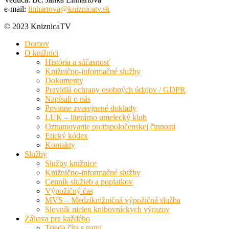
e-mail:
linhartova@kniznicatv.sk
© 2023 KniznicaTV
Domov
O knižnici
História a súčasnosť
Knižnično-informačné služby
Dokumenty
Pravidlá ochrany osobných údajov / GDPR
Napísali o nás
Povinne zverejnené doklady
LUK – literárno umelecký klub
Oznamovanie protispoločenskej činnosti
Etický kódex
Kontakty
Služby
Služby knižnice
Knižnično-informačné služby
Cenník služieb a poplatkov
Výpožičný čas
MVS – Medziknižničná výpožičná služba
Slovník nielen knihovníckych výrazov
Zábava pre každého
Trieda číta s nami