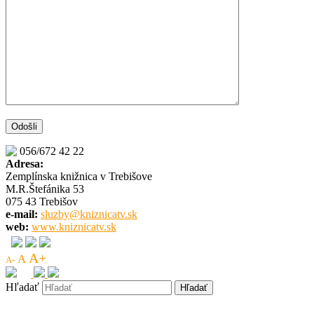
056/672 42 22
Adresa:
Zemplínska knižnica v Trebišove
M.R.Štefánika 53
075 43 Trebišov
e-mail:
sluzby@kniznicatv.sk
web:
www.kniznicatv.sk
A+
A
A-
Hľadať